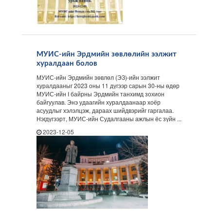
МУИС-ийн Эрдмийн зөвлөлийн ээлжит
хуралдаан болов
МУИС-ийн Эрдмийн зөвлөл (ЭЗ)-ийн ээлжит
хуралдааныг 2023 оны 11 дүгээр сарын 30-ны өдөр
МУИС-ийн I байрны Эрдмийн танхимд зохион
байгуулав. Энэ удаагийн хуралдаанаар хоёр
асуудлыг хэлэлцэж, дараах шийдвэрийг гаргалаа.
Нэгдүгээрт, МУИС-ийн Судалгааны ажлын ёс зүйн ...
2023-12-05