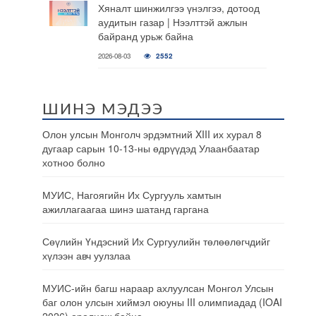
Хяналт шинжилгээ үнэлгээ, дотоод
аудитын газар | Нээлттэй ажлын
байранд урьж байна
2026-08-03
2552
ШИНЭ МЭДЭЭ
Олон улсын Монголч эрдэмтний XIII их хурал 8
дугаар сарын 10-13-ны өдрүүдэд Улаанбаатар
хотноо болно
МУИС, Нагоягийн Их Сургууль хамтын
ажиллагаагаа шинэ шатанд гаргана
Сөүлийн Үндэсний Их Сургуулийн төлөөлөгчдийг
хүлээн авч уулзлаа
МУИС-ийн багш нараар ахлуулсан Монгол Улсын
баг олон улсын хиймэл оюуны III олимпиадад (IOAI