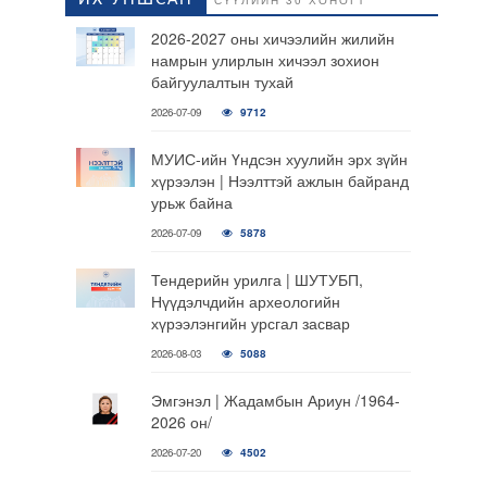
ИХ УНШСАН
СҮҮЛИЙН 30 ХОНОГТ
2026-2027 оны хичээлийн жилийн
намрын улирлын хичээл зохион
байгуулалтын тухай
2026-07-09
9712
МУИС-ийн Үндсэн хуулийн эрх зүйн
хүрээлэн | Нээлттэй ажлын байранд
урьж байна
2026-07-09
5878
Тендерийн урилга | ШУТУБП,
Нүүдэлчдийн археологийн
хүрээлэнгийн урсгал засвар
2026-08-03
5088
Эмгэнэл | Жадамбын Ариун /1964-
2026 он/
2026-07-20
4502