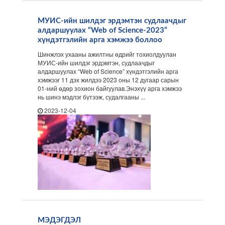
МУИС-ийн шилдэг эрдэмтэн судлаачдыг
алдаршуулах “Web of Science-2023”
хүндэтгэлийн арга хэмжээ боллоо
Шинжлэх ухааны ажилтны өдрийг тохиолдуулан
МУИС-ийн шилдэг эрдэмтэн, судлаачдыг
алдаршуулах “Web of Science” хүндэтгэлийн арга
хэмжээг 11 дэх жилдээ 2023 оны 12 дугаар сарын
01-ний өдөр зохион байгуулав.Энэхүү арга хэмжээ
нь шинэ мэдлэг бүтээж, судалгааны ...
2023-12-04
МЭДЭГДЭЛ