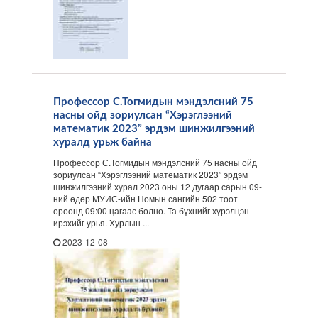
Профессор С.Тогмидын мэндэлсний 75
насны ойд зориулсан “Хэрэглээний
математик 2023” эрдэм шинжилгээний
хуралд урьж байна
Профессор С.Тогмидын мэндэлсний 75 насны ойд
зориулсан “Хэрэглээний математик 2023” эрдэм
шинжилгээний хурал 2023 оны 12 дугаар сарын 09-
ний өдөр МУИС-ийн Номын сангийн 502 тоот
өрөөнд 09:00 цагаас болно. Та бүхнийг хүрэлцэн
ирэхийг урья. Хурлын ...
2023-12-08