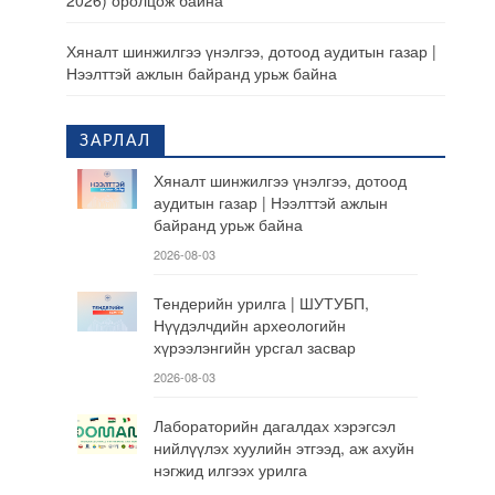
2026) оролцож байна
Хяналт шинжилгээ үнэлгээ, дотоод аудитын газар |
Нээлттэй ажлын байранд урьж байна
ЗАРЛАЛ
Хяналт шинжилгээ үнэлгээ, дотоод
аудитын газар | Нээлттэй ажлын
байранд урьж байна
2026-08-03
Тендерийн урилга | ШУТУБП,
Нүүдэлчдийн археологийн
хүрээлэнгийн урсгал засвар
2026-08-03
Лабораторийн дагалдах хэрэгсэл
нийлүүлэх хуулийн этгээд, аж ахуйн
нэгжид илгээх урилга