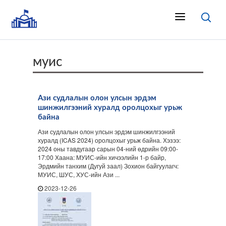
муис
Ази судлалын олон улсын эрдэм
шинжилгээний хуралд оролцохыг урьж
байна
Ази судлалын олон улсын эрдэм шинжилгээний
хуралд (ICAS 2024) оролцохыг урьж байна. Хэзээ:
2024 оны тавдугаар сарын 04-ний өдрийн 09:00-
17:00 Хаана: МУИС-ийн хичээлийн 1-р байр,
Эрдмийн танхим (Дугуй заал) Зохион байгуулагч:
МУИС, ШУС, ХУС-ийн Ази ...
2023-12-26