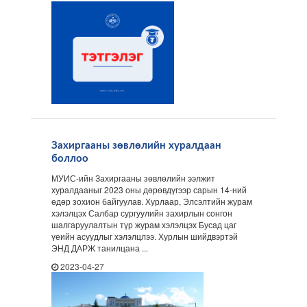
Захиргааны зөвлөлийн хуралдаан
боллоо
МУИС-ийн Захиргааны зөвлөлийн ээлжит
хуралдааныг 2023 оны дөрөвдүгээр сарын 14-ний
өдөр зохион байгуулав. Хурлаар, Элсэлтийн журам
хэлэлцэх Салбар сургуулийн захирлын сонгон
шалгаруулалтын түр журам хэлэлцэх Бусад цаг
үеийн асуудлыг хэлэлцлээ. Хурлын шийдвэртэй
ЭНД ДАРЖ танилцана ...
2023-04-27