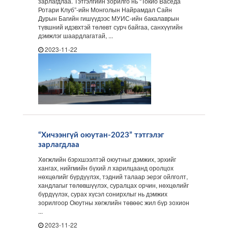
зарлагдлаа. Тэтгэлгийн зорилго нь “Токио Васеда
Ротари Клуб”-ийн Монголын Найрамдал Сайн
Дурын Багийн гишүүдээс МУИС-ийн бакалаврын
түвшний идэвхтэй төлөвт сурч байгаа, санхүүгийн
дэмжлэг шаардлагатай, ...
2023-11-22
“Хичээнгүй оюутан-2023” тэтгэлэг
зарлагдлаа
Хөгжлийн бэрхшээлтэй оюутныг дэмжих, эрхийг
хангах, нийгмийн бүхий л харилцаанд оролцох
нөхцөлийг бүрдүүлэх, тэдний талаар эерэг ойлголт,
хандлагыг төлөвшүүлэх, суралцах орчин, нөхцөлийг
бүрдүүлэх, сурах хүсэл сонирхлыг нь дэмжих
зорилгоор Оюутны хөгжлийн төвөөс жил бүр зохион
...
2023-11-22