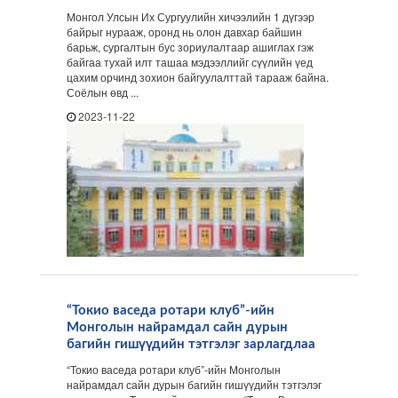
Монгол Улсын Их Сургуулийн хичээлийн 1 дүгээр
байрыг нурааж, оронд нь олон давхар байшин
барьж, сургалтын бус зориулалтаар ашиглах гэж
байгаа тухай илт ташаа мэдээллийг сүүлийн үед
цахим орчинд зохион байгуулалттай тарааж байна.
Соёлын өвд ...
2023-11-22
“Токио васеда ротари клуб”-ийн
Монголын найрамдал сайн дурын
багийн гишүүдийн тэтгэлэг зарлагдлаа
“Токио васеда ротари клуб”-ийн Монголын
найрамдал сайн дурын багийн гишүүдийн тэтгэлэг