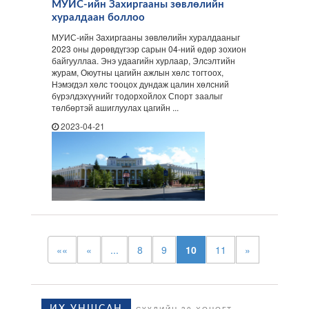
МУИС-ийн Захиргааны зөвлөлийн
хуралдаан боллоо
МУИС-ийн Захиргааны зөвлөлийн хуралдааныг
2023 оны дөрөвдүгээр сарын 04-ний өдөр зохион
байгууллаа. Энэ удаагийн хурлаар, Элсэлтийн
журам, Оюутны цагийн ажлын хөлс тогтоох,
Нэмэгдэл хөлс тооцох дундаж цалин хөлсний
бүрэлдэхүүнийг тодорхойлох Спорт заалыг
төлбөртэй ашиглуулах цагийн ...
2023-04-21
««
«
...
8
9
10
11
»