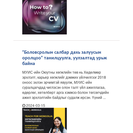
“Боловсролын салбар дахь залуусын
оролцоо” танилцуулга, уулзалтад урьж
байна
МУИС-ийн Оюутны хөгжлийн төв нь Хөдөлмөр
эрхлэлт, карьер хөгжлийг дэмжих үйлчилгээг 2018
оноос эхлэн эрчимтэй явуулж, МУИС-ийн
суралцагчдад чиглэсэн олон талт үйл ажиллагаа,
өдөрлөг, хөтөлбөрт арга хэмжээ болон төгсөгчдийн
ажил эрхлэлтийн байдлыг судалж ирсэн. Үүний ...
2024-03-15