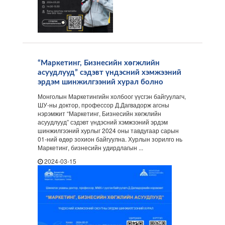
“Маркетинг, Бизнесийн хөгжлийн
асуудлууд” сэдэвт үндэсний хэмжээний
эрдэм шинжилгээний хурал болно
Монголын Маркетингийн холбоог үүсгэн байгуулагч,
ШУ-ны доктор, профессор Д.Дагвадорж агсны
нэрэмжит “Маркетинг, Бизнесийн хөгжлийн
асуудлууд” сэдэвт үндэсний хэмжээний эрдэм
шинжилгээний хурлыг 2024 оны тавдугаар сарын
01-ний өдөр зохион байгуулна. Хурлын зорилго нь
Маркетинг, бизнесийн удирдлагын ...
2024-03-15