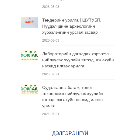
2026-08-03
Тендерийн урилга | ШУТУБП,
Нүүдэлчдийн археологийн
хүрээлэнгийн урсгал засвар
2026-08-03
Лабораторийн дагалдах хэрэгсэл
нийлүүлэх хуулийн этгээд, аж ахуйн
нэгжид илгээх урилга
2026-07-21
Судалгааны багаж, тоног
төхөөрөмж нийлүүлэх хуулийн
этгээд, аж ахуйн нэгжид илгээх
урилга
2026-07-21
ДЭЛГЭРЭНГҮЙ