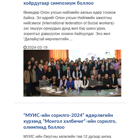
хоёрдугаар симпозиум боллоо
Өнөөдөр Олон улсын нийгмийн ажлын өдөр тохиож
байна. Эл өдрийг Олон улсын Нийгмийн ажилтны
нийгэмлэг (International federation of Social workers)-
ээс гишүүн орнуудын дунд жил бүр шинэ уриа,
зорилтыг дэвшүүлэн зохион байгуулдаг. Энэ жил
“Далайцтай өөрчлөлтийн ...
2024-03-19
“МУИС-ийн сорилго-2024” өдөрлөгийн
хүрээнд “Монгол хэлбичиг”-ийн сорилго,
олимпиад боллоо
МУИС-ийн Оюутны хөгжлийн төв 12 дугаар ангиа