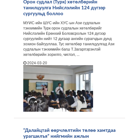
Орон судлал (Турк) хөтөлбөрийн
танилцуулга Нийслэлийн 124 дүгээр
сургуульд боллоо
МУИС-ийн ШУС-ийн ХУС-ын Ази судлалын
тэнхимийн Турк орон судлалын хөтөлбөрийг
Нийслэлийн Ерөнхий Боловсролын 124 дүгээр
сургуулийн нийт 12 дугаар ангийн сурагчдын дунд
зохион байгууллаа. Тус хөтөлбөр танилцуулгад Ази
судлалын тэнхимийн багш Т.Загарпэрэнлэй
хөтөлбөрийн зорилго, чиглэл, ...
2024-03-20
“Далайцтай өөрчлөлтийн төлөө хамтдаа
урагшилъя” нийгмийн ажлын