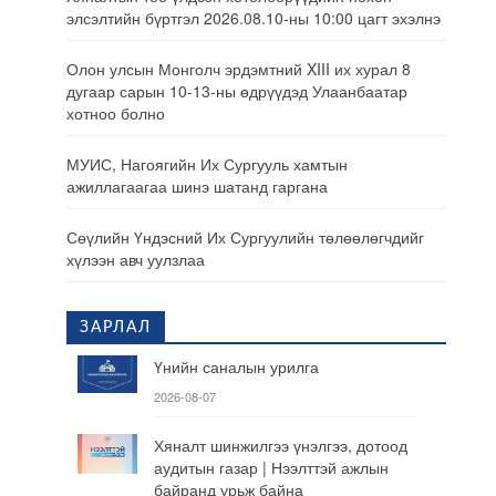
элсэлтийн бүртгэл 2026.08.10-ны 10:00 цагт эхэлнэ
Олон улсын Монголч эрдэмтний XIII их хурал 8
дугаар сарын 10-13-ны өдрүүдэд Улаанбаатар
хотноо болно
МУИС, Нагоягийн Их Сургууль хамтын
ажиллагаагаа шинэ шатанд гаргана
Сөүлийн Үндэсний Их Сургуулийн төлөөлөгчдийг
хүлээн авч уулзлаа
ЗАРЛАЛ
Үнийн саналын урилга
2026-08-07
Хяналт шинжилгээ үнэлгээ, дотоод
аудитын газар | Нээлттэй ажлын
байранд урьж байна