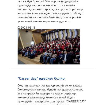
төгсөж буй Ерөнхий боловсролын сургуулийн
сурагчдад мэргэжлээ зөв сонгох, элсэлтийн
шалгалтад амжилт гаргахад нь туслах зорилгоор
элсэлтийн шалгалт өгдөг хичээлүүдийн холбогдох
тэнхимийн мэргэжлийн багш нар, Боловсролын
үнэлгээний төвийн мэргэжилтнүүдтэй ...
2024-03-18
“Career day” өдөрлөг болно
Оюутан та хичээлээс гадуур өөрийгөө хөгжүүлэх
боломжуудын талаар бүгдийг нэг дороос сонсож,
энэ нь ирээдүйн карьерт нь хэрхэн эерэгээр
нөлөөлж амжилтанд хөтөлсөн тухай бодит
түүхүүдийн талаар сонсохыг хүсвэл “CAREER DAY”