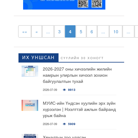
««
«
...
3
4
5
6
...
10
...
ИХ УНШСАН
СҮҮЛИЙН 30 ХОНОГТ
2026-2027 оны хичээлийн жилийн
намрын улирлын хичээл зохион
байгуулалтын тухай
2026-07-09
9913
МУИС-ийн Үндсэн хуулийн эрх зүйн
хүрээлэн | Нээлттэй ажлын байранд
урьж байна
2026-07-09
5909
Хяналтын тоо үлдсэн