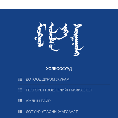
ХОЛБООСУУД
ДОТООД ДҮРЭМ ЖУРАМ
РЕКТОРЫН ЗӨВЛӨЛИЙН МЭДЭЭЛЭЛ
АЖЛЫН БАЙР
ДОТУУР УТАСНЫ ЖАГСААЛТ