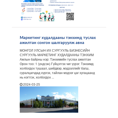
Маркетинг худалдааны тэнхимд туслах
ажилтан сонгон шалгаруулж авна
МОНГОЛ УЛСЫН ИХ СУРГУУЛЬ БИЗНЕСИЙН
СУРГУУЛЬ МАРКЕТИНГ ХУДАЛДААНЫ ТЭНХИМ
Ажлын байрны нэр: Тэнхимийн туслах ажилтан
Орон тоо: 1 (үндсэн) Гүйцэтгэх чиг үүрэг: Тэнхимд
холбогдох тушаал, шийдвэр, мэдээллийг багш,
суралцагчдад хүргэх, тайлан мэдээг цаг хугацаанд
нь нэгтгэх, холбогдох ...
2024-03-25