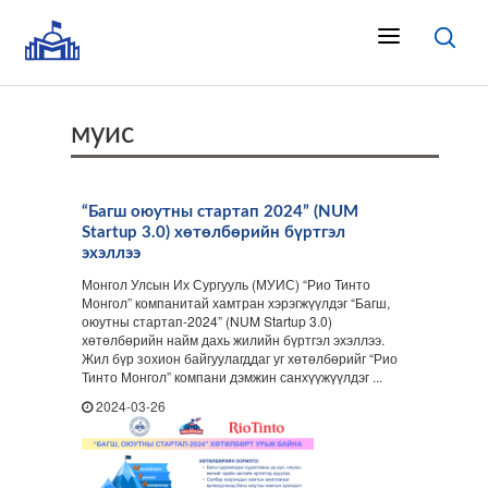
муис
“Багш оюутны стартап 2024” (NUM
Startup 3.0) хөтөлбөрийн бүртгэл
эхэллээ
Монгол Улсын Их Сургууль (МУИС) “Рио Тинто
Монгол” компанитай хамтран хэрэгжүүлдэг “Багш,
оюутны стартап-2024” (NUM Startup 3.0)
хөтөлбөрийн найм дахь жилийн бүртгэл эхэллээ.
Жил бүр зохион байгуулагддаг уг хөтөлбөрийг “Рио
Тинто Монгол” компани дэмжин санхүүжүүлдэг ...
2024-03-26