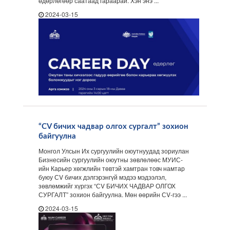
өдөрлөгөөр саатаад гараарай. Хэн энэ ...
2024-03-15
“CV бичих чадвар олгох сургалт” зохион
байгуулна
Монгол Улсын Их сургуулийн оюутнуудад зориулан
Бизнесийн сургуулийн оюутны зөвлөлөөс МУИС-
ийн Карьер хөгжлийн төвтэй хамтран товч намтар
буюу СV бичих дэлгэрэнгүй мэдээ мэдээлэл,
зөвлөмжийг хүргэх “СV БИЧИХ ЧАДВАР ОЛГОХ
СУРГАЛТ” зохион байгуулна. Мөн өөрийн СV-гээ ...
2024-03-15