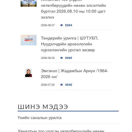
хөтөлбөрүүдийн нөхөн элсэлтийн
бүртгэл 2026.08.10-ны 10:00 цагт
эхэлнэ
2026-08-07
5264
Тендерийн урилга | ШУТУБП,
Нүүдэлчдийн археологийн
хүрээлэнгийн урсгал засвар
2026-08-03
5095
Эмгэнэл | Жадамбын Ариун /1964-
2026 он/
2026-07-20
4540
ШИНЭ МЭДЭЭ
Үнийн саналын урилга
Хяналтын тоо үлдсэн хөтөлбөрүүдийн нөхөн