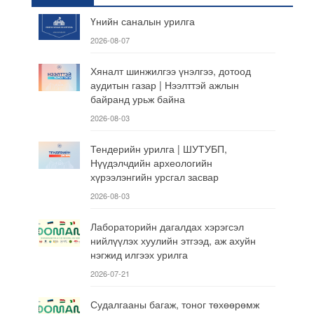
Үнийн саналын урилга
2026-08-07
Хяналт шинжилгээ үнэлгээ, дотоод
аудитын газар | Нээлттэй ажлын
байранд урьж байна
2026-08-03
Тендерийн урилга | ШУТУБП,
Нүүдэлчдийн археологийн
хүрээлэнгийн урсгал засвар
2026-08-03
Лабораторийн дагалдах хэрэгсэл
нийлүүлэх хуулийн этгээд, аж ахуйн
нэгжид илгээх урилга
2026-07-21
Судалгааны багаж, тоног төхөөрөмж