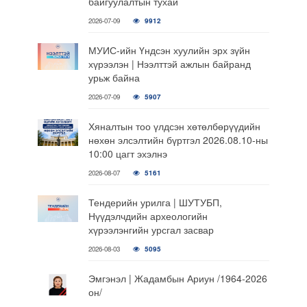
байгуулалтын тухай
2026-07-09
9912
МУИС-ийн Үндсэн хуулийн эрх зүйн
хүрээлэн | Нээлттэй ажлын байранд
урьж байна
2026-07-09
5907
Хяналтын тоо үлдсэн хөтөлбөрүүдийн
нөхөн элсэлтийн бүртгэл 2026.08.10-ны
10:00 цагт эхэлнэ
2026-08-07
5161
Тендерийн урилга | ШУТУБП,
Нүүдэлчдийн археологийн
хүрээлэнгийн урсгал засвар
2026-08-03
5095
Эмгэнэл | Жадамбын Ариун /1964-2026
он/