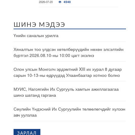
2026-07-20
4540
ШИНЭ МЭДЭЭ
Үнийн саналын урилга
Хяналтын тоо үлдсэн хөтөлбөрүүдийн нөхөн элсэлтийн
бүртгэл 2026.08.10-ны 10:00 цагт эхэлнэ
Олон улсын Монголч эрдэмтний XIII их хурал 8 дугаар
сарын 10-13-ны өдрүүдэд Улаанбаатар хотноо болно
МУИС, Нагоягийн Их Сургууль хамтын ажиллагаагаа
шинэ шатанд гаргана
Сөүлийн Үндэсний Их Сургуулийн төлөөлөгчдийг хүлээн
авч уулзлаа
ЗАРЛАЛ