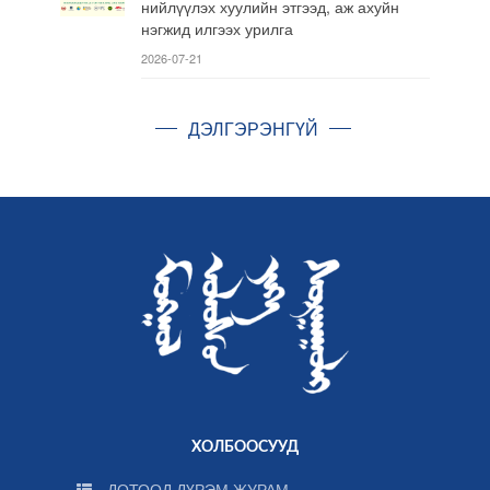
нийлүүлэх хуулийн этгээд, аж ахуйн
нэгжид илгээх урилга
2026-07-21
ДЭЛГЭРЭНГҮЙ
ХОЛБООСУУД
ДОТООД ДҮРЭМ ЖУРАМ