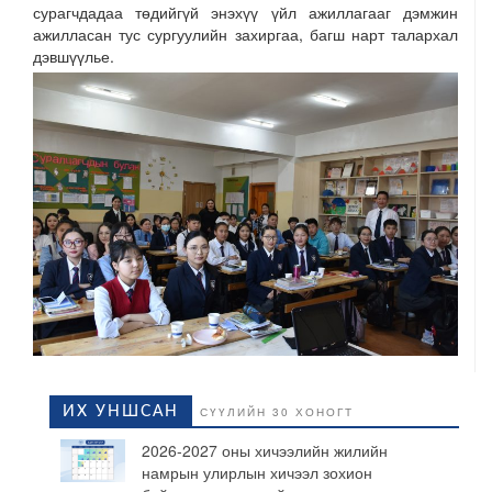
сурагчдадаа төдийгүй энэхүү үйл ажиллагааг дэмжин
ажилласан тус сургуулийн захиргаа, багш нарт талархал
дэвшүүлье.
ИХ УНШСАН
СҮҮЛИЙН 30 ХОНОГТ
2026-2027 оны хичээлийн жилийн
намрын улирлын хичээл зохион