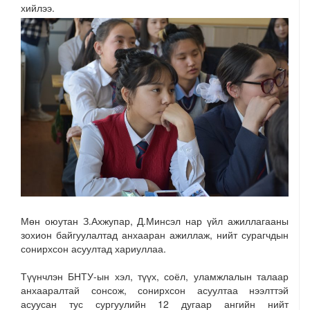
хийлээ.
Мөн оюутан З.Ахжупар, Д.Минсэл нар үйл ажиллагааны
зохион байгуулалтад анхааран ажиллаж, нийт сурагчдын
сонирхсон асуултад хариуллаа.
Түүнчлэн БНТУ-ын хэл, түүх, соёл, уламжлалын талаар
анхааралтай сонсож, сонирхсон асуултаа нээлттэй
асуусан тус сургуулийн 12 дугаар ангийн нийт