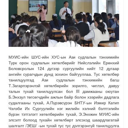
МУИС-ийн ШУС-ийн ХУС-ын Ази судлалын тэнхимийн
Турк орон судлалын хөтөлбөрийг Нийслэлийн Ерөнхий
Боловсролын 124 дүгээр сургуулийн нийт 12 дугаар
ангийн сурагчдын дунд зохион байгууллаа. Тус хөтөлбөр
танилцуулгад Ази судлалын тэнхимийн багш
Т.Загарпэрэнлэй хөтөлбөрийн зорилго, чиглэл, давуу
талын тухай танилцуулсан бол III дамжааны оюутан
Б.Энхзул төгсөгчдийн ажлын байр болон хээрийн дадлага
судалгааны тухай, А.Пүрэвсүрэн БНТУ-ын Измир Катип
Чэлэби Их Сургуулийн нэг жилийн хэлний бэлтгэлийн
бүрэн тэтгэлэгт хөтөлбөрийн тухай, Э.Энхжин МУИС-ийн
элсэлт болоод тухайн хөтөлбөрт элсэхэд шаардлагатай
шалгалт /ЭЕШ/ -ын тухай тус тус дэлгэрэнгүй танилцуулга