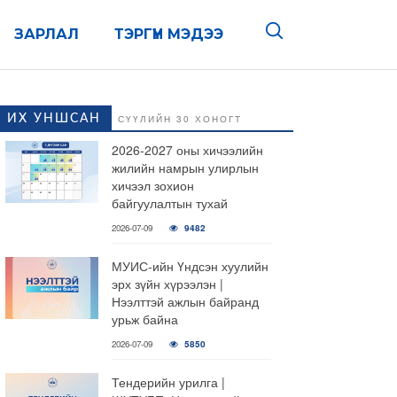
ЗАРЛАЛ
ТЭРГҮҮН МЭДЭЭ
ИХ УНШСАН
СҮҮЛИЙН 30 ХОНОГТ
2026-2027 оны хичээлийн
жилийн намрын улирлын
хичээл зохион
байгуулалтын тухай
2026-07-09
9482
МУИС-ийн Үндсэн хуулийн
эрх зүйн хүрээлэн |
Нээлттэй ажлын байранд
урьж байна
2026-07-09
5850
Тендерийн урилга |