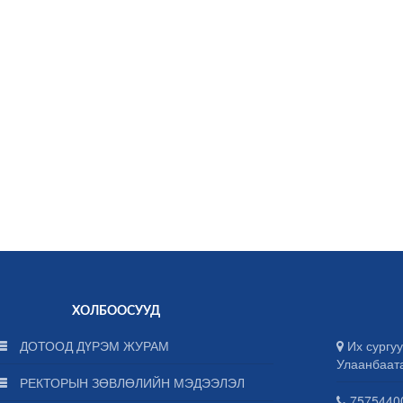
ХОЛБООСУУД
ДОТООД ДҮРЭМ ЖУРАМ
Их сургуу
Улаанбаат
РЕКТОРЫН ЗӨВЛӨЛИЙН МЭДЭЭЛЭЛ
75754400