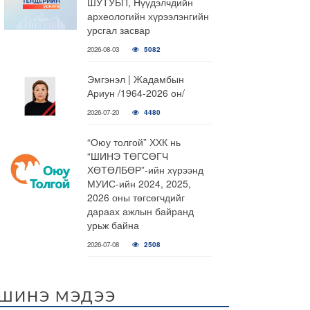
ШУТУБП, Нүүдэлчдийн
археологийн хүрээлэнгийн
урсгал засвар
2026-08-03
5082
Эмгэнэл | Жадамбын
Ариун /1964-2026 он/
2026-07-20
4480
“Оюу толгой” ХХК нь
“ШИНЭ ТӨГСӨГЧ
ХӨТӨЛБӨР”-ийн хүрээнд
МУИС-ийн 2024, 2025,
2026 оны төгсөгчдийг
дараах ажлын байранд
урьж байна
2026-07-08
2508
ШИНЭ МЭДЭЭ