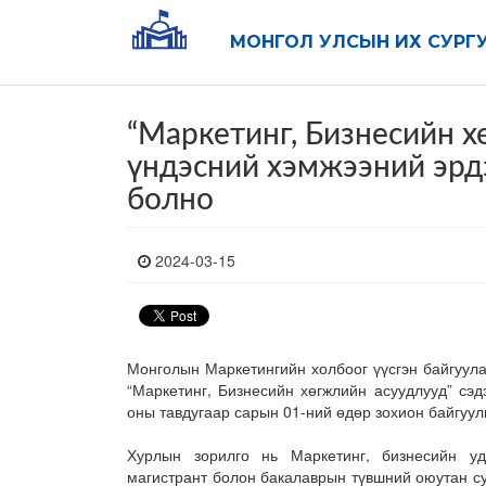
МОНГОЛ УЛСЫН ИХ СУРГ
“Маркетинг, Бизнесийн х
үндэсний хэмжээний эр
болно
2024-03-15
Монголын Маркетингийн холбоог үүсгэн байгуул
“Маркетинг, Бизнесийн хөгжлийн асуудлууд” сэ
оны тавдугаар сарын 01-ний өдөр зохион байгуул
Хурлын зорилго нь Маркетинг, бизнесийн уд
магистрант болон бакалаврын түвшний оюутан с