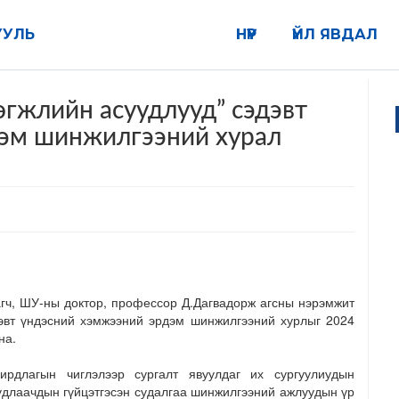
УУЛЬ
НҮҮР
ҮЙЛ ЯВДАЛ
өгжлийн асуудлууд” сэдэвт
дэм шинжилгээний хурал
агч, ШУ-ны доктор, профессор Д.Дагвадорж агсны нэрэмжит
дэвт үндэсний хэмжээний эрдэм шинжилгээний хурлыг 2024
на.
ирдлагын чиглэлээр сургалт явуулдаг их сургуулиудын
удлаачдын гүйцэтгэсэн судалгаа шинжилгээний ажлуудын үр