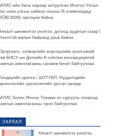
МУИС-ийн багш нараар ахлуулсан Монгол Улсын
баг олон улсын хиймэл оюуны III олимпиадад
(IOAI 2026) оролцож байна
Хяналт шинжилгээ үнэлгээ, дотоод аудитын газар |
Нээлттэй ажлын байранд урьж байна
Орчуулагч, хэлмэрчийн мэргэшлийн үнэлгээний
төв БНСУ-ын Дэлхийн К-соёлын консерциумтай
хамтын ажиллагааны санамж бичиг байгууллаа
Тендерийн урилга | ШУТУБП, Нүүдэлчдийн
археологийн хүрээлэнгийн урсгал засвар
МУИС болон Японы Тояама их сургууль хооронд
хамтын ажиллагааны гэрээ байгууллаа
ЗАРЛАЛ
Хяналт шинжилгээ үнэлгээ,