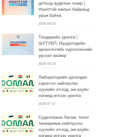
дотоод аудитын газар |
Нээлттэй ажлын байранд
урьж байна
2026-08-03
Тендерийн урилга |
ШУТУБП, Нүүдэлчдийн
археологийн хүрээлэнгийн
урсгал засвар
2026-08-03
Лабораторийн дагалдах
хэрэгсэл нийлүүлэх
хуулийн этгээд, аж ахуйн
нэгжид илгээх урилга
2026-07-21
Судалгааны багаж, тоног
төхөөрөмж нийлүүлэх
хуулийн этгээд, аж ахуйн
нэгжид илгээх урилга