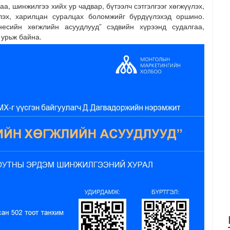
аа, шинжилгээ хийх ур чадвар, бүтээлч сэтгэлгээг хөгжүүлэх,
лэх, харилцан суралцах боломжийг бүрдүүлэхэд оршино.
несийн хөгжлийн асуудлууд” сэдвийн хүрээнд судалгаа,
 урьж байна.