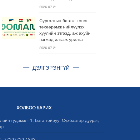
2026-07-21
Сургалтын багаж, тоног
төхөөрөмж нийлүүлэх
хуулийн этгээд, аж ахуйн
нэгжид илгээх урилга
2026-07-21
ДЭЛГЭРЭНГҮЙ
ХОЛБОО БАРИХ
лийн гудамж - 1, Бага тойруу, Сүхбаатар дүүрэг,
ар
, 77307730-1942