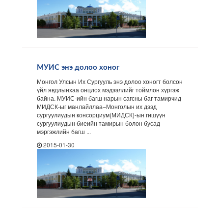
МУИС энэ долоо хоног
Монгол Улсын Их Сургууль энэ долоо хоногт болсон
үйл явдлынхаа онцлох мэдээллийг тоймлон хүргэж
байна. МУИС-ийн багш нарын сагсны баг тамирчид
МИДСК-ыг манлайллаа–Монголын их дээд
сургуулиудын консорциум(МИДСК)-ын гишүүн
сургуулиудын биеийн тамирын болон бусад
мэргэжлийн багш ...
2015-01-30