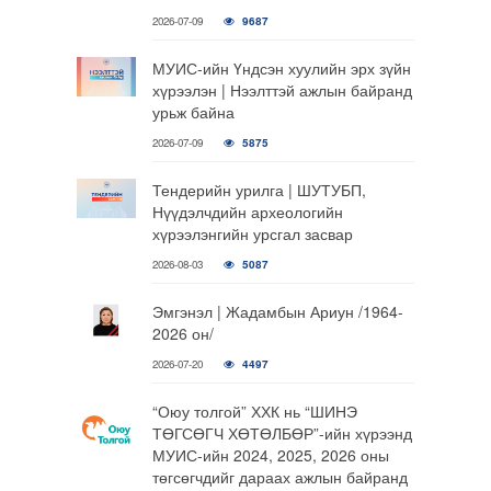
2026-07-09
9687
МУИС-ийн Үндсэн хуулийн эрх зүйн
хүрээлэн | Нээлттэй ажлын байранд
урьж байна
2026-07-09
5875
Тендерийн урилга | ШУТУБП,
Нүүдэлчдийн археологийн
хүрээлэнгийн урсгал засвар
2026-08-03
5087
Эмгэнэл | Жадамбын Ариун /1964-
2026 он/
2026-07-20
4497
“Оюу толгой” ХХК нь “ШИНЭ
ТӨГСӨГЧ ХӨТӨЛБӨР”-ийн хүрээнд
МУИС-ийн 2024, 2025, 2026 оны
төгсөгчдийг дараах ажлын байранд