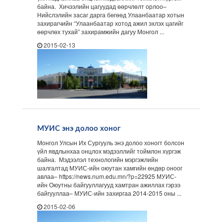
байна. Хичээлийн цагуудад өөрчлөлт орлоо–
Нийслэлийн засаг дарга бөгөөд Улаанбаатар хотын
захирагчийн “Улаанбаатар хотод ажил эхлэх цагийг
өөрчлөх тухай” захирамжийн дагуу Монгол ...
2015-02-13
МУИС энэ долоо хоног
Монгол Улсын Их Сургууль энэ долоо хоногт болсон
үйл явдлынхаа онцлох мэдээллийг тоймлон хүргэж
байна. Мэдээлэл технологийн мэргэжлийн
шалгалтад МУИС-ийн оюутан хамгийн өндөр оноог
авлаа– https://news.num.edu.mn/?p=22925 МУИС-
ийн Оюутны байгууллагууд хамтран ажиллах гэрээ
байгууллаа– МУИС-ийн захиргаа 2014-2015 оны ...
2015-02-06