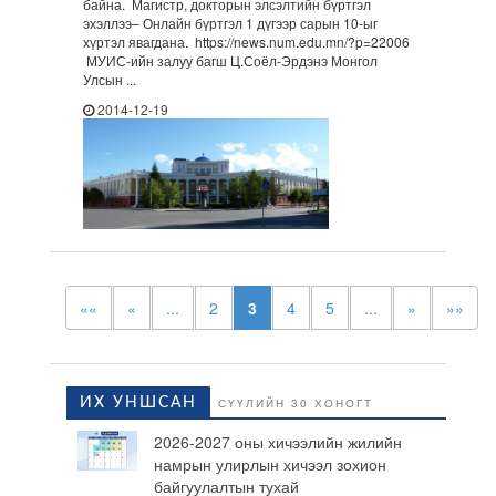
байна. Магистр, докторын элсэлтийн бүртгэл
эхэллээ– Онлайн бүртгэл 1 дүгээр сарын 10-ыг
хүртэл явагдана. https://news.num.edu.mn/?p=22006
МУИС-ийн залуу багш Ц.Соёл-Эрдэнэ Монгол
Улсын ...
2014-12-19
««
«
...
2
3
4
5
...
»
»»
ИХ УНШСАН
СҮҮЛИЙН 30 ХОНОГТ
2026-2027 оны хичээлийн жилийн
намрын улирлын хичээл зохион
байгуулалтын тухай