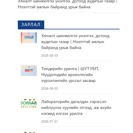
Хяналт шинжилгээ үнэлгээ, дотоод аудитын газар |
Нээлттэй ажлын байранд урьж байна
ЗАРЛАЛ
Хяналт шинжилгээ үнэлгээ, дотоод
аудитын газар | Нээлттэй ажлын
байранд урьж байна
2026-08-03
Тендерийн урилга | ШУТУБП,
Нүүдэлчдийн археологийн
хүрээлэнгийн урсгал засвар
2026-08-03
Лабораторийн дагалдах хэрэгсэл
нийлүүлэх хуулийн этгээд, аж ахуйн
нэгжид илгээх урилга
2026-07-21