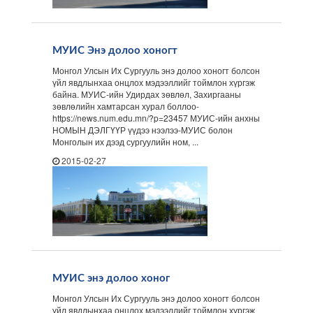
МУИС Энэ долоо хоногт
Монгол Улсын Их Сургууль энэ долоо хоногт болсон
үйл явдлынхаа онцлох мэдээллийг тоймлон хүргэж
байна. МУИС-ийн Удирдах зөвлөл, Захиргааны
зөвлөлийн хамтарсан хурал боллоо-
https://news.num.edu.mn/?p=23457 МУИС-ийн анхны
НОМЫН ДЭЛГҮҮР үүдээ нээлээ-МУИС болон
Монголын их дээд сургуулийн ном, ...
2015-02-27
МУИС энэ долоо хоног
Монгол Улсын Их Сургууль энэ долоо хоногт болсон
үйл явдлынхаа онцлох мэдээллийг тоймлон хүргэж