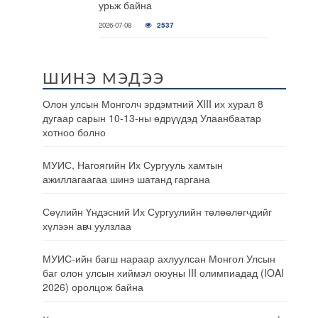
урьж байна
2026-07-08
2537
ШИНЭ МЭДЭЭ
Олон улсын Монголч эрдэмтний XIII их хурал 8
дугаар сарын 10-13-ны өдрүүдэд Улаанбаатар
хотноо болно
МУИС, Нагоягийн Их Сургууль хамтын
ажиллагаагаа шинэ шатанд гаргана
Сөүлийн Үндэсний Их Сургуулийн төлөөлөгчдийг
хүлээн авч уулзлаа
МУИС-ийн багш нараар ахлуулсан Монгол Улсын
баг олон улсын хиймэл оюуны III олимпиадад (IOAI
2026) оролцож байна