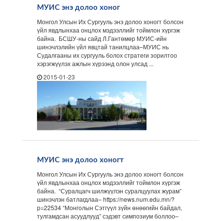
МУИС энэ долоо хоног
Монгол Улсын Их Сургууль энэ долоо хоногт болсон
үйл явдлынхаа онцлох мэдээллийг тоймлон хүргэж
байна. БСШУ-ны сайд Л.Гантөмөр МУИС-ийн
шинэчлэлийн үйл явцтай танилцлаа–МУИС нь
Судалгааны их сургууль болох стратеги зорилтоо
хэрэгжүүлэх ажлын хүрээнд олон улсад ...
2015-01-23
МУИС энэ долоо хоногт
Монгол Улсын Их Сургууль энэ долоо хоногт болсон
үйл явдлынхаа онцлох мэдээллийг тоймлон хүргэж
байна. “Суралцагч шилжүүлэн суралцуулах журам”
шинэчлэн батлагдлаа– https://news.num.edu.mn/?
p=22534 “Монголын Сэтгүүл зүйн өнөөгийн байдал,
тулгамдсан асуудлууд” сэдэвт симпозиум боллоо–