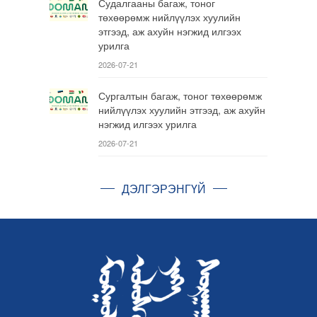
Судалгааны багаж, тоног
төхөөрөмж нийлүүлэх хуулийн
этгээд, аж ахуйн нэгжид илгээх
урилга
2026-07-21
Сургалтын багаж, тоног төхөөрөмж
нийлүүлэх хуулийн этгээд, аж ахуйн
нэгжид илгээх урилга
2026-07-21
ДЭЛГЭРЭНГҮЙ