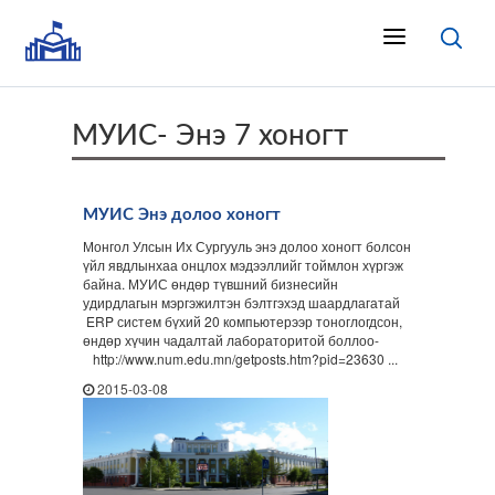
МУИС- Энэ 7 хоногт
МУИС Энэ долоо хоногт
Монгол Улсын Их Сургууль энэ долоо хоногт болсон
үйл явдлынхаа онцлох мэдээллийг тоймлон хүргэж
байна. МУИС өндөр түвшний бизнесийн
удирдлагын мэргэжилтэн бэлтгэхэд шаардлагатай
ERP систем бүхий 20 компьютерээр тоноглогдсон,
өндөр хүчин чадалтай лабораторитой боллоо-
http://www.num.edu.mn/getposts.htm?pid=23630 ...
2015-03-08