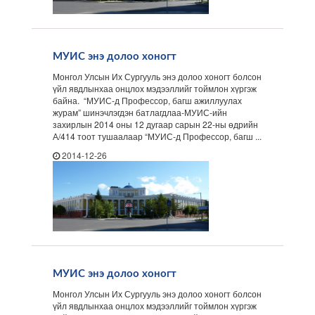
МУИС энэ долоо хоногт
Монгол Улсын Их Сургууль энэ долоо хоногт болсон
үйл явдлынхаа онцлох мэдээллийг тоймлон хүргэж
байна. “МУИС-д Профессор, багш ажиллуулах
журам” шинэчлэгдэн батлагдлаа-МУИС-ийн
захирлын 2014 оны 12 дугаар сарын 22-ны өдрийн
А/414 тоот тушаалаар “МУИС-д Профессор, багш ...
2014-12-26
МУИС энэ долоо хоногт
Монгол Улсын Их Сургууль энэ долоо хоногт болсон
үйл явдлынхаа онцлох мэдээллийг тоймлон хүргэж