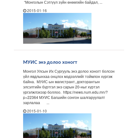
“Монголын Сэтгүүл зүйн өнөөгийн байдал, ...
2015-01-16
МУИС энэ долоо хоногт
Монгол Улсын Их Сургууль энэ долоо хоногт болсон
үйл явдлынхаа онцлох мэдээллийг тоймлон хүргэж
байна. МУИС-ын магистрант, докторантын
элсэлтийн бүртгэл энэ сарын 20-ныг хүртэл
үргэлжлэхээр боллоо. https://news.num.edu.mn/?
p=22364 МУИС Багшийн сонгон шалгаруулалт
зарлалаа ...
2015-01-10