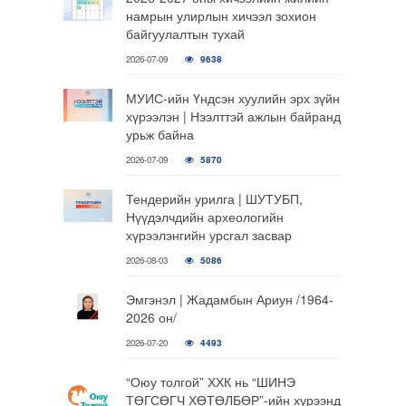
намрын улирлын хичээл зохион
байгуулалтын тухай
2026-07-09
9638
МУИС-ийн Үндсэн хуулийн эрх зүйн
хүрээлэн | Нээлттэй ажлын байранд
урьж байна
2026-07-09
5870
Тендерийн урилга | ШУТУБП,
Нүүдэлчдийн археологийн
хүрээлэнгийн урсгал засвар
2026-08-03
5086
Эмгэнэл | Жадамбын Ариун /1964-
2026 он/
2026-07-20
4493
“Оюу толгой” ХХК нь “ШИНЭ
ТӨГСӨГЧ ХӨТӨЛБӨР”-ийн хүрээнд