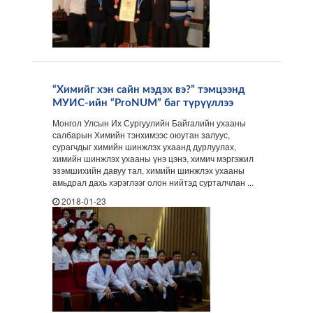
“Химийг хэн сайн мэдэх вэ?” тэмцээнд
МУИС-ийн “ProNUM” баг түрүүллээ
Монгол Улсын Их Сургуулийн Байгалийн ухааны
салбарын Химийн тэнхимээс оюутан залуус,
сурагчдыг химийн шинжлэх ухаанд дурлуулах,
химийн шинжлэх ухааны үнэ цэнэ, химич мэргэжил
эзэмшихийн давуу тал, химийн шинжлэх ухааны
амьдрал дахь хэрэглээг олон нийтэд сурталчлан ...
2018-01-23