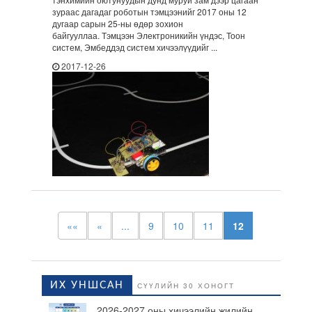
зураас дагадаг роботын тэмцээнийг 2017 оны 12
дугаар сарын 25-ны өдөр зохион
байгууллаа. Тэмцээн Электроникийн үндэс, Тоон
систем, Эмбеддэд систем хичээлүүдийг ...
2017-12-26
««
«
...
9
10
11
12
ИХ УНШСАН
СҮҮЛИЙН 30 ХОНОГТ
2026-2027 оны хичээлийн жилийн