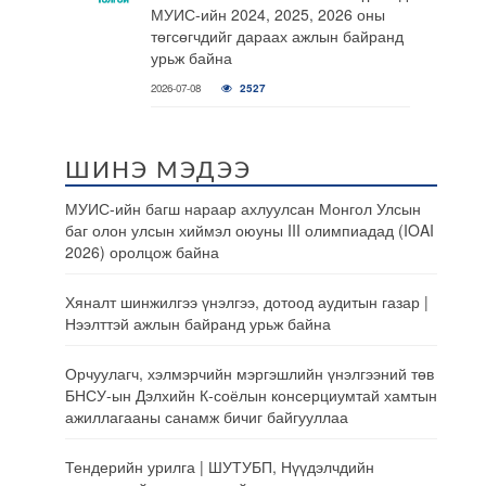
МУИС-ийн 2024, 2025, 2026 оны
төгсөгчдийг дараах ажлын байранд
урьж байна
2026-07-08
2527
ШИНЭ МЭДЭЭ
МУИС-ийн багш нараар ахлуулсан Монгол Улсын
баг олон улсын хиймэл оюуны III олимпиадад (IOAI
2026) оролцож байна
Хяналт шинжилгээ үнэлгээ, дотоод аудитын газар |
Нээлттэй ажлын байранд урьж байна
Орчуулагч, хэлмэрчийн мэргэшлийн үнэлгээний төв
БНСУ-ын Дэлхийн К-соёлын консерциумтай хамтын
ажиллагааны санамж бичиг байгууллаа
Тендерийн урилга | ШУТУБП, Нүүдэлчдийн