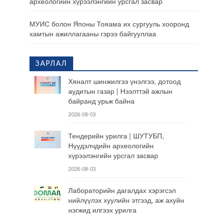
археологийн хүрээлэнгийн урсгал засвар
МУИС болон Японы Тояама их сургууль хооронд
хамтын ажиллагааны гэрээ байгууллаа
ЗАРЛАЛ
Хяналт шинжилгээ үнэлгээ, дотоод
аудитын газар | Нээлттэй ажлын
байранд урьж байна
2026-08-03
Тендерийн урилга | ШУТУБП,
Нүүдэлчдийн археологийн
хүрээлэнгийн урсгал засвар
2026-08-03
Лабораторийн дагалдах хэрэгсэл
нийлүүлэх хуулийн этгээд, аж ахуйн
нэгжид илгээх урилга