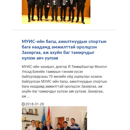
МУИС-ийн багш, ажилтнуудын спортын
бага наадамд амжилттай оролцсон
Захиргаа, аж ахуйн баг тамирчдыг
хүлээн авч уулзав
МУИС-ийн захирал, доктор Я.Төмөрбаатар Монгол
Улсад Биеийн тамирын тэнхим үүсэн
байгуулагдсаны 70 жилийн ойд зориулан зохион
байгуулсан МУИС-ийн багш, ажилтнуудын спортын
бага наадамд амжилттай оролцсон Захиргаа, аж
ахуйн баг тамирчдыг хүлээн авч уулзав. Захиргаа,
аж ...
2018-01-26