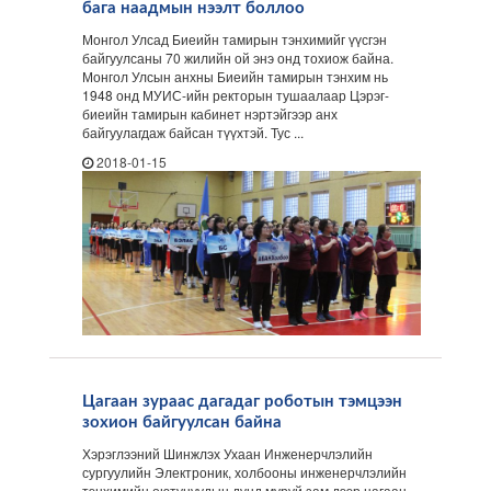
бага наадмын нээлт боллоо
Монгол Улсад Биеийн тамирын тэнхимийг үүсгэн
байгуулсаны 70 жилийн ой энэ онд тохиож байна.
Монгол Улсын анхны Биеийн тамирын тэнхим нь
1948 онд МУИС-ийн ректорын тушаалаар Цэрэг-
биеийн тамирын кабинет нэртэйгээр анх
байгуулагдаж байсан түүхтэй. Тус ...
2018-01-15
Цагаан зураас дагадаг роботын тэмцээн
зохион байгуулсан байна
Хэрэглээний Шинжлэх Ухаан Инженерчлэлийн
сургуулийн Электроник, холбооны инженерчлэлийн
тэнхимийн оютунуудын дунд муруй зам дээр цагаан