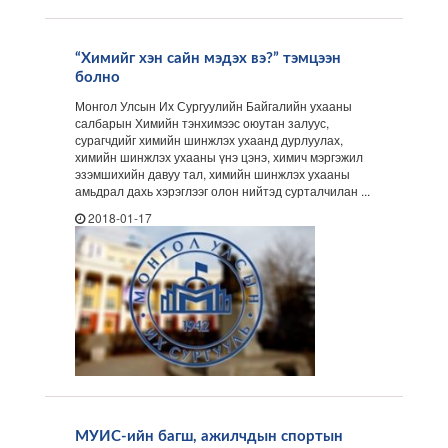
“Химийг хэн сайн мэдэх вэ?” тэмцээн
болно
Монгол Улсын Их Сургуулийн Байгалийн ухааны
салбарын Химийн тэнхимээс оюутан залуус,
сурагчдийг химийн шинжлэх ухаанд дурлуулах,
химийн шинжлэх ухааны үнэ цэнэ, химич мэргэжил
эзэмшихийн давуу тал, химийн шинжлэх ухааны
амьдрал дахь хэрэглээг олон нийтэд сурталчилан ...
2018-01-17
МУИС-ийн багш, ажилчдын спортын