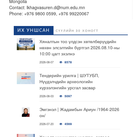
Mongolia
Contact: lkhagvasuren.d@num.edu.mn
Phone: +976 9800 0599, +976 99220067
ИХ УНШСАН
СҮҮЛИЙН 30 ХОНОГТ
Хяналтын тоо үлдсэн хөтөлбөрүүдийн
нөхөн элсэлтийн бүртгэл 2026.08.10-ны
10:00 цагт эхэлнэ
2026-08-07
8578
Тендерийн урилга | ШУТУБП,
Нүүдэлчдийн археологийн
хүрээлэнгийн урсгал засвар
2026-08-03
5097
Эмгэнэл | Жадамбын Ариун /1964-2026
он/
2026-07-20
4569
Хяналт шинжилгээ үнэлгээ, дотоод