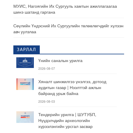
МУИС, Нагоягийн Их Сургууль хамтын ажиллагаагаа
шинэ шатанд гаргана
Сөүлийн Үндэсний Их Сургуулийн төлөөлөгчдийг хүлээн
авч уулзлаа
ЗАРЛАЛ
Үнийн саналын урилга
2026-08-07
Хяналт шинжилгээ үнэлгээ, дотоод
аудитын газар | Нээлттэй ажлын
байранд урьж байна
2026-08-03
Тендерийн урилга | ШУТУБП,
Нүүдэлчдийн археологийн
хүрээлэнгийн урсгал засвар