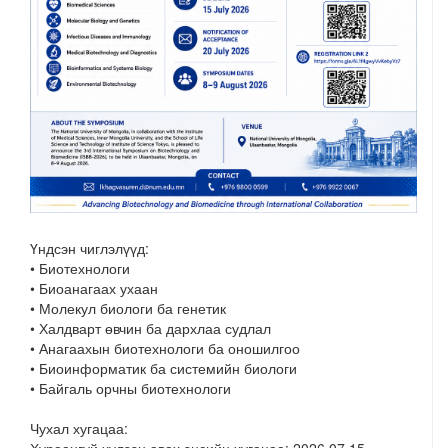
Үндсэн чиглэлүүд:
• Биотехнологи
• Биоанагаах ухаан
• Молекул биологи ба генетик
• Халдварт өвчин ба дархлаа судлал
• Анагаахын биотехнологи ба оношилгоо
• Биоинформатик ба системийн биологи
• Байгаль орчны биотехнологи
Чухал хугацаа:
Хураангуй хүлээн авах эцсийн хугацаа: 2026.07.15