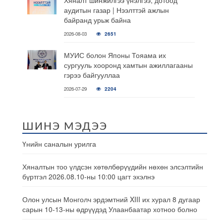
аудитын газар | Нээлттэй ажлын
байранд урьж байна
2026-08-03
2651
МУИС болон Японы Тояама их
сургууль хооронд хамтын ажиллагааны
гэрээ байгууллаа
2026-07-29
2204
ШИНЭ МЭДЭЭ
Үнийн саналын урилга
Хяналтын тоо үлдсэн хөтөлбөрүүдийн нөхөн элсэлтийн
бүртгэл 2026.08.10-ны 10:00 цагт эхэлнэ
Олон улсын Монголч эрдэмтний XIII их хурал 8 дугаар
сарын 10-13-ны өдрүүдэд Улаанбаатар хотноо болно