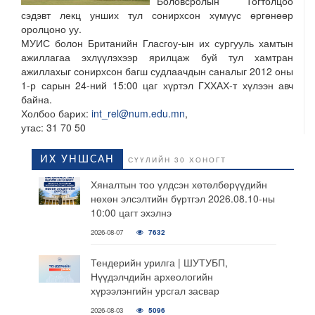
Боловсролын Тогтолцоо
сэдэвт лекц унших тул сонирхсон хүмүүс өргөнөөр
оролцоно уу.
МУИС болон Британийн Гласгоу-ын их сургууль хамтын
ажиллагаа эхлүүлэхээр ярилцаж буй тул хамтран
ажиллахыг сонирхсон багш судлаачдын саналыг 2012 оны
1-р сарын 24-ний 15:00 цаг хүртэл ГХХАХ-т хүлээн авч
байна.
Холбоо барих:
int_rel@num.edu.mn
,
утас: 31 70 50
ИХ УНШСАН
СҮҮЛИЙН 30 ХОНОГТ
Хяналтын тоо үлдсэн хөтөлбөрүүдийн
нөхөн элсэлтийн бүртгэл 2026.08.10-ны
10:00 цагт эхэлнэ
2026-08-07
7632
Тендерийн урилга | ШУТУБП,
Нүүдэлчдийн археологийн
хүрээлэнгийн урсгал засвар
2026-08-03
5096