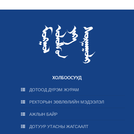
ХОЛБООСУУД
ДОТООД ДҮРЭМ ЖУРАМ
РЕКТОРЫН ЗӨВЛӨЛИЙН МЭДЭЭЛЭЛ
АЖЛЫН БАЙР
ДОТУУР УТАСНЫ ЖАГСААЛТ