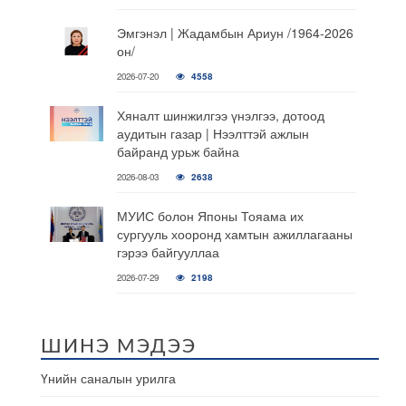
Эмгэнэл | Жадамбын Ариун /1964-2026
он/
2026-07-20
4558
Хяналт шинжилгээ үнэлгээ, дотоод
аудитын газар | Нээлттэй ажлын
байранд урьж байна
2026-08-03
2638
МУИС болон Японы Тояама их
сургууль хооронд хамтын ажиллагааны
гэрээ байгууллаа
2026-07-29
2198
ШИНЭ МЭДЭЭ
Үнийн саналын урилга