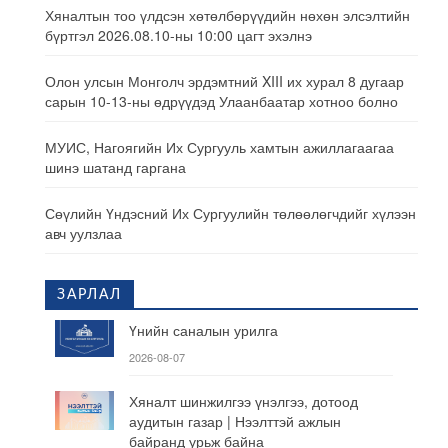
Хяналтын тоо үлдсэн хөтөлбөрүүдийн нөхөн элсэлтийн
бүртгэл 2026.08.10-ны 10:00 цагт эхэлнэ
Олон улсын Монголч эрдэмтний XIII их хурал 8 дугаар
сарын 10-13-ны өдрүүдэд Улаанбаатар хотноо болно
МУИС, Нагоягийн Их Сургууль хамтын ажиллагаагаа
шинэ шатанд гаргана
Сөүлийн Үндэсний Их Сургуулийн төлөөлөгчдийг хүлээн
авч уулзлаа
ЗАРЛАЛ
Үнийн саналын урилга
2026-08-07
Хяналт шинжилгээ үнэлгээ, дотоод
аудитын газар | Нээлттэй ажлын
байранд урьж байна