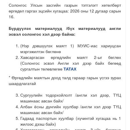
Солонгос Улсын засгийн газрын тэтгэлэгт хөтөлбөрт
өргөдөл гаргах эцсийн хугацаа: 2026 оны 12 дугаар сарын
16.
Бүрдүүлэх материалууд /бүх материалууд англи
эсвэл солонгос хэл дээр байна:
(Нэр дэвшүүлэх маягт 1) МУИС-иас хариуцсан
мэргэжилтэн бөглөнө
Хавсаргасан өргөдлийн маягт 2-ыг бөглөх
(Солонгос эсвэл Англи хэл дээр байх бөгөөд
сургалтын төлөвлөгөө
ТАТАХ
* Өргөдлийн маягтын доод талд гараар гарын үсгээ зурах
шаардлагатай
Сургуулийн тодорхойлолт /англи хэл дээр, ТҮЦ
машинаас авсан байх/
Албан ёсны дүнгийн хуулбар /англи хэл дээр ТҮЦ
машинаас авсан байх/
Гадаад паспортын хуулбар (хүчинтэй хугацаа нь 1
жилээс дээш байх)
Хавсаргасан өргөдлийн маягт 3-ийг бөглөнө