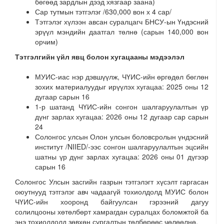
бөгөөд зардлын дээд хязгаар заана)
Сар тутмын тэтгэлэг /630,000 вон х 4 сар/
Тэтгэлэг хүлээн авсан суралцагч БНСУ-ын Үндэсний
эрүүл мэндийн даатгал төлнө (сарын 140,000 вон
орчим)
Тэтгэлгийн үйл явц болон хугацааны мэдээлэл
МУИС-иас нэр дэвшүүлж, ЧҮИС-ийн өргөдөл бөглөн
зохих материалуудыг ирүүлэх хугацаа: 2025 оны 12
дугаар сарын 16
1-р шатанд ЧҮИС-ийн сонгон шалгаруулалтын үр
дүнг зарлах хугацаа: 2026 оны 12 дугаар сар сарын
24
Солонгос улсын Олон улсын боловсролын үндэсний
институт /NIIED/-ээс сонгон шалгаруулалтын эцсийн
шатны үр дүнг зарлах хугацаа: 2026 оны 01 дүгээр
сарын 16
Солонгос Улсын засгийн газрын тэтгэлэгт хүсэлт гаргасан
оюутнууд тэтгэлэг авч чадаагүй тохиолдолд МУИС болон
ЧҮИС-ийн хооронд байгуулсан гэрээний дагуу
солилцооны хөтөлбөрт хамрагдан суралцах боломжтой ба
энэ тохиолдолд зөвхөн сургалтын төлбөрөөс чөлөөлнө.