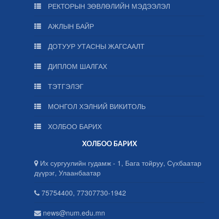
РЕКТОРЫН ЗӨВЛӨЛИЙН МЭДЭЭЛЭЛ
АЖЛЫН БАЙР
ДОТУУР УТАСНЫ ЖАГСААЛТ
ДИПЛОМ ШАЛГАХ
ТЭТГЭЛЭГ
МОНГОЛ ХЭЛНИЙ ВИКИТОЛЬ
ХОЛБОО БАРИХ
ХОЛБОО БАРИХ
Их сургуулийн гудамж - 1, Бага тойруу, Сүхбаатар
дүүрэг, Улаанбаатар
75754400, 77307730-1942
news@num.edu.mn