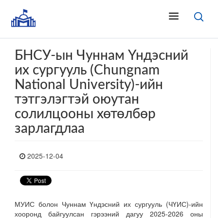
БНСУ-ын Чуннам Үндэсний
их сургууль (Chungnam
National University)-ийн
тэтгэлэгтэй оюутан
солилцооны хөтөлбөр
зарлагдлаа
2025-12-04
МУИС болон Чуннам Үндэсний их сургууль (ЧҮИС)-ийн
хооронд байгуулсан гэрээний дагуу 2025-2026 оны