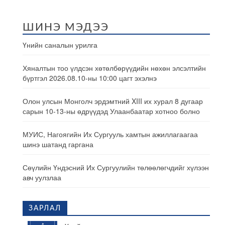
ШИНЭ МЭДЭЭ
Үнийн саналын урилга
Хяналтын тоо үлдсэн хөтөлбөрүүдийн нөхөн элсэлтийн
бүртгэл 2026.08.10-ны 10:00 цагт эхэлнэ
Олон улсын Монголч эрдэмтний XIII их хурал 8 дугаар
сарын 10-13-ны өдрүүдэд Улаанбаатар хотноо болно
МУИС, Нагоягийн Их Сургууль хамтын ажиллагаагаа
шинэ шатанд гаргана
Сөүлийн Үндэсний Их Сургуулийн төлөөлөгчдийг хүлээн
авч уулзлаа
ЗАРЛАЛ