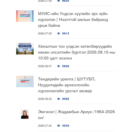
2026-07-09
9935
МУИС-ийн Үндсэн хуулийн эрх зүйн
хүрээлэн | Нээлттэй ажлын байранд
урьж байна
2026-07-09
5913
Хяналтын тоо үлдсэн хөтөлбөрүүдийн
нөхөн элсэлтийн бүртгэл 2026.08.10-ны
10:00 цагт эхэлнэ
2026-08-07
5806
Тендерийн урилга | ШУТУБП,
Нүүдэлчдийн археологийн
хүрээлэнгийн урсгал засвар
2026-08-03
5095
Эмгэнэл | Жадамбын Ариун /1964-2026
он/
2026-07-20
4545