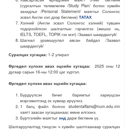
(сургалтын төлөвлөгөө /Study Plan/ болон хувийн
захидлыг /Personal Statement/ маягтыг Солонгос
эсвэл Англи хэл дээр бөглөнө)
ТАТАХ
Хэлний (Англи эсвэл Солонгос хэлний) түвшин
тодорхойлсон шалгалтын гэрчилгээ (жишээ нь,
IELTS, TOEFL, TOPIK гэх мэт) /Заавал шаардахгүй/
Шагнал урамшуулал авсан байдал /Заавал
шаардахгүй/
Суралцах хугацаа:
1-2 улирал
Өргөдөл хүлээн авах эцсийн хугацаа:
2025 оны 12
дугаар сарын 16-ны 12:00 цаг хүртэл.
Өргөдөл хүлээн авах эцсийн хугацаа:
Бүрдүүлсэн бичиг баримтыг хариуцсан
мэргэжилтэнд эх хувиар ирүүлнэ.
1 багц файл болгон studentaffairs@num.edu.mn
хаягт заасан хугацаанаас өмнө илгээнэ.
Бүртгэлийн маягтыг
энд
дарж бөглөнө үү.
Шалгаруулалтад тэнцсэн ч хувийн шалтгаанаар суралцах