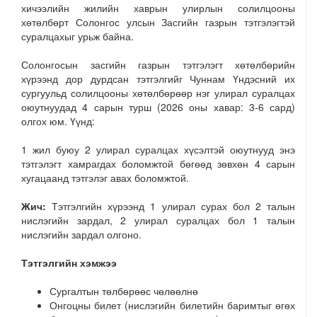
хичээлийн жилийн хаврын улирлын солилцооны
хөтөлбөрт Солонгос улсын Засгийн газрын тэтгэлэгтэй
суралцахыг урьж байна.
Солонгосын засгийн газрын тэтгэлэгт хөтөлбөрийн
хүрээнд дор дурдсан тэтгэлгийг Чуннам Үндэсний их
сургуульд солилцооны хөтөлбөрөөр нэг улирал суралцах
оюутнуудад 4 сарын турш (2026 оны хавар: 3-6 сард)
олгох юм. Үүнд:
1 жил буюу 2 улирал суралцах хүсэлтэй оюутнууд энэ
тэтгэлэгт хамрагдах боломжтой бөгөөд зөвхөн 4 сарын
хугацаанд тэтгэлэг авах боломжтой.
Жич:
Тэтгэлгийн хүрээнд 1 улирал сурах бол 2 талын
нислэгийн зардал, 2 улирал суралцах бол 1 талын
нислэгийн зардал олгоно.
Тэтгэлгийн хэмжээ
Сургалтын төлбөрөөс чөлөөлнө
Онгоцны билет (нислэгийн билетийн баримтыг өгөх