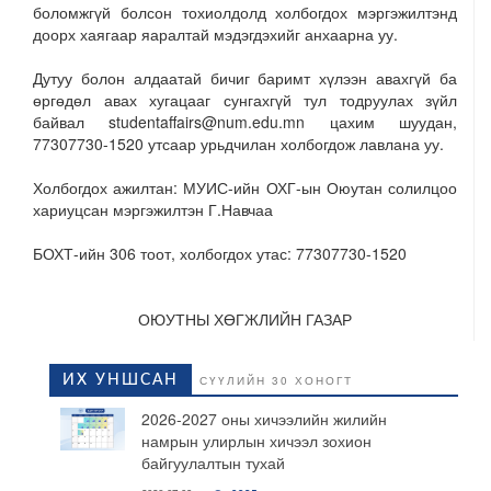
боломжгүй болсон тохиолдолд холбогдох мэргэжилтэнд
доорх хаягаар яаралтай мэдэгдэхийг анхаарна уу.
Дутуу болон алдаатай бичиг баримт хүлээн авахгүй ба
өргөдөл авах хугацааг сунгахгүй тул тодруулах зүйл
байвал studentaffairs@num.edu.mn цахим шуудан,
77307730-1520 утсаар урьдчилан холбогдож лавлана уу.
Холбогдох ажилтан: МУИС-ийн ОХГ-ын Оюутан солилцоо
хариуцсан мэргэжилтэн Г.Навчаа
БОХТ-ийн 306 тоот, холбогдох утас: 77307730-1520
ОЮУТНЫ ХӨГЖЛИЙН ГАЗАР
ИХ УНШСАН
СҮҮЛИЙН 30 ХОНОГТ
2026-2027 оны хичээлийн жилийн
намрын улирлын хичээл зохион
байгуулалтын тухай