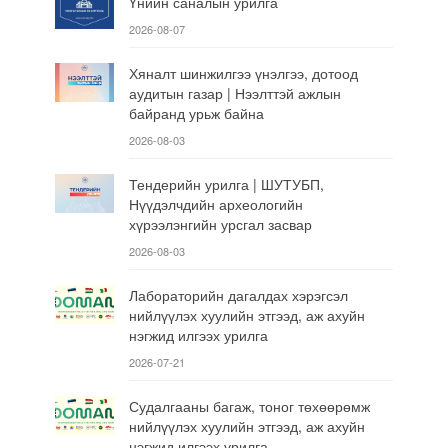
Үнийн саналын урилга
2026-08-07
Хяналт шинжилгээ үнэлгээ, дотоод
аудитын газар | Нээлттэй ажлын
байранд урьж байна
2026-08-03
Тендерийн урилга | ШУТУБП,
Нүүдэлчдийн археологийн
хүрээлэнгийн урсгал засвар
2026-08-03
Лабораторийн дагалдах хэрэгсэл
нийлүүлэх хуулийн этгээд, аж ахуйн
нэгжид илгээх урилга
2026-07-21
Судалгааны багаж, тоног төхөөрөмж
нийлүүлэх хуулийн этгээд, аж ахуйн
нэгжид илгээх урилга