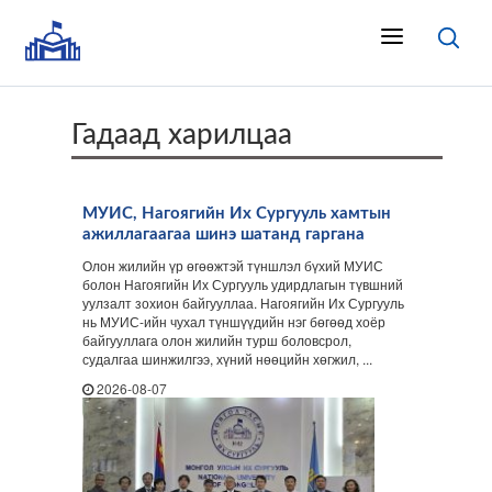
Гадаад харилцаа
МУИС, Нагоягийн Их Сургууль хамтын
ажиллагаагаа шинэ шатанд гаргана
Олон жилийн үр өгөөжтэй түншлэл бүхий МУИС
болон Нагоягийн Их Сургууль удирдлагын түвшний
уулзалт зохион байгууллаа. Нагоягийн Их Сургууль
нь МУИС-ийн чухал түншүүдийн нэг бөгөөд хоёр
байгууллага олон жилийн турш боловсрол,
судалгаа шинжилгээ, хүний нөөцийн хөгжил, ...
2026-08-07