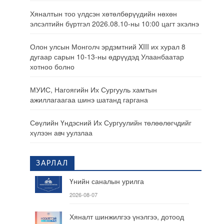
Хяналтын тоо үлдсэн хөтөлбөрүүдийн нөхөн
элсэлтийн бүртгэл 2026.08.10-ны 10:00 цагт эхэлнэ
Олон улсын Монголч эрдэмтний XIII их хурал 8
дугаар сарын 10-13-ны өдрүүдэд Улаанбаатар
хотноо болно
МУИС, Нагоягийн Их Сургууль хамтын
ажиллагаагаа шинэ шатанд гаргана
Сөүлийн Үндэсний Их Сургуулийн төлөөлөгчдийг
хүлээн авч уулзлаа
ЗАРЛАЛ
Үнийн саналын урилга
2026-08-07
Хяналт шинжилгээ үнэлгээ, дотоод