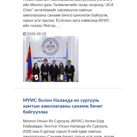
ийн Монгол дахь Төлөөлөгчийн газар хооронд “JICA
Chair” хөтөлбөрийг хэрэгжүүлэх хамтын
ажиллагааны санамж бичгээ шинэчлэн байгуулж,
гарын үсэг зурлаа. Ёслолын арга хэмжээнд МУИС-
ийн талаас Ректор, ...
2026-06-22
МУИС болон Наланда их сургууль
хамтын ажиллагааны санамж бичиг
байгууллаа
Монгол Улсын Их Сургууль (МУИС) болон Бүгд
Найрамдах Энэтхэг Улсын Наланда Их Сургууль
2026 оны 6 дугаар сарын 9-ний өдөр хамтын
ажиллагааны Санамж бичигт гарын үсэг зурж, эрдэм