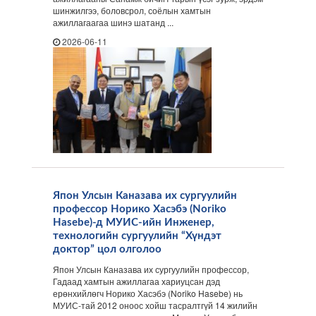
шинжилгээ, боловсрол, соёлын хамтын
ажиллагаагаа шинэ шатанд ...
2026-06-11
Япон Улсын Каназава их сургуулийн
профессор Норико Хасэбэ (Noriko
Hasebe)-д МУИС-ийн Инженер,
технологийн сургуулийн “Хүндэт
доктор” цол олголоо
Япон Улсын Каназава их сургуулийн профессор,
Гадаад хамтын ажиллагаа хариуцсан дэд
ерөнхийлөгч Норико Хасэбэ (Noriko Hasebe) нь
МУИС-тай 2012 оноос хойш тасралтгүй 14 жилийн