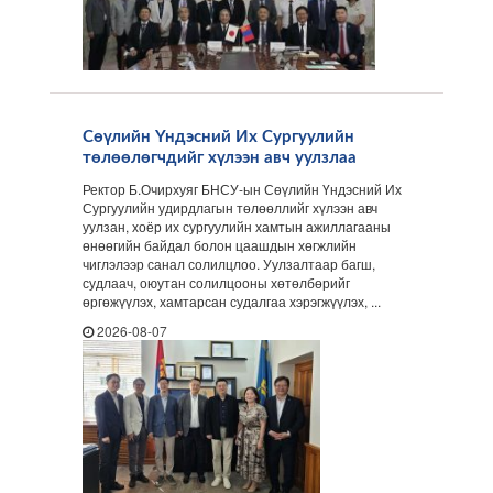
Сөүлийн Үндэсний Их Сургуулийн
төлөөлөгчдийг хүлээн авч уулзлаа
Ректор Б.Очирхуяг БНСУ-ын Сөүлийн Үндэсний Их
Сургуулийн удирдлагын төлөөллийг хүлээн авч
уулзан, хоёр их сургуулийн хамтын ажиллагааны
өнөөгийн байдал болон цаашдын хөгжлийн
чиглэлээр санал солилцлоо. Уулзалтаар багш,
судлаач, оюутан солилцооны хөтөлбөрийг
өргөжүүлэх, хамтарсан судалгаа хэрэгжүүлэх, ...
2026-08-07