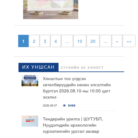
1
2
3
4
...
10
20
...
»
»»
ИХ УНШСАН
СҮҮЛИЙН 30 ХОНОГТ
Хяналтын тоо үлдсэн
хөтөлбөрүүдийн нөхөн элсэлтийн
бүртгэл 2026.08.10-ны 10:00 цагт
эхэлнэ
2026-08-07
8468
Тендерийн урилга | ШУТУБП,
Нүүдэлчдийн археологийн
хүрээлэнгийн урсгал засвар