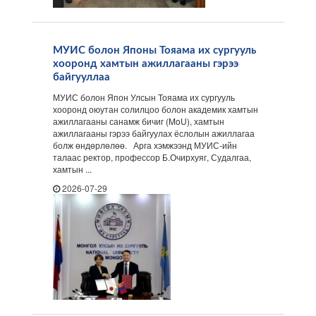
МУИС болон Японы Тояама их сургууль
хооронд хамтын ажиллагааны гэрээ
байгууллаа
МУИС болон Япон Улсын Тояама их сургууль
хооронд оюутан солилцоо болон академик хамтын
ажиллагааны санамж бичиг (MoU), хамтын
ажиллагааны гэрээ байгуулах ёслолын ажиллагаа
болж өндөрлөлөө. Арга хэмжээнд МУИС-ийн
талаас ректор, профессор Б.Очирхуяг, Судалгаа,
хамтын ...
2026-07-29