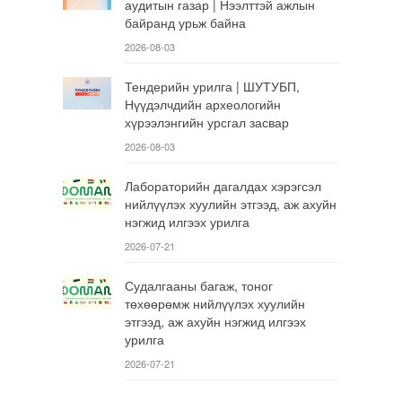
аудитын газар | Нээлттэй ажлын
байранд урьж байна
2026-08-03
Тендерийн урилга | ШУТУБП,
Нүүдэлчдийн археологийн
хүрээлэнгийн урсгал засвар
2026-08-03
Лабораторийн дагалдах хэрэгсэл
нийлүүлэх хуулийн этгээд, аж ахуйн
нэгжид илгээх урилга
2026-07-21
Судалгааны багаж, тоног
төхөөрөмж нийлүүлэх хуулийн
этгээд, аж ахуйн нэгжид илгээх
урилга
2026-07-21