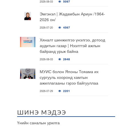
2026-08-03
5097
Эмгэнэл | Жадамбын Ариун /1964-
2026 он/
2026-07-20
4567
Хяналт шинжилгээ үнэлгээ, дотоод
аудитын газар | Нээлттэй ажлын
байранд урьж байна
2026-08-03
2648
МУИС болон Японы Тояама их
сургууль хооронд хамтын
ажиллагааны гэрээ байгууллаа
2026-07-29
2201
ШИНЭ МЭДЭЭ
Үнийн саналын урилга