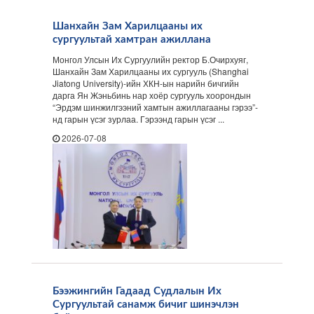
Шанхайн Зам Харилцааны их
сургуультай хамтран ажиллана
Монгол Улсын Их Сургуулийн ректор Б.Очирхуяг,
Шанхайн Зам Харилцааны их сургууль (Shanghai
Jiatong University)-ийн ХКН-ын нарийн бичгийн
дарга Ян Жэньбинь нар хоёр сургууль хоорондын
“Эрдэм шинжилгээний хамтын ажиллагааны гэрээ”-
нд гарын үсэг зурлаа. Гэрээнд гарын үсэг ...
2026-07-08
Бээжингийн Гадаад Судлалын Их
Сургуультай санамж бичиг шинэчлэн