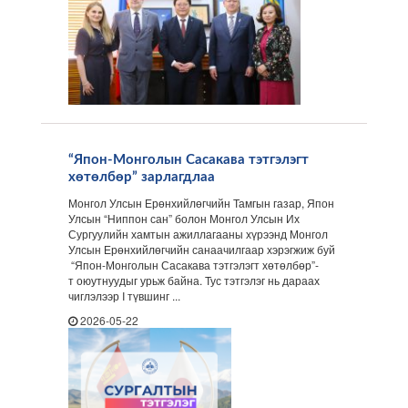
“Япон-Монголын Сасакава тэтгэлэгт
хөтөлбөр” зарлагдлаа
Монгол Улсын Ерөнхийлөгчийн Тамгын газар, Япон
Улсын “Ниппон сан” болон Монгол Улсын Их
Сургуулийн хамтын ажиллагааны хүрээнд Монгол
Улсын Ерөнхийлөгчийн санаачилгаар хэрэгжиж буй
“Япон-Монголын Сасакава тэтгэлэгт хөтөлбөр”-
т оюутнуудыг урьж байна. Тус тэтгэлэг нь дараах
чиглэлээр I түвшинг ...
2026-05-22