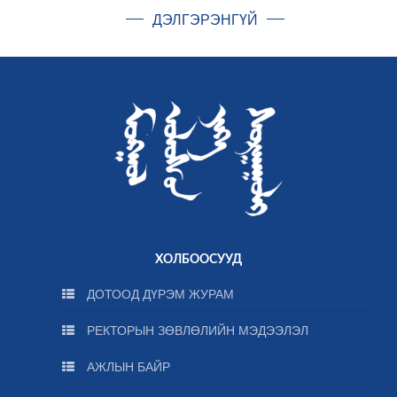
ДЭЛГЭРЭНГҮЙ
ХОЛБООСУУД
ДОТООД ДҮРЭМ ЖУРАМ
РЕКТОРЫН ЗӨВЛӨЛИЙН МЭДЭЭЛЭЛ
АЖЛЫН БАЙР