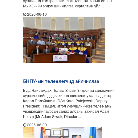
хугацаанд хамтран ажиллаж, Монгол Улсын болон
МУИС-ийн эрдэм шинжилгээ, сургалтын үйл ...
2026-06-10
БНПУ-ын төлөөлөгчид айлчиллаа
Бүгд Найрамдах Польш Улсын Үндэсний санамжийн
хүрээлэнгийн дэд захирал шинжлэх ухааны доктор
Карол Полэйовски (DSc Karol Polejowski, Deputy
President), Тэмцэл, итгэл үнэмшлийнхээ төлөө амь
үрэгдэгсдийг дурсан санах албаны захирал Адам
Шивэк (Mr Adam Siwek, Director ...
2026-06-09