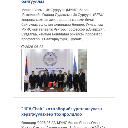
байгууллаа
Монгол Улсын Их Сургууль (МУИС) болон
Бээжингийн Гадаад Судлалын Их Сургууль (BFSU)
хооронд хамтын ажиллагааны санамж бичиг
байгуулах ёслолын ажиллагаа боллоо. Уулзалтад
МУИС-ийг төлөөлж Ректор, профессор Б.Очирхуяг,
Судалгаа, хамтын ажиллагаа эрхэлсэн проректор
профессор Ц.Баатарчулуун, Сургалт, ...
2026-06-23
“JICA Chair” хөтөлбөрийг үргэлжлүүлэн
хэрэгжүүлэхээр тохиролцлоо
Өнөөдөр /2026.06.22/ МУИС болон Японы Олон
Улсын Хамтын Ажиллагааны Байгууллага (ЖАЙКА)-