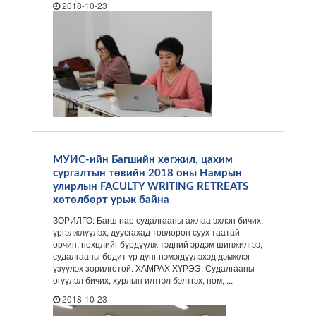
2018-10-23
МУИС-ийн Багшийн хөгжил, цахим
сургалтын төвийн 2018 оны Намрын
улирлын FACULTY WRITING RETREATS
хөтөлбөрт урьж байна
ЗОРИЛГО: Багш нар судалгааны ажлаа эхлэн бичих,
үргэлжлүүлэх, дуусгахад төвлөрөн суух таатай
орчин, нөхцлийг бүрдүүлж тэдний эрдэм шинжилгээ,
судалгааны бодит үр дүнг нэмэгдүүлэхэд дэмжлэг
үзүүлэх зорилготой. ХАМРАХ ХҮРЭЭ: Судалгааны
өгүүлэл бичих, хурлын илтгэл бэлтгэх, ном, ...
2018-10-23