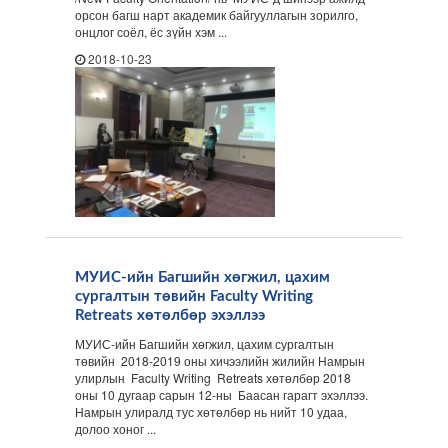
орсон багш нарт академик байгууллагын зорилго,
онцлог соёл, ёс зүйн хэм ...
2018-10-23
МУИС-ийн Багшийн хөгжил, цахим
сургалтын төвийн Faculty Writing
Retreats хөтөлбөр эхэллээ
МУИС-ийн Багшийн хөгжил, цахим сургалтын
төвийн 2018-2019 оны хичээлийн жилийн Намрын
улирлын Faculty Writing Retreats хөтөлбөр 2018
оны 10 дугаар сарын 12-ны Баасан гарагт эхэллээ.
Намрын улиралд тус хөтөлбөр нь нийт 10 удаа,
долоо хоног ...