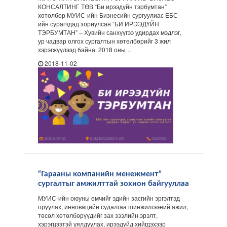
КОНСАЛТИНГ ТӨВ “Би ирээдүйн тэрбумтан”
хөтөлбөр МУИС-ийн Бизнесийн сургуулиас ЕБС-
ийн сурагчдад зориулсан “БИ ИРЭЭДҮЙН
ТЭРБУМТАН” – Хувийн санхүүгээ удирдах мэдлэг,
ур чадвар олгох сургалтын хөтөлбөрийг 3 жил
хэрэгжүүлээд байна. 2018 оны ...
2018-11-02
“Гарааны компанийн менежмент”
сургалтыг амжилттай зохион байгууллаа
МУИС-ийн оюуны өмчийг эдийн засгийн эргэлтэд
оруулах, инновацийн судалгаа шинжилгээний ажил,
төсөл хөтөлбөрүүдийг зах зээлийн эрэлт,
хэрэгцээтэй уялдуулах, ирээдүйд хийгдэхээр