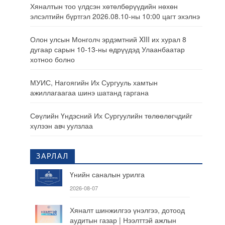
Хяналтын тоо үлдсэн хөтөлбөрүүдийн нөхөн
элсэлтийн бүртгэл 2026.08.10-ны 10:00 цагт эхэлнэ
Олон улсын Монголч эрдэмтний XIII их хурал 8
дугаар сарын 10-13-ны өдрүүдэд Улаанбаатар
хотноо болно
МУИС, Нагоягийн Их Сургууль хамтын
ажиллагаагаа шинэ шатанд гаргана
Сөүлийн Үндэсний Их Сургуулийн төлөөлөгчдийг
хүлээн авч уулзлаа
ЗАРЛАЛ
Үнийн саналын урилга
2026-08-07
Хяналт шинжилгээ үнэлгээ, дотоод
аудитын газар | Нээлттэй ажлын