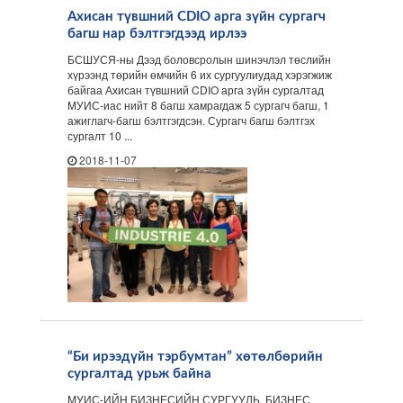
Ахисан түвшний CDIO арга зүйн сургагч
багш нар бэлтгэгдээд ирлээ
БСШУСЯ-ны Дээд боловсролын шинэчлэл төслийн
хүрээнд төрийн өмчийн 6 их сургуулиудад хэрэгжиж
байгаа Ахисан түвшний CDIO арга зүйн сургалтад
МУИС-иас нийт 8 багш хамрагдаж 5 сургагч багш, 1
ажиглагч-багш бэлтгэгдсэн. Сургагч багш бэлтгэх
сургалт 10 ...
2018-11-07
“Би ирээдүйн тэрбумтан” хөтөлбөрийн
сургалтад урьж байна
МУИС-ИЙН БИЗНЕСИЙН СУРГУУЛЬ БИЗНЕС