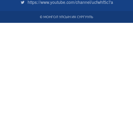
https://www.youtube.com/channel/ucfwhf5c7a
© МОНГОЛ УЛСЫН ИХ СУРГУУЛЬ