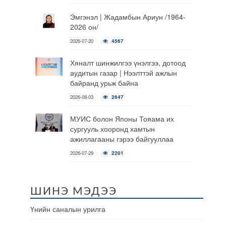
Эмгэнэл | Жадамбын Ариун /1964-
2026 он/
2026-07-20
4567
Хяналт шинжилгээ үнэлгээ, дотоод
аудитын газар | Нээлттэй ажлын
байранд урьж байна
2026-08-03
2647
МУИС болон Японы Тояама их
сургууль хооронд хамтын
ажиллагааны гэрээ байгууллаа
2026-07-29
2201
ШИНЭ МЭДЭЭ
Үнийн саналын урилга