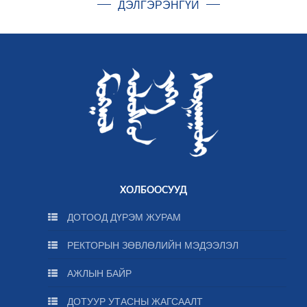
ДЭЛГЭРЭНГҮЙ
ХОЛБООСУУД
ДОТООД ДҮРЭМ ЖУРАМ
РЕКТОРЫН ЗӨВЛӨЛИЙН МЭДЭЭЛЭЛ
АЖЛЫН БАЙР
ДОТУУР УТАСНЫ ЖАГСААЛТ