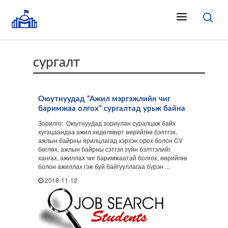
сургалт
Оюутнуудад “Ажил мэргэжлийн чиг
баримжаа олгох” сургалтад урьж байна
Зорилго: Оюутнуудад зориулан суралцаж байх
хугацаандаа ажил хөдөлмөрт өөрийгөө бэлтгэх,
ажлын байрны ярилцлагад хэрхэн орох болон CV
бөглөх, ажлын байрны сэтгэл зүйн бэлтгэлийг
хангах, ажиллах чиг баримжаатай болгох, өөрийгөө
болон ажиллах гэж буй байгууллагаа бүрэн ...
2018-11-12