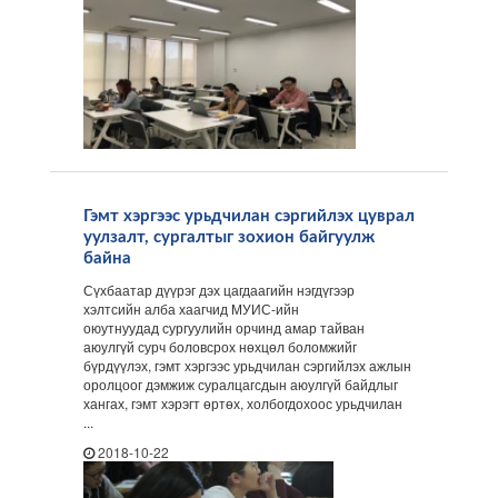
Гэмт хэргээс урьдчилан сэргийлэх цуврал
уулзалт, сургалтыг зохион байгуулж
байна
Сүхбаатар дүүрэг дэх цагдаагийн нэгдүгээр
хэлтсийн алба хаагчид МУИС-ийн
оюутнуудад сургуулийн орчинд амар тайван
аюулгүй сурч боловсрох нөхцөл боломжийг
бүрдүүлэх, гэмт хэргээс урьдчилан сэргийлэх ажлын
оролцоог дэмжиж суралцагсдын аюулгүй байдлыг
хангах, гэмт хэрэгт өртөх, холбогдохоос урьдчилан
...
2018-10-22