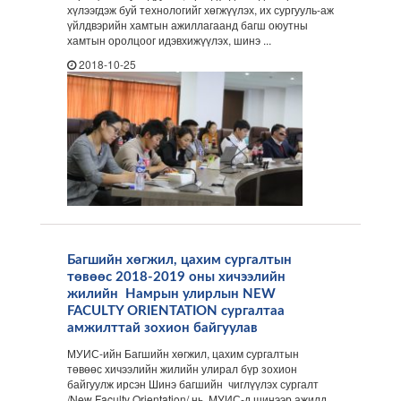
хүлээгдэж буй технологийг хөгжүүлэх, их сургууль-аж
үйлдвэрийн хамтын ажиллагаанд багш оюутны
хамтын оролцоог идэвхижүүлэх, шинэ ...
2018-10-25
Багшийн хөгжил, цахим сургалтын
төвөөс 2018-2019 оны хичээлийн
жилийн Намрын улирлын NEW
FACULTY ORIENTATION сургалтаа
амжилттай зохион байгуулав
МУИС-ийн Багшийн хөгжил, цахим сургалтын
төвөөс хичээлийн жилийн улирал бүр зохион
байгуулж ирсэн Шинэ багшийн чиглүүлэх сургалт
/New Faculty Orientation/ нь МУИС-д шинээр ажилд