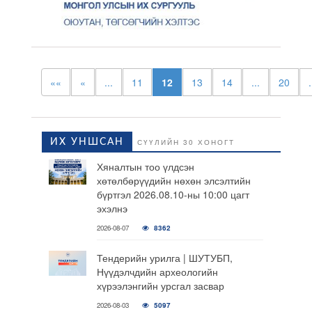
««
«
...
11
12
13
14
...
20
.
ИХ УНШСАН
СҮҮЛИЙН 30 ХОНОГТ
Хяналтын тоо үлдсэн
хөтөлбөрүүдийн нөхөн элсэлтийн
бүртгэл 2026.08.10-ны 10:00 цагт
эхэлнэ
2026-08-07
8362
Тендерийн урилга | ШУТУБП,
Нүүдэлчдийн археологийн
хүрээлэнгийн урсгал засвар
2026-08-03
5097