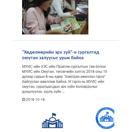
“Хөдөлмөрийн эрх зүй”-н сургалтад
оюутан залуусыг урьж байна
МУИС-ийн ХЗС-ийн Практик сургалтын төв болон
МУИС-ийн Оюутан, төгсөгчийн хэлтэс 2018 оны 10
дугаар сарын 8-ны өдөр “Хамтран ажиллах гэрээ”
байгуулан ажиллаж байна. Уг гэрээ нь МУИС-ийн
оюутан, суралцагсдын эрх зүйн боловсролыг
дээшлүүлэх, хууль зүйн ...
2018-10-18