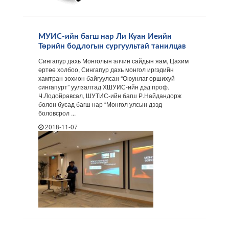
МУИС-ийн багш нар Ли Куан Иеийн
Төрийн бодлогын сургуультай танилцав
Сингапур дахь Монголын элчин сайдын яам, Цахим
өртөө холбоо, Сингапур дахь монгол иргэдийн
хамтран зохион байгуулсан “Оюунлаг оршихуй
сингапурт” уулзалтад ХШУИС-ийн дэд проф.
Ч.Лодойравсал, ШУТИС-ийн багш Р.Найдандорж
болон бусад багш нар “Монгол улсын дээд
боловсрол ...
2018-11-07