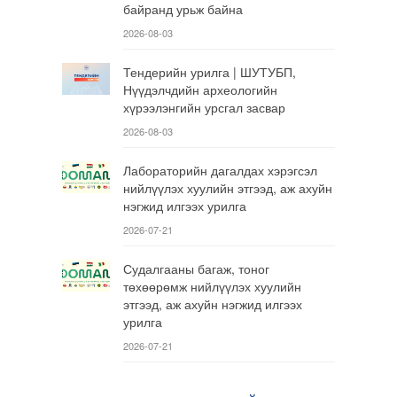
байранд урьж байна
2026-08-03
Тендерийн урилга | ШУТУБП,
Нүүдэлчдийн археологийн
хүрээлэнгийн урсгал засвар
2026-08-03
Лабораторийн дагалдах хэрэгсэл
нийлүүлэх хуулийн этгээд, аж ахуйн
нэгжид илгээх урилга
2026-07-21
Судалгааны багаж, тоног
төхөөрөмж нийлүүлэх хуулийн
этгээд, аж ахуйн нэгжид илгээх
урилга
2026-07-21