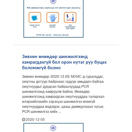
Зөвхөн өнөөдөр шинжилгээнд
хамрагдахгүй бол орон нутаг руу буцах
боломжгүй болно
Зөвхөн өнөөдөр /2020.12.05/ МУИС-д суралцдаг,
оюутны дотуур байрнаас гадуур амьдарч байгаа
оюутнуудыг дурдсан байршлуудад PCR
шинжилгээнд хамруулж байна. Өнөөдөр
шинжилгээнд хамрагдсан оюутнууддаа талархал
илэрхийлэхийн зэрэгцээ шинжилгээ өгөөгүй
оюутнууддаа мэдэгдэх, цааш дамжуулахыг хүсье.
PCR шинжилгээ хийх ...
2020-12-05