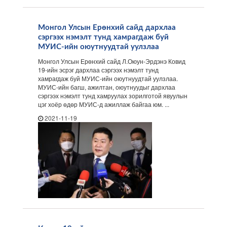
Монгол Улсын Ерөнхий сайд дархлаа
сэргээх нэмэлт тунд хамрагдаж буй
МУИС-ийн оюутнуудтай уулзлаа
Монгол Улсын Ерөнхий сайд Л.Оюун-Эрдэнэ Ковид
19-ийн эсрэг дархлаа сэргээх нэмэлт тунд
хамрагдаж буй МУИС-ийн оюутнуудтай уулзлаа.
МУИС-ийн багш, ажилтан, оюутнуудыг дархлаа
сэргээх нэмэлт тунд хамруулах зорилготой явуулын
цэг хоёр өдөр МУИС-д ажиллаж байгаа юм. ...
2021-11-19