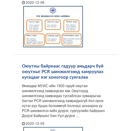
2020-12-06
Оюутны байрнаас гадуур амьдарч буй
оюутныг PCR шинжилгээнд хамруулах
хугацааг нэг хоногоор сунгалаа
Өнөөдөр МУИС-ийн 1500 гаруй оюутан
шинжилгээнд хамрагдсан юм. Оюутнууд
шинжилгээнд хамрагдах тусгайлсан хуваарьтаа
багтан PCR шинжилгээнд хамрагдахгүй бол орон
нутаг руу буцах боломжгүй болохыг анхаарна уу.
PCR шинжилгээ хийх дүүрэг, сургуулийн байршил
Дүүрэг Байршил Хан-Уул дүүрэг ...
2020-12-05