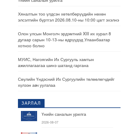
Үнийн саналын урилга
Хяналтын тоо үлдсэн хөтөлбөрүүдийн нөхөн
элсэлтийн бүртгэл 2026.08.10-ны 10:00 цагт эхэлнэ
Олон улсын Монголч эрдэмтний XIII их хурал 8
дугаар сарын 10-13-ны өдрүүдэд Улаанбаатар
хотноо болно
МУИС, Нагоягийн Их Сургууль хамтын
ажиллагаагаа шинэ шатанд гаргана
Сөүлийн Үндэсний Их Сургуулийн төлөөлөгчдийг
хүлээн авч уулзлаа
ЗАРЛАЛ
Үнийн саналын урилга
2026-08-07