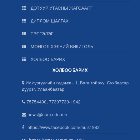
ДОТУУР УТАСНЫ ЖАГСААЛТ
ДИПЛОМ ШАЛГАХ
ТЭТГЭЛЭГ
МОНГОЛ ХЭЛНИЙ ВИКИТОЛЬ
ХОЛБОО БАРИХ
ХОЛБОО БАРИХ
Их сургуулийн гудамж - 1, Бага тойруу, Сүхбаатар
дүүрэг, Улаанбаатар
75754400, 77307730-1942
news@num.edu.mn
https://www.facebook.com/muis1942
https://twitter.com/num_edu