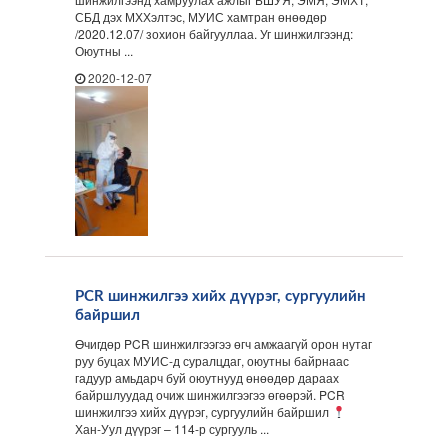
СБД дэх МХХэлтэс, МУИС хамтран өнөөдөр
/2020.12.07/ зохион байгууллаа. Уг шинжилгээнд:
Оюутны ...
2020-12-07
PCR шинжилгээ хийх дүүрэг, сургуулийн
байршил
Өчигдөр PCR шинжилгээгээ өгч амжаагүй орон нутаг
руу буцах МУИС-д суралцдаг, оюутны байрнаас
гадуур амьдарч буй оюутнууд өнөөдөр дараах
байршлуудад очиж шинжилгээгээ өгөөрэй. PCR
шинжилгээ хийх дүүрэг, сургуулийн байршил
Хан-Уул дүүрэг – 114-р сургууль ...