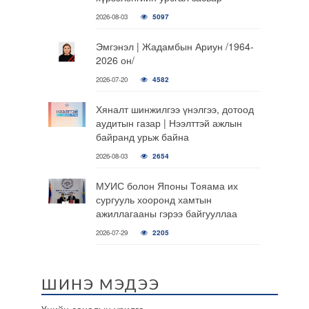
2026-08-03
5097
Эмгэнэл | Жадамбын Ариун /1964-
2026 он/
2026-07-20
4582
Хяналт шинжилгээ үнэлгээ, дотоод
аудитын газар | Нээлттэй ажлын
байранд урьж байна
2026-08-03
2654
МУИС болон Японы Тояама их
сургууль хооронд хамтын
ажиллагааны гэрээ байгууллаа
2026-07-29
2205
ШИНЭ МЭДЭЭ