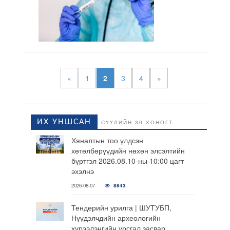
«
1
2
3
4
»
ИХ УНШСАН
СҮҮЛИЙН 30 ХОНОГТ
Хяналтын тоо үлдсэн
хөтөлбөрүүдийн нөхөн элсэлтийн
бүртгэл 2026.08.10-ны 10:00 цагт
эхэлнэ
2026-08-07
8843
Тендерийн урилга | ШУТУБП,
Нүүдэлчдийн археологийн
хүрээлэнгийн урсгал засвар