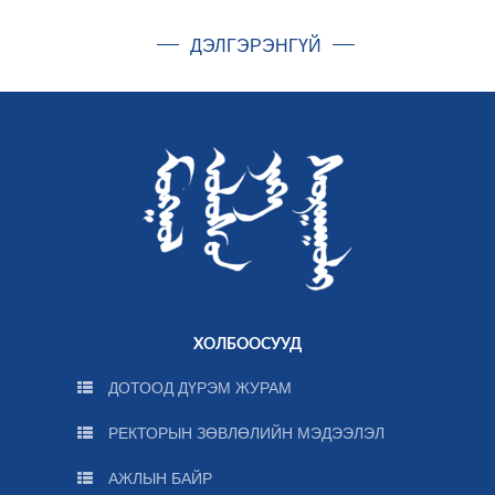
ДЭЛГЭРЭНГҮЙ
ХОЛБООСУУД
ДОТООД ДҮРЭМ ЖУРАМ
РЕКТОРЫН ЗӨВЛӨЛИЙН МЭДЭЭЛЭЛ
АЖЛЫН БАЙР