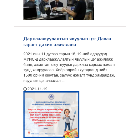
Дархлаажуулалтын явуулын цэг Даваа
гарагт дахин ажиллана
2021 оны 11 дүгээр сарын 18, 19-ний өдрүүдэд
МУИС-д дархлаажуулалтын явуулын цэг ажиллаж
багш, ажилтан, оюутнуудыг дархлаа сэргээх нэмэлт
тунд хамрууллаа. Хоёр өдрийн хугацаанд нийт
1500 орчим оюутан, залуус нэмэлт тунд хамрагдаж,
явуулын цэг ачаалал ...
2021-11-19