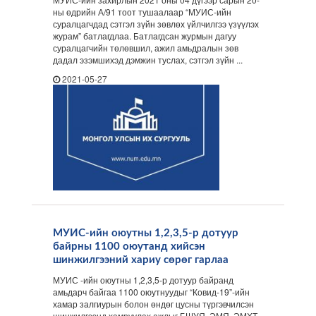
ны өдрийн А/91 тоот тушаалаар “МУИС-ийн
суралцагчдад сэтгэл зүйн зөвлөх үйлчилгээ үзүүлэх
журам” батлагдлаа. Батлагдсан журмын дагуу
суралцагчийн төлөвшил, ажил амьдралын зөв
дадал эзэмшихэд дэмжин туслах, сэтгэл зүйн ...
2021-05-27
МУИС-ийн оюутны 1,2,3,5-р дотуур
байрны 1100 оюутанд хийсэн
шинжилгээний хариу сөрөг гарлаа
МУИС -ийн оюутны 1,2,3,5-р дотуур байранд
амьдарч байгаа 1100 оюутнуудыг “Ковид-19”-ийн
хамар залгиурын болон өндөг цусны түргэвчилсэн
шинжилгээнд хамруулах ажлыг БШУЯ, ЭМЯ, ЭМХТ,