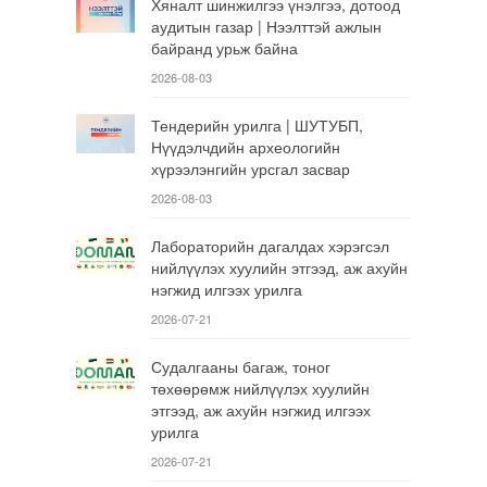
Хяналт шинжилгээ үнэлгээ, дотоод
аудитын газар | Нээлттэй ажлын
байранд урьж байна
2026-08-03
Тендерийн урилга | ШУТУБП,
Нүүдэлчдийн археологийн
хүрээлэнгийн урсгал засвар
2026-08-03
Лабораторийн дагалдах хэрэгсэл
нийлүүлэх хуулийн этгээд, аж ахуйн
нэгжид илгээх урилга
2026-07-21
Судалгааны багаж, тоног
төхөөрөмж нийлүүлэх хуулийн
этгээд, аж ахуйн нэгжид илгээх
урилга
2026-07-21