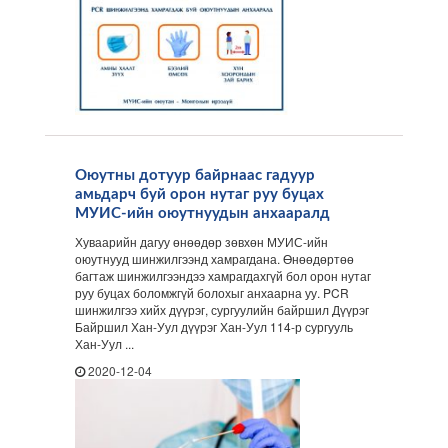
Оюутны дотуур байрнаас гадуур
амьдарч буй орон нутаг руу буцах
МУИС-ийн оюутнуудын анхааралд
Хуваарийн дагуу өнөөдөр зөвхөн МУИС-ийн
оюутнууд шинжилгээнд хамрагдана. Өнөөдөртөө
багтаж шинжилгээндээ хамрагдахгүй бол орон нутаг
руу буцах боломжгүй болохыг анхаарна уу. PCR
шинжилгээ хийх дүүрэг, сургуулийн байршил Дүүрэг
Байршил Хан-Уул дүүрэг Хан-Уул 114-р сургууль
Хан-Уул ...
2020-12-04