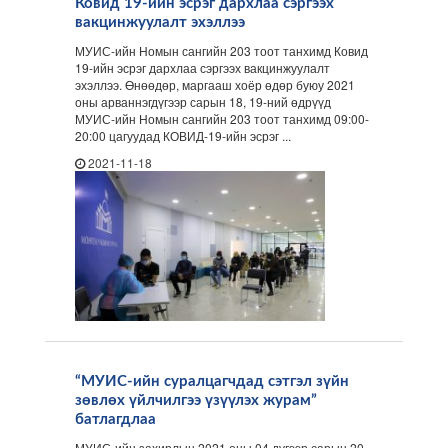
Ковид 19-ийн эсрэг дархлаа сэргээх
вакцинжуулалт эхэллээ
МУИС-ийн Номын сангийн 203 тоот танхимд Ковид
19-ийн эсрэг дархлаа сэргээх вакцинжуулалт
эхэллээ. Өнөөдөр, маргааш хоёр өдөр буюу 2021
оны арваннэгдүгээр сарын 18, 19-ний өдрүүд
МУИС-ийн Номын сангийн 203 тоот танхимд 09:00-
20:00 цагуудад КОВИД-19-ийн эсрэг ...
2021-11-18
“МУИС-ийн суралцагчдад сэтгэл зүйн
зөвлөх үйлчилгээ үзүүлэх журам”
батлагдлаа
МУИС-ийн захирлын 2021 оны 04 дүгээр сарын 20-