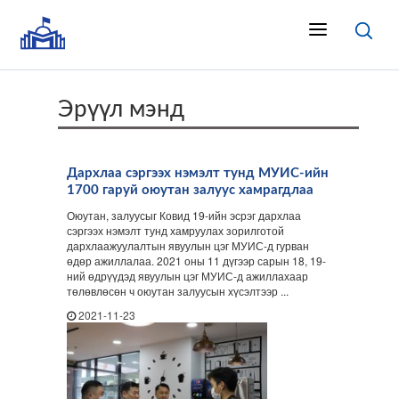
Эрүүл мэнд
Дархлаа сэргээх нэмэлт тунд МУИС-ийн
1700 гаруй оюутан залуус хамрагдлаа
Оюутан, залуусыг Ковид 19-ийн эсрэг дархлаа
сэргээх нэмэлт тунд хамруулах зорилготой
дархлаажуулалтын явуулын цэг МУИС-д гурван
өдөр ажиллалаа. 2021 оны 11 дүгээр сарын 18, 19-
ний өдрүүдэд явуулын цэг МУИС-д ажиллахаар
төлөвлөсөн ч оюутан залуусын хүсэлтээр ...
2021-11-23