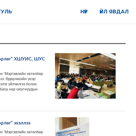
УУЛЬ
НҮҮР
ҮЙЛ ЯВДАЛ
дөрлөг” ХШУИС, ШУС
н “Мэргэжлийн хөтөлбөр
ээ. Өдөрлөгийн үеэр
элэг үйлчилгээ болон
, багш нар оюутнуудын
рлөг” эхэллээ
н “Мэргэжлийн хөтөлбөр