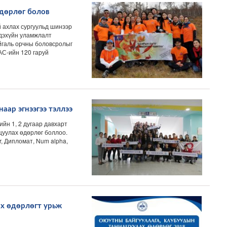
дөрлөг болов
 ахлах сургуульд шинээр
эдэхүйн уламжлалт
айгаль орчны боловсролыг
АС-ийн 120 гаруй
ар эгнээгээ тэллээ
йн 1, 2 дугаар давхарт
уулах өдөрлөг боллоо.
, Дипломат, Num alpha,
х өдөрлөгт урьж