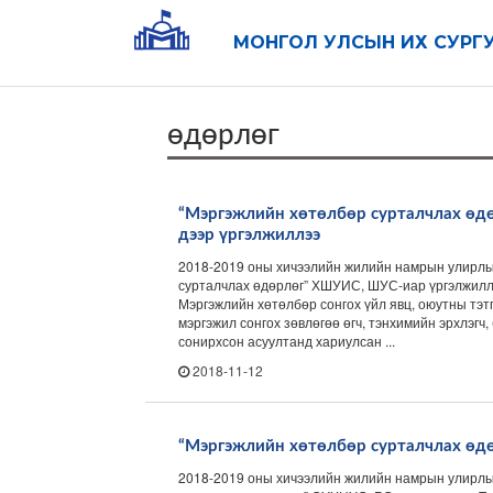
МОНГОЛ УЛСЫН ИХ СУРГ
өдөрлөг
“Мэргэжлийн хөтөлбөр сурталчлах ө
дээр үргэлжиллээ
2018-2019 оны хичээлийн жилийн намрын улирлы
сурталчлах өдөрлөг” ХШУИС, ШУС-иар үргэлжилл
Мэргэжлийн хөтөлбөр сонгох үйл явц, оюутны тэтг
мэргэжил сонгох зөвлөгөө өгч, тэнхимийн эрхлэгч
сонирхсон асуултанд хариулсан ...
2018-11-12
“Мэргэжлийн хөтөлбөр сурталчлах өдө
2018-2019 оны хичээлийн жилийн намрын улирлы