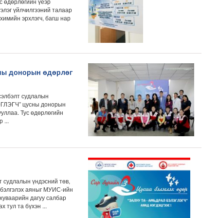
с өдөрлөгийн үеэр
гэлэг үйлчилгээний талаар
нхимийн эрхлэгч, багш нар
ны донорын өдөрлөг
сэлбэлт судлалын
ЭГЛЭГЧ” цусны донорын
ууллаа. Тус өдөрлөгийн
 ...
т судлалын үндэсний төв,
 бэлгэлэх аяныг МУИС-ийн
 хуваарийн дагуу салбар
 тул та бүхэн ...