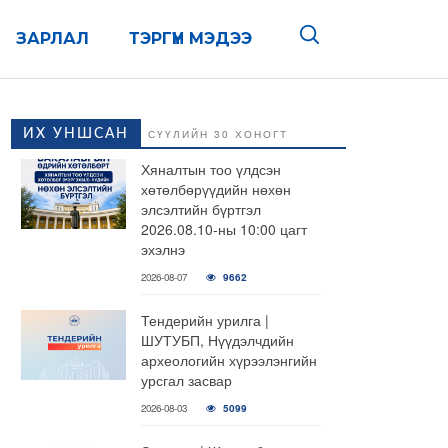
ЗАРЛАЛ
ТЭРГҮҮН МЭДЭЭ
ИХ УНШСАН
СҮҮЛИЙН 30 ХОНОГТ
Хяналтын тоо үлдсэн
хөтөлбөрүүдийн нөхөн
элсэлтийн бүртгэл
2026.08.10-ны 10:00 цагт
эхэлнэ
2026-08-07
9662
Тендерийн урилга |
ШУТУБП, Нүүдэлчдийн
археологийн хүрээлэнгийн
урсгал засвар
2026-08-03
5099