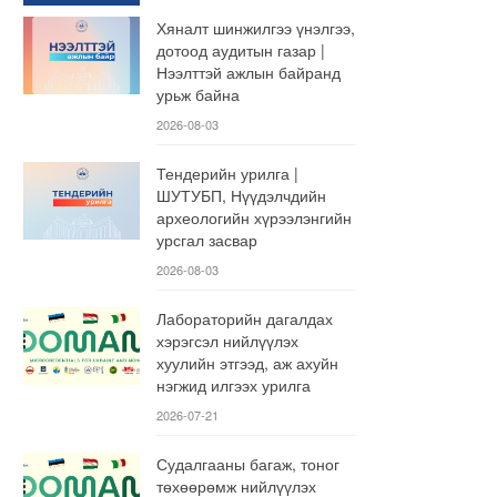
Хяналт шинжилгээ үнэлгээ,
дотоод аудитын газар |
Нээлттэй ажлын байранд
урьж байна
2026-08-03
Тендерийн урилга |
ШУТУБП, Нүүдэлчдийн
археологийн хүрээлэнгийн
урсгал засвар
2026-08-03
Лабораторийн дагалдах
хэрэгсэл нийлүүлэх
хуулийн этгээд, аж ахуйн
нэгжид илгээх урилга
2026-07-21
Судалгааны багаж, тоног
төхөөрөмж нийлүүлэх