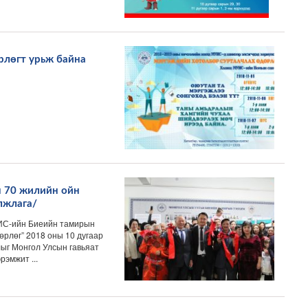
рлөгт урьж байна
 70 жилийн ойн
лжлага/
УИС-ийн Биеийн тамирын
өрлөг” 2018 оны 10 дугаар
ыг Монгол Улсын гавьяат
рэмжит ...