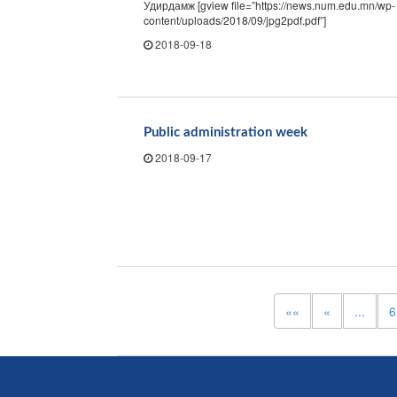
Удирдамж [gview file=”https://news.num.edu.mn/wp-
content/uploads/2018/09/jpg2pdf.pdf”]
2018-09-18
Public administration week
2018-09-17
««
«
...
6