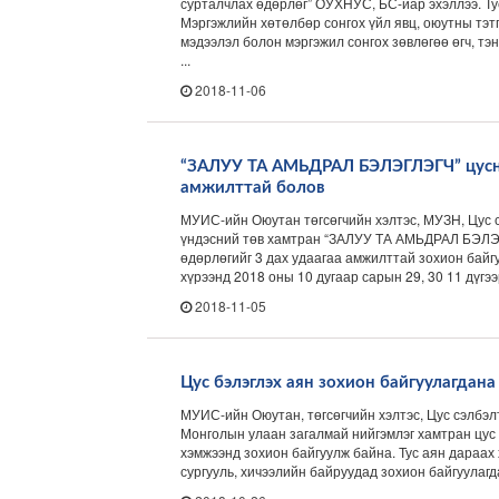
сурталчлах өдөрлөг” ОУХНУС, БС-иар эхэллээ. Ту
Мэргэжлийн хөтөлбөр сонгох үйл явц, оюутны тэт
мэдээлэл болон мэргэжил сонгох зөвлөгөө өгч, тэ
...
2018-11-06
“ЗАЛУУ ТА АМЬДРАЛ БЭЛЭГЛЭГЧ” цус
амжилттай болов
МУИС-ийн Оюутан төгсөгчийн хэлтэс, МУЗН, Цус 
үндэсний төв хамтран “ЗАЛУУ ТА АМЬДРАЛ БЭЛ
өдөрлөгийг 3 дах удаагаа амжилттай зохион байг
хүрээнд 2018 оны 10 дугаар сарын 29, 30 11 дүгээр
2018-11-05
Цус бэлэглэх аян зохион байгуулагдана
МУИС-ийн Оюутан, төгсөгчийн хэлтэс, Цус сэлбэл
Монголын улаан загалмай нийгэмлэг хамтран цус
хэмжээнд зохион байгуулж байна. Тус аян дараах
сургууль, хичээлийн байруудад зохион байгуулагдах