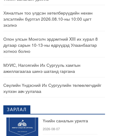
Хяналтын тоо үлдсэн хөтөлбөрүүдийн нөхөн
элсэлтийн бүртгэл 2026.08.10-ны 10:00 цагт
эхэлнэ
Олон улсын Монголч эрдэмтний XIII их хурал 8
дугаар сарын 10-13-ны өдрүүдэд Улаанбаатар
хотноо болно
МУИС, Нагоягийн Их Сургууль хамтын
ажиллагаагаа шинэ шатанд гаргана
Сөүлийн Үндэсний Их Сургуулийн төлөөлөгчдийг
хүлээн авч уулзлаа
ЗАРЛАЛ
Үнийн саналын урилга
2026-08-07