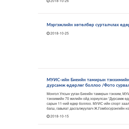
2018-10-26
Мэргэжлийн хөтөлбөр сурталчлах өдө
2018-10-25
МУИС-ийн Биеийн тамирын тэнхимийн
дурсамж өдөрлөг боллоо /Фото сурва
Монгол Улсын ууган Биеийн тамирын тэнхим, М
тэнхимийн 70 жилийн ойд зориулсан “Дурсамж өд
сарын 11-ний өдөр боллоо. МУИС-ийн спорт заал
багш, гавьяат дасгалжуулагч Ж.Гомбосүрэнгийн нэ
2018-10-15