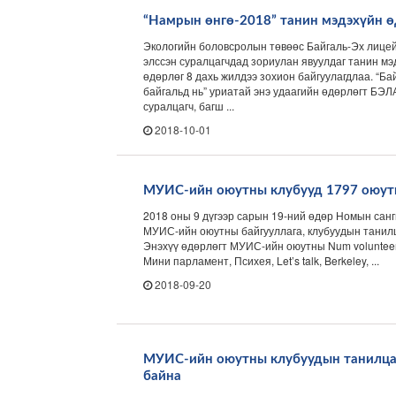
“Намрын өнгө-2018” танин мэдэхүйн ө
Экологийн боловсролын төвөөс Байгаль-Эх лицей
элссэн суралцагчдад зориулан явуулдаг танин м
өдөрлөг 8 дахь жилдээ зохион байгуулагдлаа. “Б
байгальд нь” уриатай энэ удаагийн өдөрлөгт БЭЛ
суралцагч, багш ...
2018-10-01
МУИС-ийн оюутны клубууд 1797 оюутна
2018 оны 9 дүгээр сарын 19-ний өдөр Номын санги
МУИС-ийн оюутны байгууллага, клубуудын танилц
Энэхүү өдөрлөгт МУИС-ийн оюутны Num volunteer
Мини парламент, Психея, Let’s talk, Berkeley, ...
2018-09-20
МУИС-ийн оюутны клубуудын танилца
байна