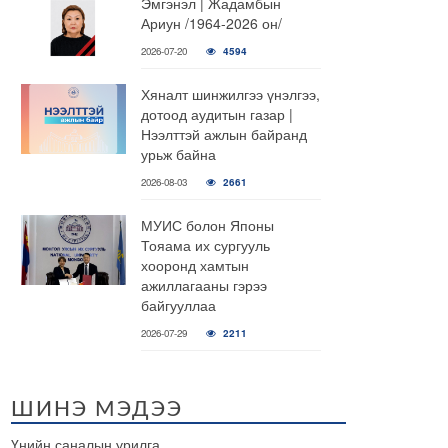
Эмгэнэл | Жадамбын
Ариун /1964-2026 он/
2026-07-20
4594
Хяналт шинжилгээ үнэлгээ,
дотоод аудитын газар |
Нээлттэй ажлын байранд
урьж байна
2026-08-03
2661
МУИС болон Японы
Тояама их сургууль
хооронд хамтын
ажиллагааны гэрээ
байгууллаа
2026-07-29
2211
ШИНЭ МЭДЭЭ
Үнийн саналын урилга