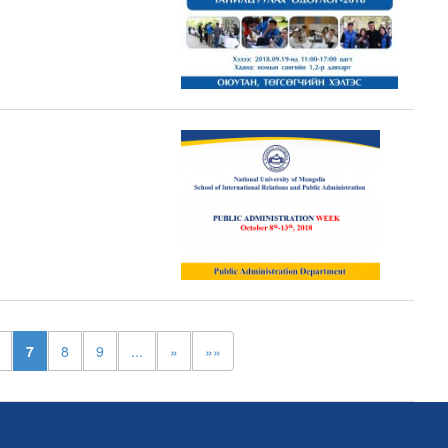
7
8
9
...
»
»»