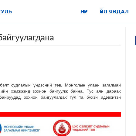
УУЛЬ
НҮҮР
ҮЙЛ ЯВДАЛ
байгуулагдана
лбэлт судлалын үндэсний төв, Монголын улаан загалмай
-ийн хэмжээнд зохион байгуулж байна. Тус аян дараах
байруудад зохион байгуулагдах тул та бүхэн идэвхитэй