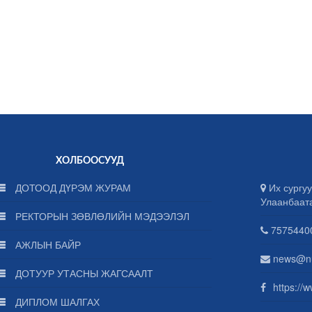
ХОЛБООСУУД
ДОТООД ДҮРЭМ ЖУРАМ
Их сургуу
Улаанбаат
РЕКТОРЫН ЗӨВЛӨЛИЙН МЭДЭЭЛЭЛ
75754400
АЖЛЫН БАЙР
news@n
ДОТУУР УТАСНЫ ЖАГСААЛТ
https://
ДИПЛОМ ШАЛГАХ