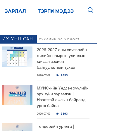
ЗАРЛАЛ
ТЭРГҮҮН МЭДЭЭ
ИХ УНШСАН
СҮҮЛИЙН 30 ХОНОГТ
2026-2027 оны хичээлийн
жилийн намрын улирлын
хичээл зохион
байгуулалтын тухай
2026-07-09
9833
МУИС-ийн Үндсэн хуулийн
эрх зүйн хүрээлэн |
Нээлттэй ажлын байранд
урьж байна
2026-07-09
5893
Тендерийн урилга |