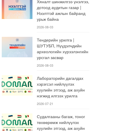
Хяналт шинжилгээ үнэлгээ,
дотоод аудитын газар |
Нээлттэй ажлын байранд
урьж байна
2026-08-03
Тендерийн урилга |
ШУТУБП, Нүүдэлчдийн
археологийн хүрээлэнгийн
урсгал засвар
2026-08-03
Лабораторийн дагалдах
хэрэгсэл нийлүүлэх
хуулийн этгээд, аж ахуйн
нэгжид илгээх урилга
2026-07-21
Судалгааны багаж, тоног
төхөөрөмж нийлүүлэх
хуулийн этгээд, аж ахуйн