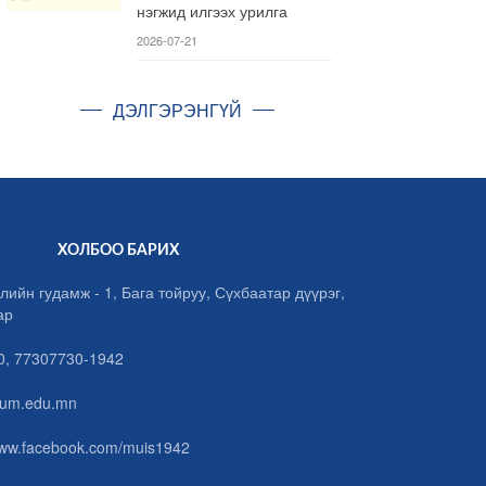
нэгжид илгээх урилга
2026-07-21
ДЭЛГЭРЭНГҮЙ
ХОЛБОО БАРИХ
лийн гудамж - 1, Бага тойруу, Сүхбаатар дүүрэг,
ар
, 77307730-1942
um.edu.mn
www.facebook.com/muis1942