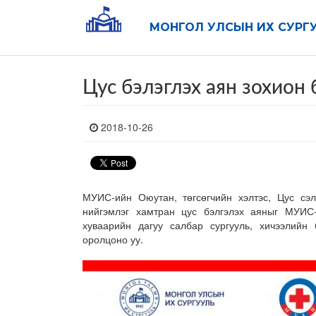
МОНГОЛ УЛСЫН ИХ СУРГ
Цус бэлэглэх аян зохион 
2018-10-26
МУИС-ийн Оюутан, төгсөгчийн хэлтэс, Цус сэ
нийгэмлэг хамтран цус бэлгэлэх аяныг МУИС
хуваарийн дагуу салбар сургууль, хичээлийн 
оролцоно уу.