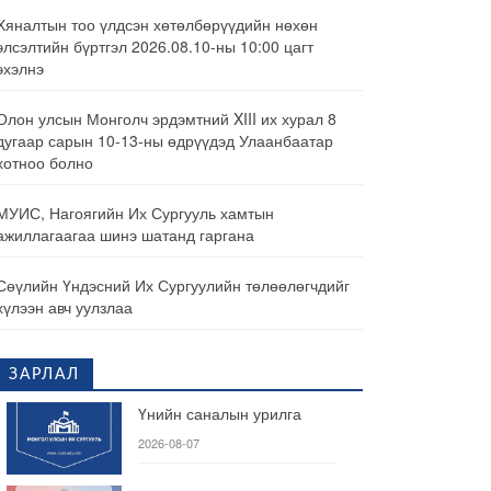
Хяналтын тоо үлдсэн хөтөлбөрүүдийн нөхөн
элсэлтийн бүртгэл 2026.08.10-ны 10:00 цагт
эхэлнэ
Олон улсын Монголч эрдэмтний XIII их хурал 8
дугаар сарын 10-13-ны өдрүүдэд Улаанбаатар
хотноо болно
МУИС, Нагоягийн Их Сургууль хамтын
ажиллагаагаа шинэ шатанд гаргана
Сөүлийн Үндэсний Их Сургуулийн төлөөлөгчдийг
хүлээн авч уулзлаа
ЗАРЛАЛ
Үнийн саналын урилга
2026-08-07