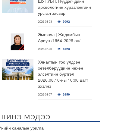
ШУТУБП, Нүүдэлчдийн
археологийн хүрээлэнгийн
урсгал засвар
2026-08-03
5092
Эмгэнэл | Жадамбын
Ариун /1964-2026 он/
2026-07-20
4523
Хяналтын тоо үлдсэн
хөтөлбөрүүдийн нөхөн
элсэлтийн бүртгэл
2026.08.10-ны 10:00 цагт
эхэлнэ
2026-08-07
2959
ШИНЭ МЭДЭЭ
Үнийн саналын урилга