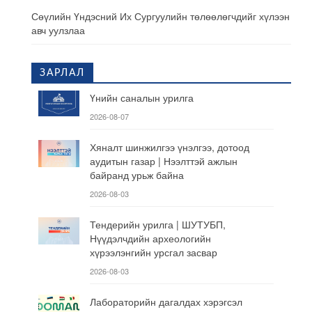
Сөүлийн Үндэсний Их Сургуулийн төлөөлөгчдийг хүлээн
авч уулзлаа
ЗАРЛАЛ
Үнийн саналын урилга
2026-08-07
Хяналт шинжилгээ үнэлгээ, дотоод
аудитын газар | Нээлттэй ажлын
байранд урьж байна
2026-08-03
Тендерийн урилга | ШУТУБП,
Нүүдэлчдийн археологийн
хүрээлэнгийн урсгал засвар
2026-08-03
Лабораторийн дагалдах хэрэгсэл