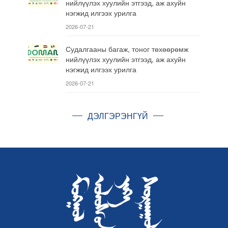
нийлүүлэх хуулийн этгээд, аж ахуйн
нэгжид илгээх урилга
2026-07-21
Судалгааны багаж, тоног төхөөрөмж
нийлүүлэх хуулийн этгээд, аж ахуйн
нэгжид илгээх урилга
2026-07-21
ДЭЛГЭРЭНГҮЙ