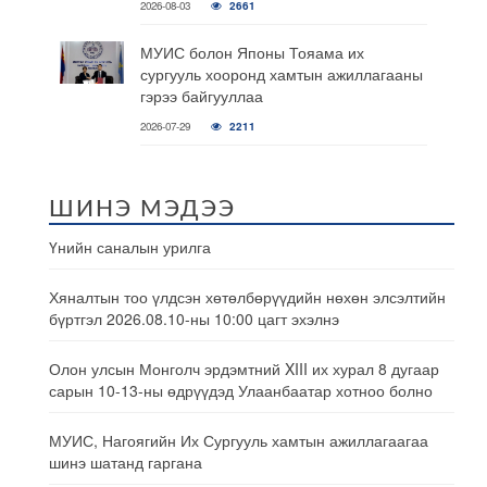
2026-08-03
2661
МУИС болон Японы Тояама их
сургууль хооронд хамтын ажиллагааны
гэрээ байгууллаа
2026-07-29
2211
ШИНЭ МЭДЭЭ
Үнийн саналын урилга
Хяналтын тоо үлдсэн хөтөлбөрүүдийн нөхөн элсэлтийн
бүртгэл 2026.08.10-ны 10:00 цагт эхэлнэ
Олон улсын Монголч эрдэмтний XIII их хурал 8 дугаар
сарын 10-13-ны өдрүүдэд Улаанбаатар хотноо болно
МУИС, Нагоягийн Их Сургууль хамтын ажиллагаагаа
шинэ шатанд гаргана