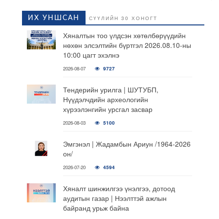
ИХ УНШСАН
СҮҮЛИЙН 30 ХОНОГТ
Хяналтын тоо үлдсэн хөтөлбөрүүдийн
нөхөн элсэлтийн бүртгэл 2026.08.10-ны
10:00 цагт эхэлнэ
2026-08-07
9727
Тендерийн урилга | ШУТУБП,
Нүүдэлчдийн археологийн
хүрээлэнгийн урсгал засвар
2026-08-03
5100
Эмгэнэл | Жадамбын Ариун /1964-2026
он/
2026-07-20
4594
Хяналт шинжилгээ үнэлгээ, дотоод
аудитын газар | Нээлттэй ажлын
байранд урьж байна