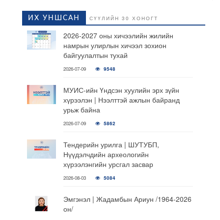
ИХ УНШСАН
СҮҮЛИЙН 30 ХОНОГТ
2026-2027 оны хичээлийн жилийн
намрын улирлын хичээл зохион
байгуулалтын тухай
2026-07-09
9548
МУИС-ийн Үндсэн хуулийн эрх зүйн
хүрээлэн | Нээлттэй ажлын байранд
урьж байна
2026-07-09
5862
Тендерийн урилга | ШУТУБП,
Нүүдэлчдийн археологийн
хүрээлэнгийн урсгал засвар
2026-08-03
5084
Эмгэнэл | Жадамбын Ариун /1964-2026
он/