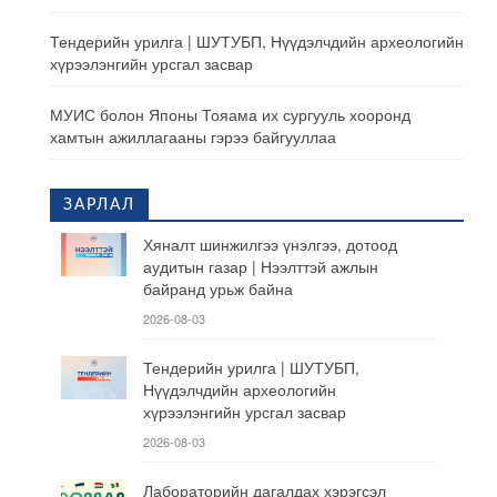
Тендерийн урилга | ШУТУБП, Нүүдэлчдийн археологийн
хүрээлэнгийн урсгал засвар
МУИС болон Японы Тояама их сургууль хооронд
хамтын ажиллагааны гэрээ байгууллаа
ЗАРЛАЛ
Хяналт шинжилгээ үнэлгээ, дотоод
аудитын газар | Нээлттэй ажлын
байранд урьж байна
2026-08-03
Тендерийн урилга | ШУТУБП,
Нүүдэлчдийн археологийн
хүрээлэнгийн урсгал засвар
2026-08-03
Лабораторийн дагалдах хэрэгсэл