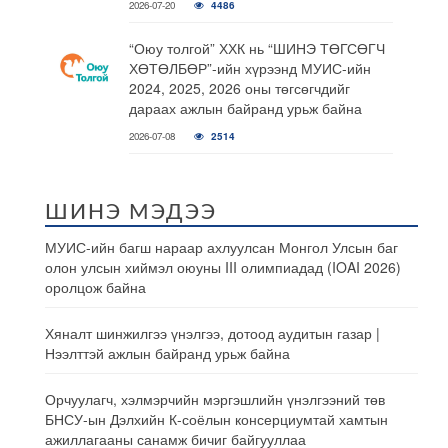
2026-07-20
4486
“Оюу толгой” ХХК нь “ШИНЭ ТӨГСӨГЧ
ХӨТӨЛБӨР”-ийн хүрээнд МУИС-ийн
2024, 2025, 2026 оны төгсөгчдийг
дараах ажлын байранд урьж байна
2026-07-08
2514
ШИНЭ МЭДЭЭ
МУИС-ийн багш нараар ахлуулсан Монгол Улсын баг
олон улсын хиймэл оюуны III олимпиадад (IOAI 2026)
оролцож байна
Хяналт шинжилгээ үнэлгээ, дотоод аудитын газар |
Нээлттэй ажлын байранд урьж байна
Орчуулагч, хэлмэрчийн мэргэшлийн үнэлгээний төв
БНСУ-ын Дэлхийн К-соёлын консерциумтай хамтын
ажиллагааны санамж бичиг байгууллаа