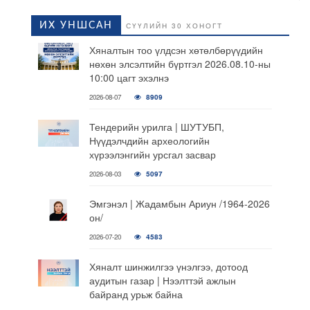
ИХ УНШСАН
СҮҮЛИЙН 30 ХОНОГТ
Хяналтын тоо үлдсэн хөтөлбөрүүдийн
нөхөн элсэлтийн бүртгэл 2026.08.10-ны
10:00 цагт эхэлнэ
2026-08-07
8909
Тендерийн урилга | ШУТУБП,
Нүүдэлчдийн археологийн
хүрээлэнгийн урсгал засвар
2026-08-03
5097
Эмгэнэл | Жадамбын Ариун /1964-2026
он/
2026-07-20
4583
Хяналт шинжилгээ үнэлгээ, дотоод
аудитын газар | Нээлттэй ажлын
байранд урьж байна