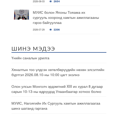
2026-08-03
2654
МУИС болон Японы Тояама их
сургууль хооронд хамтын ажиллагааны
гэрээ байгууллаа
2026-07-29
2206
ШИНЭ МЭДЭЭ
Үнийн саналын урилга
Хяналтын тоо үлдсэн хөтөлбөрүүдийн нөхөн элсэлтийн
бүртгэл 2026.08.10-ны 10:00 цагт эхэлнэ
Олон улсын Монголч эрдэмтний XIII их хурал 8 дугаар
сарын 10-13-ны өдрүүдэд Улаанбаатар хотноо болно
МУИС, Нагоягийн Их Сургууль хамтын ажиллагаагаа
шинэ шатанд гаргана