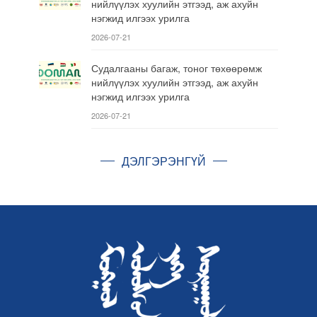
нийлүүлэх хуулийн этгээд, аж ахуйн
нэгжид илгээх урилга
2026-07-21
Судалгааны багаж, тоног төхөөрөмж
нийлүүлэх хуулийн этгээд, аж ахуйн
нэгжид илгээх урилга
2026-07-21
ДЭЛГЭРЭНГҮЙ