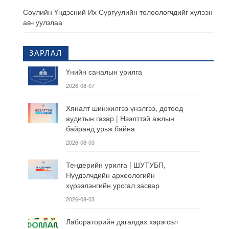
Сөүлийн Үндэсний Их Сургуулийн төлөөлөгчдийг хүлээн
авч уулзлаа
ЗАРЛАЛ
Үнийн саналын урилга
2026-08-07
Хяналт шинжилгээ үнэлгээ, дотоод
аудитын газар | Нээлттэй ажлын
байранд урьж байна
2026-08-03
Тендерийн урилга | ШУТУБП,
Нүүдэлчдийн археологийн
хүрээлэнгийн урсгал засвар
2026-08-03
Лабораторийн дагалдах хэрэгсэл