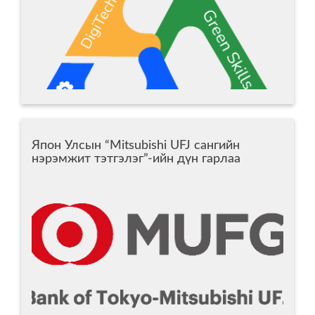
Япон Улсын “Мitsubishi UFJ сангийн
нэрэмжит тэтгэлэг”-ийн дүн гарлаа