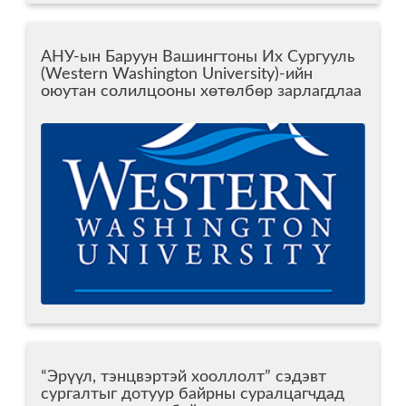
АНУ-ын Баруун Вашингтоны Их Сургууль
(Western Washington University)-ийн
оюутан солилцооны хөтөлбөр зарлагдлаа
“Эрүүл, тэнцвэртэй хооллолт” сэдэвт
сургалтыг дотуур байрны суралцагчдад