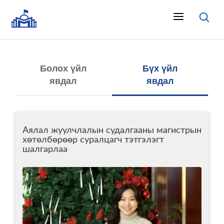
Болох үйл
Бүх үйл
явдал
явдал
Аялал жуулчлалын судалгааны магистрын
хөтөлбөрөөр суралцагч тэтгэлэгт
шалгарлаа