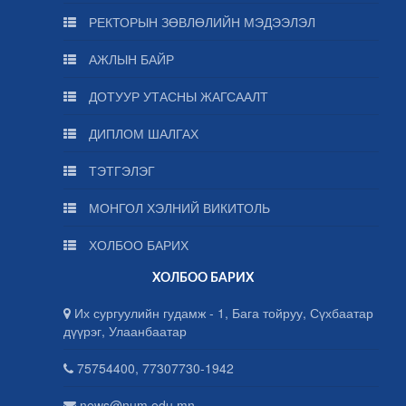
РЕКТОРЫН ЗӨВЛӨЛИЙН МЭДЭЭЛЭЛ
АЖЛЫН БАЙР
ДОТУУР УТАСНЫ ЖАГСААЛТ
ДИПЛОМ ШАЛГАХ
ТЭТГЭЛЭГ
МОНГОЛ ХЭЛНИЙ ВИКИТОЛЬ
ХОЛБОО БАРИХ
ХОЛБОО БАРИХ
Их сургуулийн гудамж - 1, Бага тойруу, Сүхбаатар
дүүрэг, Улаанбаатар
75754400, 77307730-1942
news@num.edu.mn