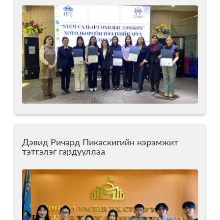
Дэвид Ричард Пикаскигийн нэрэмжит
тэтгэлэг гардууллаа