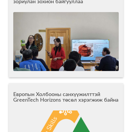
зориулан зохион байгууллаа
Европын Холбооны санхүүжилттэй
GreenTech Horizons төсөл хэрэгжиж байна