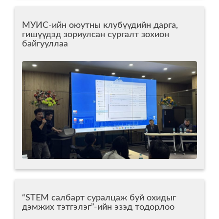
МУИС-ийн оюутны клубүүдийн дарга,
гишүүдэд зориулсан сургалт зохион
байгууллаа
“STEM салбарт суралцаж буй охидыг
дэмжих тэтгэлэг”-ийн эзэд тодорлоо