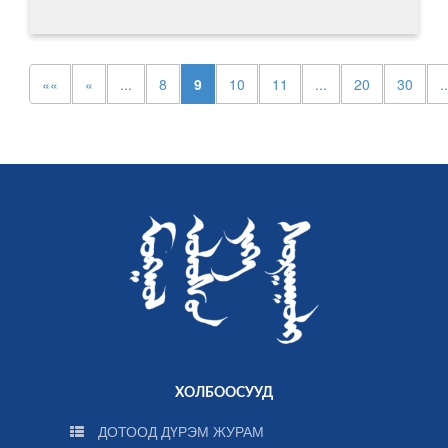
««
«
...
8
9
10
11
...
20
30
..
ХОЛБООСУУД
ДОТООД ДҮРЭМ ЖУРАМ