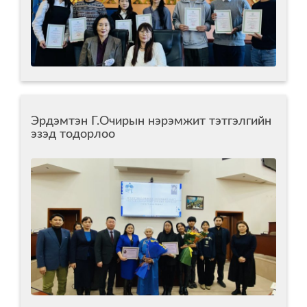
Эрдэмтэн Г.Очирын нэрэмжит тэтгэлгийн
эзэд тодорлоо