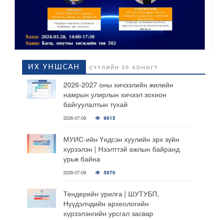
ИХ УНШСАН
СҮҮЛИЙН 30 ХОНОГТ
2026-2027 оны хичээлийн жилийн
намрын улирлын хичээл зохион
байгуулалтын тухай
2026-07-09
9615
МУИС-ийн Үндсэн хуулийн эрх зүйн
хүрээлэн | Нээлттэй ажлын байранд
урьж байна
2026-07-09
5870
Тендерийн урилга | ШУТУБП,
Нүүдэлчдийн археологийн
хүрээлэнгийн урсгал засвар