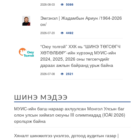
2026-08-03
5086
Эмгэнэл | Жадамбын Ариун /1964-2026
он/
2026-07-20
4492
“Оюу толгой” ХХК нь “ШИНЭ ТӨГСӨГЧ
ХӨТӨЛБӨР”-ийн хүрээнд МУИС-ийн
2024, 2025, 2026 оны төгсөгчдийг
дараах ажлын байранд урьж байна
2026-07-08
2521
ШИНЭ МЭДЭЭ
МУИС-ийн багш нараар ахлуулсан Монгол Улсын баг
олон улсын хиймэл оюуны III олимпиадад (IOAI 2026)
оролцож байна
Хяналт шинжилгээ үнэлгээ, дотоод аудитын газар |