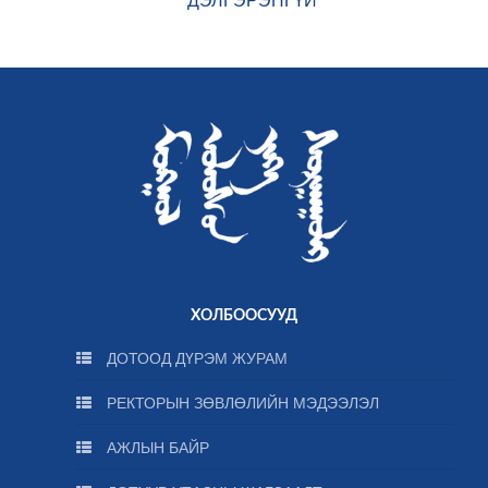
ХОЛБООСУУД
ДОТООД ДҮРЭМ ЖУРАМ
РЕКТОРЫН ЗӨВЛӨЛИЙН МЭДЭЭЛЭЛ
АЖЛЫН БАЙР