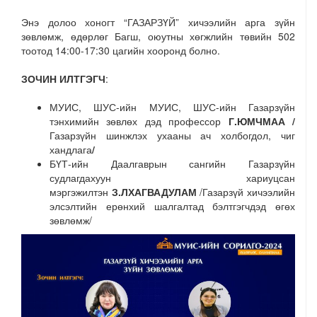
Энэ долоо хоногт “ГАЗАРЗҮЙ” хичээлийн арга зүйн
зөвлөмж, өдөрлөг Багш, оюутны хөгжлийн төвийн 502
тоотод 14:00-17:30 цагийн хооронд болно.
ЗОЧИН ИЛТГЭГЧ
:
МУИС, ШУС-ийн МУИС, ШУС-ийн Газарзүйн
тэнхимийн зөвлөх дэд профессор
Г.ЮМЧМАА /
Газарзүйн шинжлэх ухааны ач холбогдол, чиг
хандлага
/
БҮТ-ийн Даалгаврын сангийн Газарзүйн
судлагдахуун хариуцсан
мэргэжилтэн
З.ЛХАГВАДУЛАМ
/Газарзүй хичээлийн
элсэлтийн ерөнхий шалгалтад бэлтгэгчдэд өгөх
зөвлөмж/