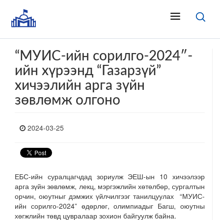
“МУИС-ийн сорилго-2024″-
ийн хүрээнд “Газарзүй”
хичээлийн арга зүйн
зөвлөмж олгоно
2024-03-25
ЕБС-ийн суралцагчдад зориулж ЭЕШ-ын 10 хичээлээр
арга зүйн зөвлөмж, лекц, мэргэжлийн хөтөлбөр, сургалтын
орчин, оюутныг дэмжих үйлчилгээг танилцуулах “МУИС-
ийн сорилго-2024” өдөрлөг, олимпиадыг Багш, оюутны
хөгжлийн төвд цувралаар зохион байгуулж байна.