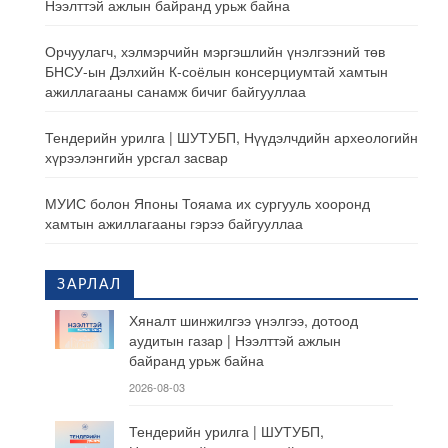
Нээлттэй ажлын байранд урьж байна
Орчуулагч, хэлмэрчийн мэргэшлийн үнэлгээний төв
БНСУ-ын Дэлхийн К-соёлын консерциумтай хамтын
ажиллагааны санамж бичиг байгууллаа
Тендерийн урилга | ШУТУБП, Нүүдэлчдийн археологийн
хүрээлэнгийн урсгал засвар
МУИС болон Японы Тояама их сургууль хооронд
хамтын ажиллагааны гэрээ байгууллаа
ЗАРЛАЛ
Хяналт шинжилгээ үнэлгээ, дотоод
аудитын газар | Нээлттэй ажлын
байранд урьж байна
2026-08-03
Тендерийн урилга | ШУТУБП,