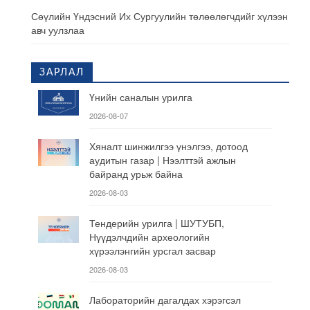
Сөүлийн Үндэсний Их Сургуулийн төлөөлөгчдийг хүлээн
авч уулзлаа
ЗАРЛАЛ
Үнийн саналын урилга
2026-08-07
Хяналт шинжилгээ үнэлгээ, дотоод
аудитын газар | Нээлттэй ажлын
байранд урьж байна
2026-08-03
Тендерийн урилга | ШУТУБП,
Нүүдэлчдийн археологийн
хүрээлэнгийн урсгал засвар
2026-08-03
Лабораторийн дагалдах хэрэгсэл