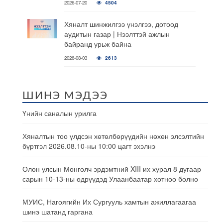
2026-07-20
4504
Хяналт шинжилгээ үнэлгээ, дотоод
аудитын газар | Нээлттэй ажлын
байранд урьж байна
2026-08-03
2613
ШИНЭ МЭДЭЭ
Үнийн саналын урилга
Хяналтын тоо үлдсэн хөтөлбөрүүдийн нөхөн элсэлтийн
бүртгэл 2026.08.10-ны 10:00 цагт эхэлнэ
Олон улсын Монголч эрдэмтний XIII их хурал 8 дугаар
сарын 10-13-ны өдрүүдэд Улаанбаатар хотноо болно
МУИС, Нагоягийн Их Сургууль хамтын ажиллагаагаа
шинэ шатанд гаргана