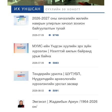
ИХ УНШСАН
СҮҮЛИЙН 30 ХОНОГТ
2026-2027 оны хичээлийн жилийн
намрын улирлын хичээл зохион
байгуулалтын тухай
2026-07-09
9746
МУИС-ийн Үндсэн хуулийн эрх зүйн
хүрээлэн | Нээлттэй ажлын байранд
урьж байна
2026-07-09
5883
Тендерийн урилга | ШУТУБП,
Нүүдэлчдийн археологийн
хүрээлэнгийн урсгал засвар
2026-08-03
5091
Эмгэнэл | Жадамбын Ариун /1964-2026
он/