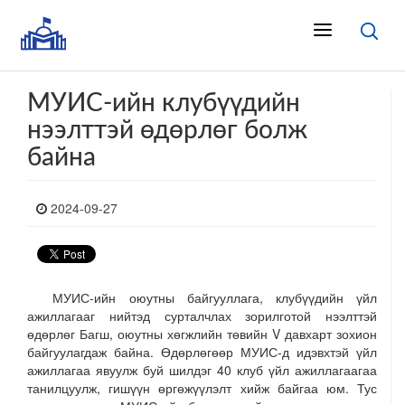
МУИС-ийн клубүүдийн
нээлттэй өдөрлөг болж
байна
2024-09-27
МУИС-ийн оюутны байгууллага, клубүүдийн үйл
ажиллагааг нийтэд сурталчлах зорилготой нээлттэй
өдөрлөг Багш, оюутны хөгжлийн төвийн V давхарт зохион
байгуулагдаж байна. Өдөрлөгөөр МУИС-д идэвхтэй үйл
ажиллагаа явуулж буй шилдэг 40 клуб үйл ажиллагаагаа
танилцуулж, гишүүн өргөжүүлэлт хийж байгаа юм. Тус