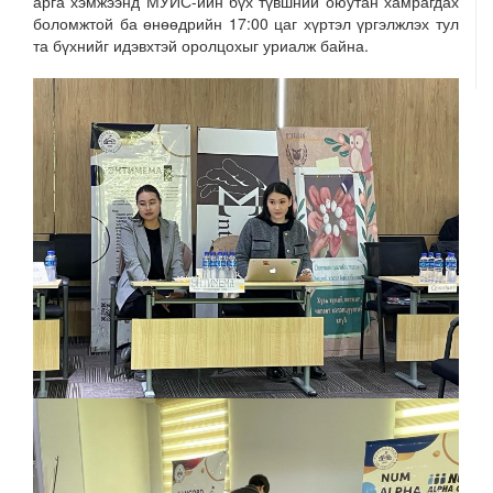
арга хэмжээнд МУИС-ийн бүх түвшний оюутан хамрагдах
боломжтой ба өнөөдрийн 17:00 цаг хүртэл үргэлжлэх тул
та бүхнийг идэвхтэй оролцохыг уриалж байна.