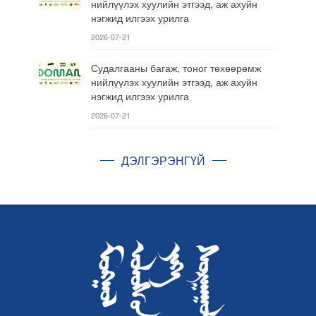
нийлүүлэх хуулийн этгээд, аж ахуйн
нэгжид илгээх урилга
2026-07-21
Судалгааны багаж, тоног төхөөрөмж
нийлүүлэх хуулийн этгээд, аж ахуйн
нэгжид илгээх урилга
2026-07-21
ДЭЛГЭРЭНГҮЙ