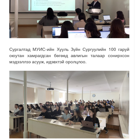
Сургалтад МУИС-ийн Хууль Зүйн Сургуулийн 100 гаруй
оюутан хамрагдсан бөгөөд авлигын талаар сонирхсон
мэдээллээ асууж, идэвхтэй оролцлоо.