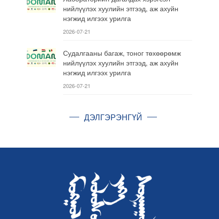
нийлүүлэх хуулийн этгээд, аж ахуйн
нэгжид илгээх урилга
2026-07-21
Судалгааны багаж, тоног төхөөрөмж
нийлүүлэх хуулийн этгээд, аж ахуйн
нэгжид илгээх урилга
2026-07-21
ДЭЛГЭРЭНГҮЙ