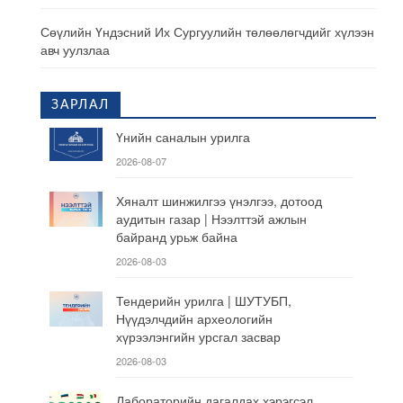
Сөүлийн Үндэсний Их Сургуулийн төлөөлөгчдийг хүлээн
авч уулзлаа
ЗАРЛАЛ
Үнийн саналын урилга
2026-08-07
Хяналт шинжилгээ үнэлгээ, дотоод
аудитын газар | Нээлттэй ажлын
байранд урьж байна
2026-08-03
Тендерийн урилга | ШУТУБП,
Нүүдэлчдийн археологийн
хүрээлэнгийн урсгал засвар
2026-08-03
Лабораторийн дагалдах хэрэгсэл