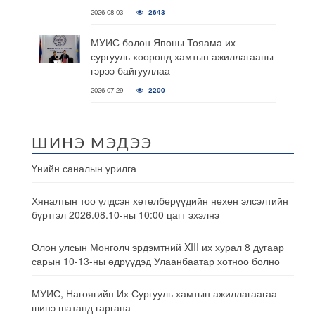
2026-08-03
2643
МУИС болон Японы Тояама их
сургууль хооронд хамтын ажиллагааны
гэрээ байгууллаа
2026-07-29
2200
ШИНЭ МЭДЭЭ
Үнийн саналын урилга
Хяналтын тоо үлдсэн хөтөлбөрүүдийн нөхөн элсэлтийн
бүртгэл 2026.08.10-ны 10:00 цагт эхэлнэ
Олон улсын Монголч эрдэмтний XIII их хурал 8 дугаар
сарын 10-13-ны өдрүүдэд Улаанбаатар хотноо болно
МУИС, Нагоягийн Их Сургууль хамтын ажиллагаагаа
шинэ шатанд гаргана