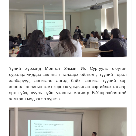
Үүний хүрээнд Монгол Улсын Их Сургууль оюутан
суралцагчиддаа авлигын талаарх ойлголт, түүний төрөл
хэлбэрүүд, авлигаас ангид байх, авлига түүний хор
хөнөөл, авлигын гэмт хэргээс урьдчилан сэргийлэх талаар
эрх зүйч, хууль зүйн ухааны магистр Б.Ундрахбаяртай
хамтран мэдээлэл хүргэв.