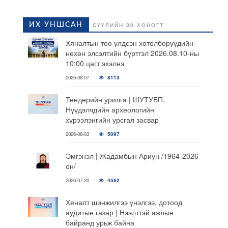
ИХ УНШСАН
СҮҮЛИЙН 30 ХОНОГТ
Хяналтын тоо үлдсэн хөтөлбөрүүдийн
нөхөн элсэлтийн бүртгэл 2026.08.10-ны
10:00 цагт эхэлнэ
2026-08-07
8113
Тендерийн урилга | ШУТУБП,
Нүүдэлчдийн археологийн
хүрээлэнгийн урсгал засвар
2026-08-03
5097
Эмгэнэл | Жадамбын Ариун /1964-2026
он/
2026-07-20
4562
Хяналт шинжилгээ үнэлгээ, дотоод
аудитын газар | Нээлттэй ажлын
байранд урьж байна