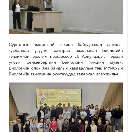
Сургалтыг амжилттай зохион байгуулахад дэмжлэг
туслалцаа үзүүлж, хамтран ажилласан Биологийн
тэнхимийн эрхлэгч профессор Л. Ариунцэцэг, Герман
улсын Зенкенбергийн Байгалийн түүхийн музей,
Биологийн олон янз байдлын хамгааллын төв, МУИС-ын
Биологийн тэнхимийн оюутнуудад талархал илэрхийлье.