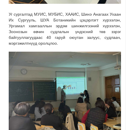
Уг сургалтад МУИС, МУБИС, ХААИС, Шинэ Анагаах Ухаан
Их Сургууль, ШУА Ботаникийн цэцэрлэгт хүрээлэн,
Ургамал хамгааллын эрдэм шинжилгээний хүрээлэн,
Зоонозын өвчин судлалын үндэсний төв зэрэг
байгууллагуудаас 40 гаруй оюутан залуус, судлаач,
мэргэжилтнүүд оролцлоо.