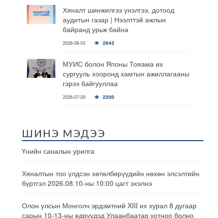
Хяналт шинжилгээ үнэлгээ, дотоод
аудитын газар | Нээлттэй ажлын
байранд урьж байна
2026-08-03
2643
МУИС болон Японы Тояама их
сургууль хооронд хамтын ажиллагааны
гэрээ байгууллаа
2026-07-29
2200
ШИНЭ МЭДЭЭ
Үнийн саналын урилга
Хяналтын тоо үлдсэн хөтөлбөрүүдийн нөхөн элсэлтийн
бүртгэл 2026.08.10-ны 10:00 цагт эхэлнэ
Олон улсын Монголч эрдэмтний XIII их хурал 8 дугаар
сарын 10-13-ны өдрүүдэд Улаанбаатар хотноо болно