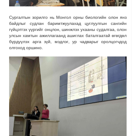
Сургалтын зорилго нь Монгол орны биологийн олон янз
байдлыг судлан баримтжуулахад цуглуулгын сангийн
гүйцэтгэх үүргийг онцлон, шинжлэх ухааны судалгаа, олон
улсын хамтын ажиллагаанд ашиглах баталгаатай өгөгдөл
бүрдүүлэх арга зүй, мэдлэг, ур чадварыг оролцогчдод
олгоход оршино.