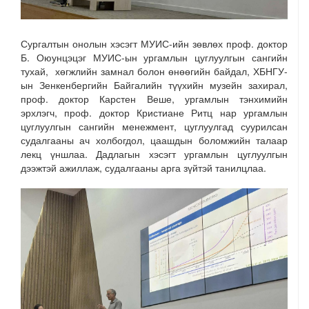
Сургалтын онолын хэсэгт МУИС-ийн зөвлөх проф. доктор
Б. Оюунцэцэг МУИС-ын ургамлын цуглуулгын сангийн
тухай, хөгжлийн замнал болон өнөөгийн байдал, ХБНГУ-
ын Зенкенбергийн Байгалийн түүхийн музейн захирал,
проф. доктор Карстен Веше, ургамлын тэнхимийн
эрхлэгч, проф. доктор Кристиане Ритц нар ургамлын
цуглуулгын сангийн менежмент, цуглуулгад суурилсан
судалгааны ач холбогдол, цаашдын боломжийн талаар
лекц үншлаа. Дадлагын хэсэгт ургамлын цуглуулгын
дээжтэй ажиллаж, судалгааны арга зүйтэй танилцлаа.