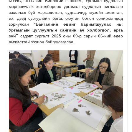
МУИС, ШУС-ийн Биологийн тэнхим, Ургамал судлалын
мэргэшүүлэх хөтөлбөрөөс ургамал судлалын чиглэлээр
ажиллаж буй мэргэжилтэн, судлаачид, музейн ажилтан,
их, дээд сургуулийн багш, оюутан болон сонирхогчдод
зориулсан “
Байгалийн өвийг баримтжуулах нь:
Ургамлын цуглуулгын сангийн ач холбогдол, арга
зүй”
сэдэвт сургалт 2025 оны 09-р сарын 06-ний өдөр
амжилттай зохион байгуулагдлаа.