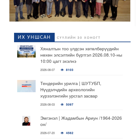
ИХ УНШСАН
СҮҮЛИЙН 30 ХОНОГТ
Хяналтын тоо үлдсэн хөтөлбөрүүдийн
нөхөн элсэлтийн бүртгэл 2026.08.10-ны
10:00 цагт эхэлнэ
2026-08-07
8103
Тендерийн урилга | ШУТУБП,
Нүүдэлчдийн археологийн
хүрээлэнгийн урсгал засвар
2026-08-03
5097
Эмгэнэл | Жадамбын Ариун /1964-2026
он/
2026-07-20
4562