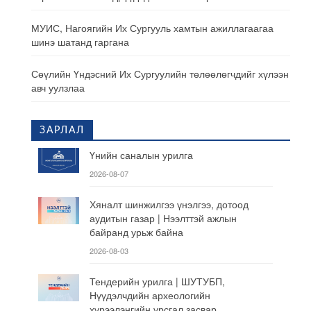
МУИС, Нагоягийн Их Сургууль хамтын ажиллагаагаа
шинэ шатанд гаргана
Сөүлийн Үндэсний Их Сургуулийн төлөөлөгчдийг хүлээн
авч уулзлаа
ЗАРЛАЛ
Үнийн саналын урилга
2026-08-07
Хяналт шинжилгээ үнэлгээ, дотоод
аудитын газар | Нээлттэй ажлын
байранд урьж байна
2026-08-03
Тендерийн урилга | ШУТУБП,
Нүүдэлчдийн археологийн
хүрээлэнгийн урсгал засвар