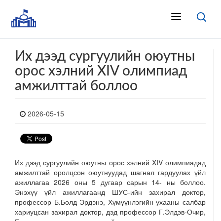
Их дээд сургуулийн оюутны
орос хэлний XIV олимпиад
амжилттай боллоо
2026-05-15
Их дээд сургуулийн оюутны орос хэлний XIV олимпиадад
амжилттай оролцсон оюутнуудад шагнал гардуулах үйл
ажиллагаа 2026 оны 5 дугаар сарын 14- ны боллоо.
Энэхүү үйл ажиллагаанд ШУС-ийн захирал доктор,
профессор Б.Болд-Эрдэнэ, Хүмүүнлэгийн ухааны салбар
хариуцсан захирал доктор, дэд профессор Г.Элдэв-Очир,