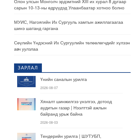
Олон улсын Монголч эрдэмтний XIII их хурал 8 дугаар
сарын 10-13-ны өдрүүдэд Улаанбаатар хотноо болно
МУИС, Нагоягийн Их Сургууль хамтын ажиллагаагаа
шинэ шатанд гаргана
Сөүлийн Үндэсний Их Сургуулийн төлөөлөгчдийг хүлээн
авч уулзлаа
ЗАРЛАЛ
Үнийн саналын урилга
2026-08-07
Хяналт шинжилгээ үнэлгээ, дотоод
аудитын газар | Нээлттэй ажлын
байранд урьж байна
2026-08-03
Тендерийн урилга | ШУТУБП,