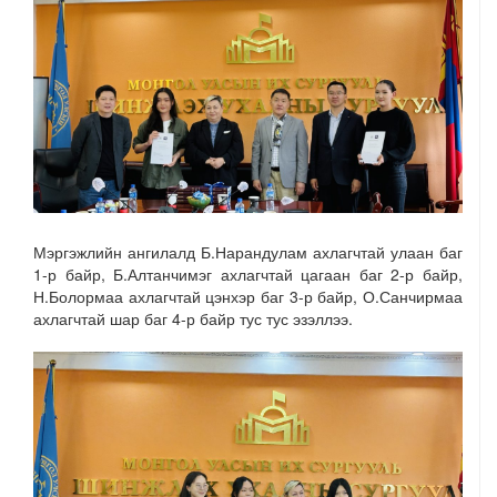
Мэргэжлийн ангилалд Б.Нарандулам ахлагчтай улаан баг
1-р байр, Б.Алтанчимэг ахлагчтай цагаан баг 2-р байр,
Н.Болормаа ахлагчтай цэнхэр баг 3-р байр, О.Санчирмаа
ахлагчтай шар баг 4-р байр тус тус эзэллээ.