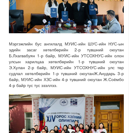
Мэргэжлийн бус ангилалд МУИС-ийн ШУС-ийн НУС-ын
эдийн засаг хөтөлбөрийн 2-р түвшний оюутан
Б.Лхагвабуян 1-р байр, МУИС-ийн УТСОХНУС-ийн олон
улсын харилцаа хөтөлбөрийн 1-р түвшний оюутан
Э.Хулан 2-р байр, МУИС-ийн УТСОХНУС-ийн улс төр
судлал хөтөлбөрийн 1-р түвшний оюутанЖ.Анударь 3-р
байр, МУИС-ийн ХЗС-ийн 4-р түвшний оюутан Ж.Соёмбо
4-р байр тус тус эзэллээ.