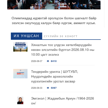
Олимпиадад идэвхтэй оролцсон болон шагналт байр
эзэлсэн оюутнууд халуун баяр хүргэж, амжилт хүсье.
ИХ УНШСАН
СҮҮЛИЙН 30 ХОНОГТ
Хяналтын тоо үлдсэн хөтөлбөрүүдийн
нөхөн элсэлтийн бүртгэл 2026.08.10-ны
10:00 цагт эхэлнэ
2026-08-07
8410
Тендерийн урилга | ШУТУБП,
Нүүдэлчдийн археологийн
хүрээлэнгийн урсгал засвар
2026-08-03
5097
Эмгэнэл | Жадамбын Ариун /1964-2026
он/