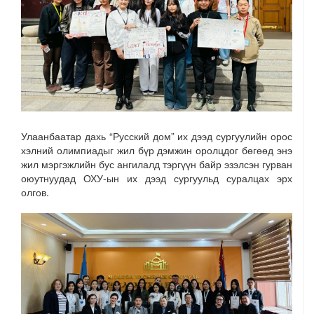
Улаанбаатар дахь “Русский дом” их дээд сургуулийн орос
хэлний олимпиадыг жил бүр дэмжин оролцдог бөгөөд энэ
жил мэргэжлийн бус ангилалд тэргүүн байр эзэлсэн гурван
оюутнуудад ОХУ-ын их дээд сургуульд суралцах эрх
олгов.