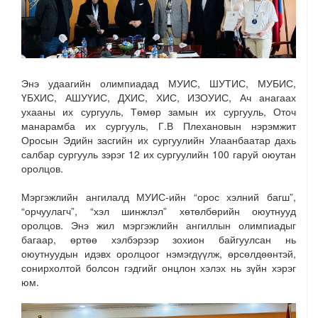
Энэ удаагийн олимпиадад МУИС, ШУТИС, МУБИС,
ҮБХИС, АШУҮИС, ДХИС, ХИС, ИЗОУИС, Ач анагаах
ухааны их сургууль, Төмөр замын их сургууль, Оточ
манарамба их сургууль, Г.В Плехановын нэрэмжит
Оросын Эдийн засгийн их сургуулийн Улаанбаатар дахь
салбар сургууль зэрэг 12 их сургуулийн 100 гаруй оюутан
оролцов.
Мэргэжлийн ангилалд МУИС-ийн “орос хэлний багш”,
“орчуулагч”, “хэл шинжлэл” хөтөлбөрийн оюутнууд
оролцов. Энэ жил мэргэжлийн ангиллын олимпиадыг
багаар, өртөө хэлбэрээр зохион байгуулсан нь
оюутнуудын идэвх оролцоог нэмэгдүүлж, өрсөлдөөнтэй,
сонирхолтой болсон гэдгийг онцлон хэлэх нь зүйн хэрэг
юм.