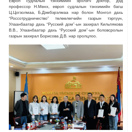
Европ судлалын тэнхимийн эрхлэгч доктор, дэд
профессор Н.Мөнх, европ судлалын тэнхимийн багш
Ц.Цогзолмаа, Б.Дэмбэрэлмаа нар болон Монгол дахь
“Россотрудничество” төлөөлөгчийн газрын тэргүүн,
Улаанбаатар дахь “Русский дом”-ын захирал Кильпякова
В.В., Улаанбаатар дахь “Русский дом”-ын боловсролын
газрын захирал Борисова Д.В. нар оролцлоо.