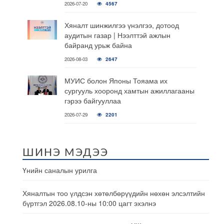
2026-07-20
4567
Хяналт шинжилгээ үнэлгээ, дотоод
аудитын газар | Нээлттэй ажлын
байранд урьж байна
2026-08-03
2647
МУИС болон Японы Тояама их
сургууль хооронд хамтын ажиллагааны
гэрээ байгууллаа
2026-07-29
2201
ШИНЭ МЭДЭЭ
Үнийн саналын урилга
Хяналтын тоо үлдсэн хөтөлбөрүүдийн нөхөн элсэлтийн
бүртгэл 2026.08.10-ны 10:00 цагт эхэлнэ