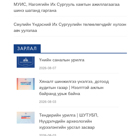
МУИС, Нагоягийн Их Сургууль хамтын ажиллагаагаа
шинэ шатанд гаргана
Сөүлийн Үндэсний Их Сургуулийн төлөөлөгчдийг хүлээн
авч уулзлаа
ЗАРЛАЛ
Үнийн саналын урилга
2026-08-07
Хяналт шинжилгээ үнэлгээ, дотоод
аудитын газар | Нээлттэй ажлын
байранд урьж байна
2026-08-03
Тендерийн урилга | ШУТУБП,
Нүүдэлчдийн археологийн
хүрээлэнгийн урсгал засвар
2026-08-03