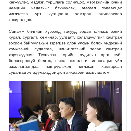
хөгжүүлэх, мэдлэг, туршлага солилцох, мэргэжлийн хүний
нөөцийн чадавхыг бэхжүүлэх, өгөгдөл хуваалцах
чиглэлээр урт хугацаанд хамтран ажиллахаар
тохиролцов.
Санамж бичгийн хүрээнд талууд эрдэм шинжилгээний
хурал, сургалт, семинар, уулзалт, хэлэлцүүлгийг хамтран
зохион байгуулахын зэрэгцээ олон улсын болон үндэсний
хэмжээний судалгаа, шинжилгээний төсөл хамтран
хэрэгжүүлнэ. Түүнчлэн төрийн аудитын арга зүйг
боловсронгуй болгох, шинэ технологи, инновацыг үйл
ажиллагаандаа нэвтрүүлэхэд чиглэсэн хамтарсан
судалгаа хөгжүүлэхэд онцгой анхааран ажиллах юм.