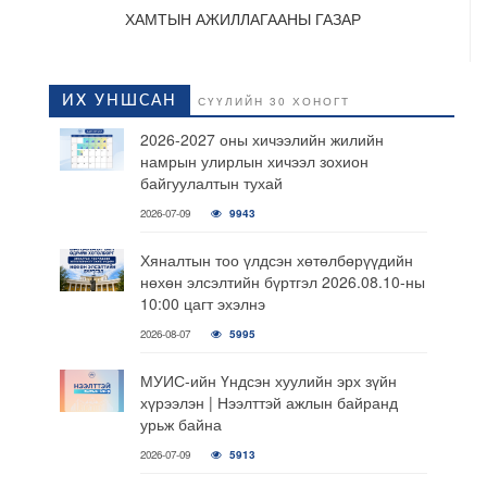
ХАМТЫН АЖИЛЛАГААНЫ ГАЗАР
ИХ УНШСАН
СҮҮЛИЙН 30 ХОНОГТ
2026-2027 оны хичээлийн жилийн
намрын улирлын хичээл зохион
байгуулалтын тухай
2026-07-09
9943
Хяналтын тоо үлдсэн хөтөлбөрүүдийн
нөхөн элсэлтийн бүртгэл 2026.08.10-ны
10:00 цагт эхэлнэ
2026-08-07
5995
МУИС-ийн Үндсэн хуулийн эрх зүйн
хүрээлэн | Нээлттэй ажлын байранд
урьж байна
2026-07-09
5913