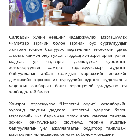
Салбарын хүний нөөцийг чадавхжуулах, мэргэшүүлэх
чиглэлээр зэргийн болон зэргийн бус сургалтуудыг
хамтран зохион байгуулж, мэдээллийн технологи, дата
анализ, хиймэл оюун ухаан, гадаад хэл зэрэг орчин үеийн
мэдлэг, ур чадварыг дээшлүүлэх сургалтын
хөтөлбөрүүдийг хамтран хэрэгжүүлснээр аудитын
байгууллагын албан хаагчдын мэргэжлийн хөгжлийг
дэмжихийн зэрэгцээ их сургуулийн сургалт, судалгааны
чадавхыг салбарын бодит хэрэгцээтэй уялдуулах ач
холбогдолтой билээ.
Хамтран хэрэгжүүлэх “Нээлттэй аудит” хөтөлбөрийн
хүрээнд оюутны дадлага, нээлттэй өдөрлөг болон
мэргэжлийн чиг баримжаа олгох арга хэмжээг хамтран
зохион байгуулснаар оюутнууд төрийн аудитын
байгууллагын үйл ажиллагаатай бодитоор танилцаж,
мэргэжлийн ур чадвараа хөгжүүлэх боломж бүрдэнэ.