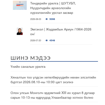
Тендерийн урилга | ШУТУБП,
Нүүдэлчдийн археологийн
хүрээлэнгийн урсгал засвар
2026-08-03
5096
Эмгэнэл | Жадамбын Ариун /1964-2026
он/
2026-07-20
4546
ШИНЭ МЭДЭЭ
Үнийн саналын урилга
Хяналтын тоо үлдсэн хөтөлбөрүүдийн нөхөн элсэлтийн
бүртгэл 2026.08.10-ны 10:00 цагт эхэлнэ
Олон улсын Монголч эрдэмтний XIII их хурал 8 дугаар
сарын 10-13-ны өдрүүдэд Улаанбаатар хотноо болно