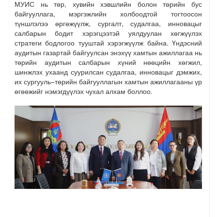
МУИС нь төр, хувийн хэвшлийн болон төрийн бус
байгууллага, мэргэжлийн холбоодтой тогтоосон
түншлэлээ өргөжүүлж, сургалт, судалгаа, инновацыг
салбарын бодит хэрэгцээтэй уялдуулан хөгжүүлэх
стратеги бодлогоо тууштай хэрэгжүүлж байна. Үндэсний
аудитын газартай байгуулсан энэхүү хамтын ажиллагаа нь
төрийн аудитын салбарын хүний нөөцийн хөгжил,
шинжлэх ухаанд суурилсан судалгаа, инновацыг дэмжих,
их сургууль–төрийн байгууллагын хамтын ажиллагааны үр
өгөөжийг нэмэгдүүлэх чухал алхам боллоо.