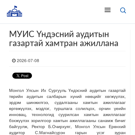
МУИС Үндэсний аудитын
газартай хамтран ажиллана
2026-07-08
Монгол Улсын Их Сургууль Үндэсний аудитын газартай
төрийн аудитын салбарын хүний нөөцийг хөгжүүлэх,
эрдэм шинжилгээ, судалгааны хамтын ажиллагааг
өргөжүүлэх, мэдлэг, туршлага солилцох, орчин үеийн
инновац, технологид суурилсан хамтын ажиллагааг
бэхжүүлэх зорилгоор хамтын ажиллагааны санамж бичиг
байгуулж, Ректор Б.Очирхуяг, Монгол Улсын Ерөнхий
аудитор С.Магнайсүрэн гарын үсэг зуран