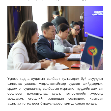
Үүнээс гадна аудитын салбарт тулгамдаж буй асуудлыг
шинжлэх ухааны үндэслэлтэйгээр судлан шийдвэрлэх,
эрдэмтэн судлаачид, салбарын мэргэжилтнүүдийн хамтын
оролцоог нэмэгдүүлэх, хууль тогтоомжийн хүрээнд
мэдээлэл, өгөгдлийг харилцан солилцож, хамтран
ашиглах тогтолцоог бүрдүүлэхээр талууд санал нэгдэв.