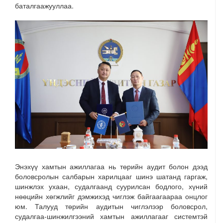
баталгаажууллаа.
Энэхүү хамтын ажиллагаа нь төрийн аудит болон дээд
боловсролын салбарын харилцааг шинэ шатанд гаргаж,
шинжлэх ухаан, судалгаанд суурилсан бодлого, хүний
нөөцийн хөгжлийг дэмжихэд чиглэж байгаагаараа онцлог
юм. Талууд төрийн аудитын чиглэлээр боловсрол,
судалгаа-шинжилгээний хамтын ажиллагааг системтэй