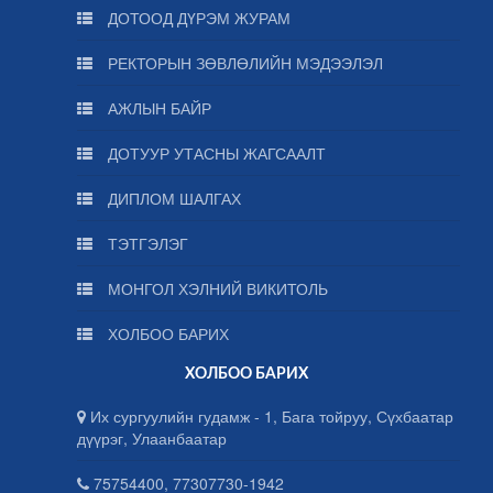
ДОТООД ДҮРЭМ ЖУРАМ
РЕКТОРЫН ЗӨВЛӨЛИЙН МЭДЭЭЛЭЛ
АЖЛЫН БАЙР
ДОТУУР УТАСНЫ ЖАГСААЛТ
ДИПЛОМ ШАЛГАХ
ТЭТГЭЛЭГ
МОНГОЛ ХЭЛНИЙ ВИКИТОЛЬ
ХОЛБОО БАРИХ
ХОЛБОО БАРИХ
Их сургуулийн гудамж - 1, Бага тойруу, Сүхбаатар
дүүрэг, Улаанбаатар
75754400, 77307730-1942