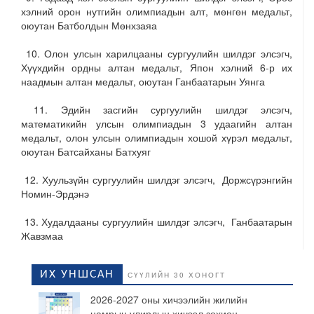
хэлний орон нутгийн олимпиадын алт, мөнгөн медальт,
оюутан Батболдын Мөнхзаяа
10. Олон улсын харилцааны сургуулийн шилдэг элсэгч,
Хүүхдийн ордны алтан медальт, Япон хэлний 6-р их
наадмын алтан медальт, оюутан Ганбаатарын Уянга
11. Эдийн засгийн сургуулийн шилдэг элсэгч,
математикийн улсын олимпиадын 3 удаагийн алтан
медальт, олон улсын олимпиадын хошой хүрэл медальт,
оюутан Батсайханы Батхуяг
12. Хуульзүйн сургуулийн шилдэг элсэгч, Доржсүрэнгийн
Номин-Эрдэнэ
13. Худалдааны сургуулийн шилдэг элсэгч, Ганбаатарын
Жавзмаа
ИХ УНШСАН
СҮҮЛИЙН 30 ХОНОГТ
2026-2027 оны хичээлийн жилийн
намрын улирлын хичээл зохион