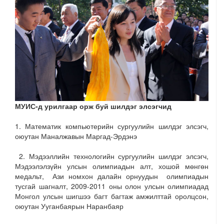
МУИС-д урилгаар орж буй шилдэг элсэгчид
1. Математик компьютерийн сургуулийн шилдэг элсэгч,
оюутан Маналжавын Маргад-Эрдэнэ
2. Мэдээллийн технологийн сургуулийн шилдэг элсэгч,
Мэдээлэлзүйн улсын олимпиадын алт, хошой мөнгөн
медальт, Ази номхон далайн орнуудын олимпиадын
тусгай шагналт, 2009-2011 оны олон улсын олимпиадад
Монгол улсын шигшээ багт багтаж амжилттай оролцсон,
оюутан Ууганбаярын Наранбаяр