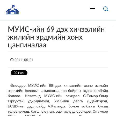
МУИС-ийн 69 дэх хичээлийн
жилийн эрдмийн хонх
цангиналаа
2011-09-01
Өнөөдөр МУИС-ийн 69 дэх хичээлийн шинэ жилийн
нээлтийн ёслолын ажиллагаа төв байрны гадна талбайд
боллоо. Нээлтэнд МУИС-ийн захирал С.Төмөр-Очир
тэргүүтэй удирдлагууд, УИХ-ийн дарга Д.Дэмбэрэл,
БСШУ-ны дэд сайд Ч.Куланда болон албаны бусад
төлөөлөгчид, багш, оюутан, эцэг эхчүүд оролцов. Энэ үеэр