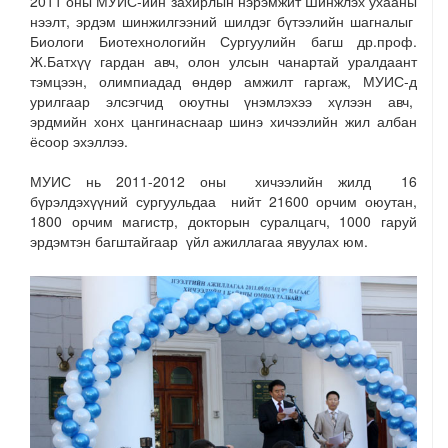
2011 оны МУИС-ийн захирлын нэрэмжит Шинжлэх ухааны
нээлт, эрдэм шинжилгээний шилдэг бүтээлийн шагналыг
Биологи Биотехнологийн Сургуулийн багш др.проф.
Ж.Батхүү гардан авч, олон улсын чанартай уралдаант
тэмцээн, олимпиадад өндөр амжилт гаргаж, МУИС-д
урилгаар элсэгчид оюутны үнэмлэхээ хүлээн авч,
эрдмийн хонх цангинаснаар шинэ хичээлийн жил албан
ёсоор эхэллээ.
МУИС нь 2011-2012 оны хичээлийн жилд 16
бүрэлдэхүүний сургуульдаа нийт 21600 орчим оюутан,
1800 орчим магистр, докторын суралцагч, 1000 гаруй
эрдэмтэн багштайгаар үйл ажиллагаа явуулах юм.