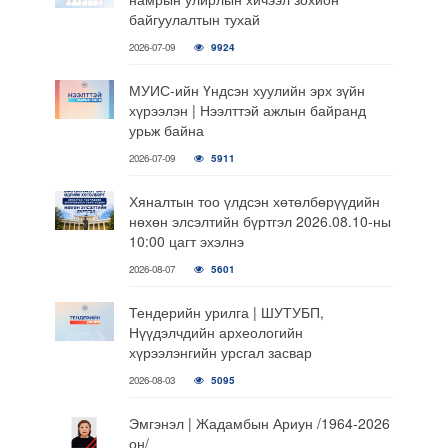
байгуулалтын тухай
2026-07-09
9924
МУИС-ийн Үндсэн хуулийн эрх зүйн
хүрээлэн | Нээлттэй ажлын байранд
урьж байна
2026-07-09
5911
Хяналтын тоо үлдсэн хөтөлбөрүүдийн
нөхөн элсэлтийн бүртгэл 2026.08.10-ны
10:00 цагт эхэлнэ
2026-08-07
5601
Тендерийн урилга | ШУТУБП,
Нүүдэлчдийн археологийн
хүрээлэнгийн урсгал засвар
2026-08-03
5095
Эмгэнэл | Жадамбын Ариун /1964-2026
он/