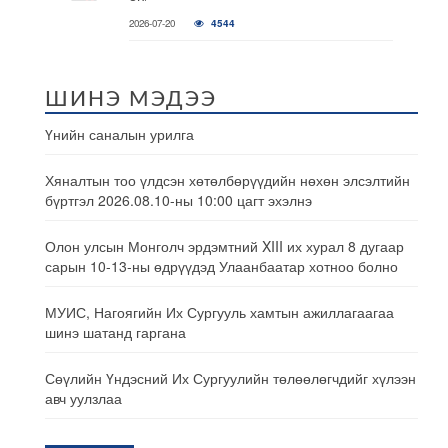
2026-07-20
4544
ШИНЭ МЭДЭЭ
Үнийн саналын урилга
Хяналтын тоо үлдсэн хөтөлбөрүүдийн нөхөн элсэлтийн
бүртгэл 2026.08.10-ны 10:00 цагт эхэлнэ
Олон улсын Монголч эрдэмтний XIII их хурал 8 дугаар
сарын 10-13-ны өдрүүдэд Улаанбаатар хотноо болно
МУИС, Нагоягийн Их Сургууль хамтын ажиллагаагаа
шинэ шатанд гаргана
Сөүлийн Үндэсний Их Сургуулийн төлөөлөгчдийг хүлээн
авч уулзлаа