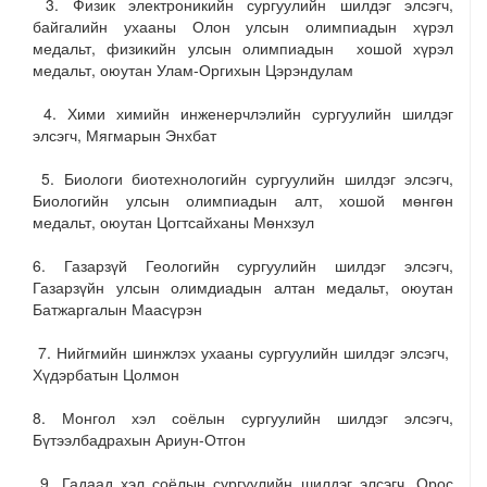
3. Физик электроникийн сургуулийн шилдэг элсэгч,
байгалийн ухааны Олон улсын олимпиадын хүрэл
медальт, физикийн улсын олимпиадын хошой хүрэл
медальт, оюутан Улам-Оргихын Цэрэндулам
4. Хими химийн инженерчлэлийн сургуулийн шилдэг
элсэгч, Мягмарын Энхбат
5. Биологи биотехнологийн сургуулийн шилдэг элсэгч,
Биологийн улсын олимпиадын алт, хошой мөнгөн
медальт, оюутан Цогтсайханы Мөнхзул
6. Газарзүй Геологийн сургуулийн шилдэг элсэгч,
Газарзүйн улсын олимдиадын алтан медальт, оюутан
Батжаргалын Маасүрэн
7. Нийгмийн шинжлэх ухааны сургуулийн шилдэг элсэгч,
Хүдэрбатын Цолмон
8. Монгол хэл соёлын сургуулийн шилдэг элсэгч,
Бүтээлбадрахын Ариун-Отгон
9. Гадаад хэл соёлын сургуулийн шилдэг элсэгч, Орос