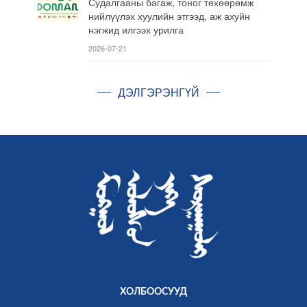
Судалгааны багаж, тоног төхөөрөмж
нийлүүлэх хуулийн этгээд, аж ахуйн
нэгжид илгээх урилга
2026-07-21
ДЭЛГЭРЭНГҮЙ
ХОЛБООСУУД