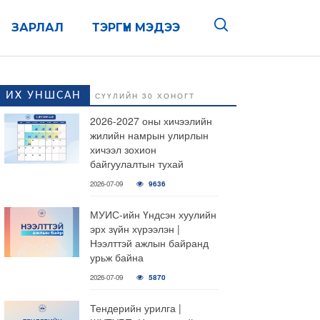
ЗАРЛАЛ
ТЭРГҮҮН МЭДЭЭ
ИХ УНШСАН
СҮҮЛИЙН 30 ХОНОГТ
2026-2027 оны хичээлийн
жилийн намрын улирлын
хичээл зохион
байгуулалтын тухай
2026-07-09
9636
МУИС-ийн Үндсэн хуулийн
эрх зүйн хүрээлэн |
Нээлттэй ажлын байранд
урьж байна
2026-07-09
5870
Тендерийн урилга |