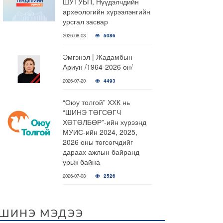
ШУТУБП, Нүүдэлчдийн
археологийн хүрээлэнгийн
урсгал засвар
2026-08-03
5086
Эмгэнэл | Жадамбын
Ариун /1964-2026 он/
2026-07-20
4493
“Оюу толгой” ХХК нь
“ШИНЭ ТӨГСӨГЧ
ХӨТӨЛБӨР”-ийн хүрээнд
МУИС-ийн 2024, 2025,
2026 оны төгсөгчдийг
дараах ажлын байранд
урьж байна
2026-07-08
2526
ШИНЭ МЭДЭЭ