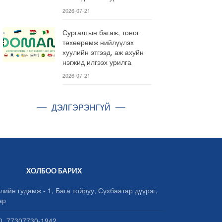
2026-07-21
Сургалтын багаж, тоног
төхөөрөмж нийлүүлэх
хуулийн этгээд, аж ахуйн
нэгжид илгээх урилга
2026-07-21
ДЭЛГЭРЭНГҮЙ
ХОЛБОО БАРИХ
лийн гудамж - 1, Бага тойруу, Сүхбаатар дүүрэг,
ар
, 77307730-1942