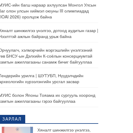
МУИС-ийн багш нараар ахлуулсан Монгол Улсын
баг олон улсын хиймэл оюуны III олимпиадад
(IOAI 2026) оролцож байна
Хяналт шинжилгээ үнэлгээ, дотоод аудитын газар |
Нээлттэй ажлын байранд урьж байна
Орчуулагч, хэлмэрчийн мэргэшлийн үнэлгээний
төв БНСУ-ын Дэлхийн К-соёлын консерциумтай
хамтын ажиллагааны санамж бичиг байгууллаа
Тендерийн урилга | ШУТУБП, Нүүдэлчдийн
археологийн хүрээлэнгийн урсгал засвар
МУИС болон Японы Тояама их сургууль хооронд
хамтын ажиллагааны гэрээ байгууллаа
ЗАРЛАЛ
Хяналт шинжилгээ үнэлгээ,