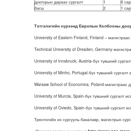
докторын дараах сургалт
1
6 сар
багш
2
1 сар
Тэтгэлэгийн хүрээнд Европын Холбооны доо
University of Eastern Finland, Finland – магистраа
Technical University of Dresden, Germany-магистр
University of Innsbruck, Austria-бүх түвшний сурга
University of Minho, Portugal-бүх түвшний сургалт
Warsaw School of Economics, Poland-магистраас д
University of Murcia, Spain-бүх түвшний сургалт и
University of Oviedo, Spain-бүх түвшний сургалт и
Трентогийн их сургууль-бакалавр, магистрын сурга