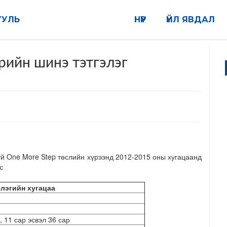
УУЛЬ
НҮҮР
ҮЙЛ ЯВДАЛ
рийн шинэ тэтгэлэг
уй One More Step төслийн хүрээнд 2012-2015 оны хугацаанд
с
элэгийн хугацаа
, 11 сар эсвэл 36 сар