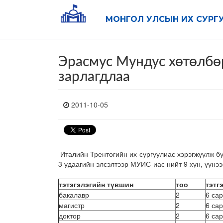
МОНГОЛ УЛСЫН ИХ СУРГ
Эрасмус Мундус хөтөлбө
зарлагдлаа
2011-10-05
Италийн Трентогийн их сургуулиас хэрэгжүүлж б
3 удаагийн элсэлтээр МУИС-иас нийт 9 хүн, үүнээ
тэтэгэлэгийн түвшин
тоо
тэтг
бакалавр
2
6 сар
магистр
2
6 сар
доктор
2
6 сар