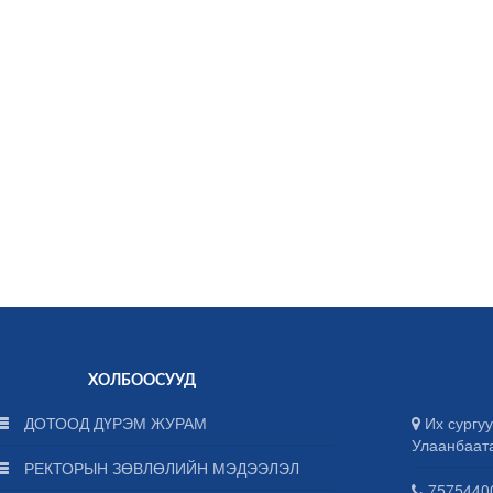
ХОЛБООСУУД
ДОТООД ДҮРЭМ ЖУРАМ
Их сургуу
Улаанбаат
РЕКТОРЫН ЗӨВЛӨЛИЙН МЭДЭЭЛЭЛ
75754400