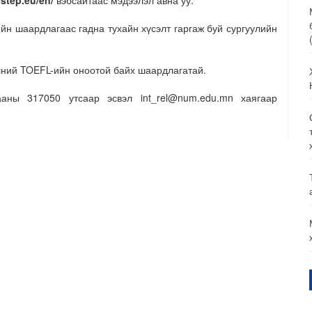
step.eu/en/
вэбсайтаас мэдээлэл авна уу.
йн шаардлагаас гадна тухайн хүсэлт гаргаж буй сургуулийн
элний TOEFL-ийн оноотой байх шаардлагатай.
аны 317050 утсаар эсвэл int_rel@num.edu.mn хаягаар