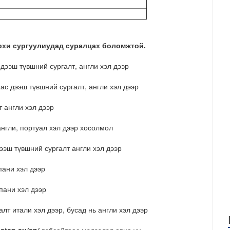
рхи сургуулиудад суралцах боломжтой.
с дээш түвшний сургалт, англи хэл дээр
аас дээш түвшний сургалт, англи хэл дээр
лт англи хэл дээр
 англи, портуал хэл дээр хосолмол
ээш түвшний сургалт англи хэл дээр
спани хэл дээр
спани хэл дээр
лт итали хэл дээр, бусад нь англи хэл дээр