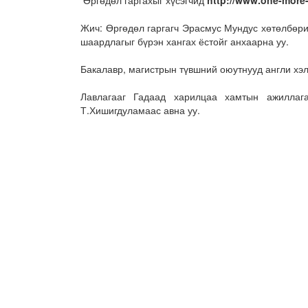
Өргөдөл гаргахыг хүсэгчид
http://www.one-more-
Жич: Өргөдөл гаргагч Эрасмус Мундус хөтөлбөри
шаардлагыг бүрэн хангах ёстойг анхаарна уу.
Бакалавр, магистрын түвшний оюутнууд англи х
Лавлагааг Гадаад харилцаа хамтын ажиллага
Т.Хишигдуламаас авна уу.