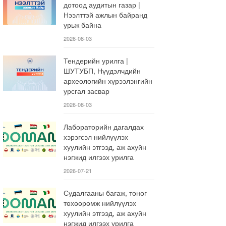
дотоод аудитын газар |
Нээлттэй ажлын байранд
урьж байна
2026-08-03
Тендерийн урилга |
ШУТУБП, Нүүдэлчдийн
археологийн хүрээлэнгийн
урсгал засвар
2026-08-03
Лабораторийн дагалдах
хэрэгсэл нийлүүлэх
хуулийн этгээд, аж ахуйн
нэгжид илгээх урилга
2026-07-21
Судалгааны багаж, тоног
төхөөрөмж нийлүүлэх
хуулийн этгээд, аж ахуйн
нэгжид илгээх урилга