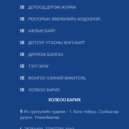
ДОТООД ДҮРЭМ ЖУРАМ
РЕКТОРЫН ЗӨВЛӨЛИЙН МЭДЭЭЛЭЛ
АЖЛЫН БАЙР
ДОТУУР УТАСНЫ ЖАГСААЛТ
ДИПЛОМ ШАЛГАХ
ТЭТГЭЛЭГ
МОНГОЛ ХЭЛНИЙ ВИКИТОЛЬ
ХОЛБОО БАРИХ
ХОЛБОО БАРИХ
Их сургуулийн гудамж - 1, Бага тойруу, Сүхбаатар
дүүрэг, Улаанбаатар
75754400, 77307730-1942