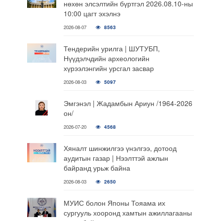
нөхөн элсэлтийн бүртгэл 2026.08.10-ны
10:00 цагт эхэлнэ
2026-08-07
8563
Тендерийн урилга | ШУТУБП,
Нүүдэлчдийн археологийн
хүрээлэнгийн урсгал засвар
2026-08-03
5097
Эмгэнэл | Жадамбын Ариун /1964-2026
он/
2026-07-20
4568
Хяналт шинжилгээ үнэлгээ, дотоод
аудитын газар | Нээлттэй ажлын
байранд урьж байна
2026-08-03
2650
МУИС болон Японы Тояама их
сургууль хооронд хамтын ажиллагааны