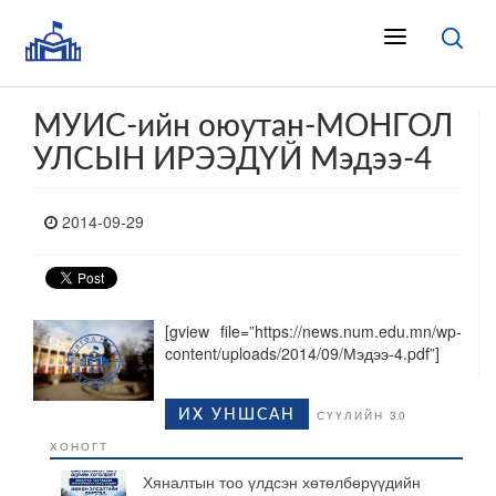
МУИС-ийн оюутан-МОНГОЛ
УЛСЫН ИРЭЭДҮЙ Мэдээ-4
2014-09-29
[gview file=”https://news.num.edu.mn/wp-
content/uploads/2014/09/Мэдээ-4.pdf”]
ИХ УНШСАН
СҮҮЛИЙН 30
ХОНОГТ
Хяналтын тоо үлдсэн хөтөлбөрүүдийн