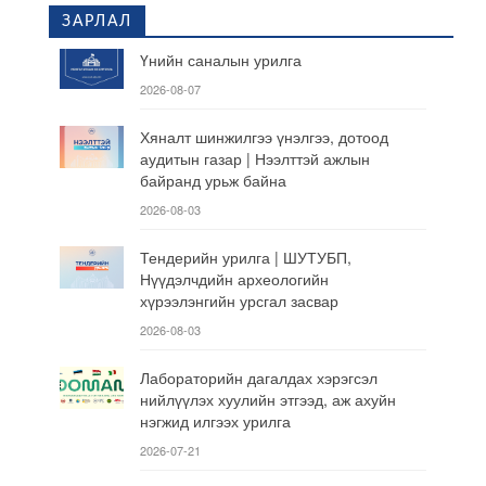
ЗАРЛАЛ
Үнийн саналын урилга
2026-08-07
Хяналт шинжилгээ үнэлгээ, дотоод
аудитын газар | Нээлттэй ажлын
байранд урьж байна
2026-08-03
Тендерийн урилга | ШУТУБП,
Нүүдэлчдийн археологийн
хүрээлэнгийн урсгал засвар
2026-08-03
Лабораторийн дагалдах хэрэгсэл
нийлүүлэх хуулийн этгээд, аж ахуйн
нэгжид илгээх урилга
2026-07-21