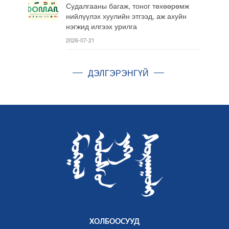
Судалгааны багаж, тоног төхөөрөмж
нийлүүлэх хуулийн этгээд, аж ахуйн
нэгжид илгээх урилга
2026-07-21
ДЭЛГЭРЭНГҮЙ
ХОЛБООСУУД