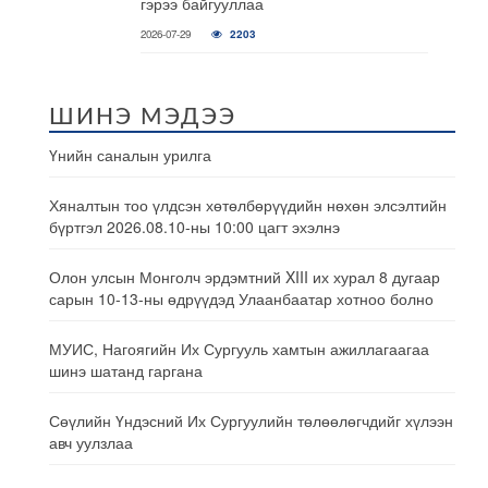
гэрээ байгууллаа
2026-07-29
2203
ШИНЭ МЭДЭЭ
Үнийн саналын урилга
Хяналтын тоо үлдсэн хөтөлбөрүүдийн нөхөн элсэлтийн
бүртгэл 2026.08.10-ны 10:00 цагт эхэлнэ
Олон улсын Монголч эрдэмтний XIII их хурал 8 дугаар
сарын 10-13-ны өдрүүдэд Улаанбаатар хотноо болно
МУИС, Нагоягийн Их Сургууль хамтын ажиллагаагаа
шинэ шатанд гаргана
Сөүлийн Үндэсний Их Сургуулийн төлөөлөгчдийг хүлээн
авч уулзлаа