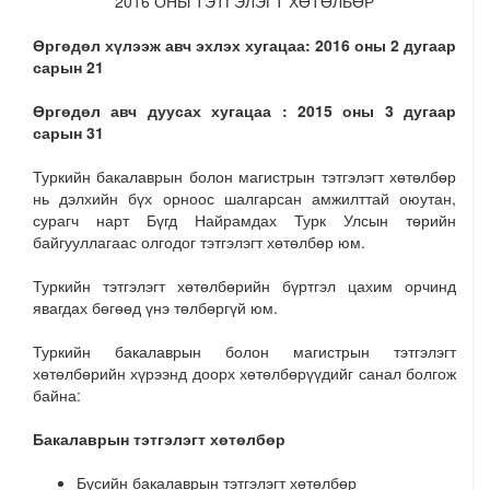
2016 ОНЫ ТЭТГЭЛЭГТ ХӨТӨЛБӨР
Ө
р
г
ө
д
ө
л
х
ү
лэ
э
ж
а
в
ч
э
х
л
э
х
х
у
г
а
ца
а
:
201
6
о
н
ы
2
д
у
г
аа
р
са
р
ы
н
21
Ө
р
г
ө
д
ө
л
а
в
ч
д
у
у
са
х
х
у
г
а
ц
а
а
:
2
01
5
о
н
ы
3
д
у
гаар
с
а
р
ы
н
31
Туркийн бакалаврын болон магистрын тэтгэлэгт хөтөлбөр
нь дэлхийн бүх орноос шалгарсан амжилттай оюутан,
сурагч нарт Бүгд Найрамдах Турк Улсын төрийн
байгууллагаас олгодог тэтгэлэгт хөтөлбөр юм.
Туркийн тэтгэлэгт хөтөлбөрийн бүртгэл цахим орчинд
явагдах бөгөөд үнэ төлбөргүй юм.
Туркийн бакалаврын болон магистрын тэтгэлэгт
хөтөлбөрийн хүрээнд доорх хөтөлбөрүүдийг санал болгож
байна:
Б
а
к
а
л
а
в
р
ы
н
т
э
т
г
э
лэ
г
т
х
ө
т
ө
лб
ө
р
Бүсийн бакалаврын тэтгэлэгт хөтөлбөр