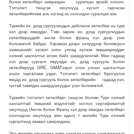
болон хөтөлбөрт хамрагдан суралцах эрхийг олгоно.
Тэтгэлэгт тэнцсэн оюутнууд хүсэлт гаргасан
хөтөлбөрийнхөө аль нэгэнд нь сонгогдон суралцах юм.
Туркийн их. дээд сургуулиудын дийлэнхи хөтөлбөр нь турк
хэл дээр явагддаг. Гэвч зарим их. дээд сургуулиудын
хөтөлбөрүүдийг англи болон франц хэл дээр үзэх
боломжтой байдаг. Хэрэвзээ дээрх хэлүүдээр боловсрол
эзэмшихийг хүсвэл олон улсад хүлээн зөвшөөрөгддөг
хэлний шалгалтыг өгсөн байх шаардлагатай. Мөн гадаад
хэл дээр сургалт явуулдаг их, дээд сургууль болон
хөтөлбөрүүд GRE, GMATзэрэг олон улсын шалгалтын
оноог харгалзаж үздэг. Тэтгэлэгт хөтөлбөрт бүртгүүлэх
явцад их, дээд сургууль болон хөтөлбөрийн гадаад хэл,
тусгай тавигдах шаардлагуудыг үзэх боломжтой.
Туркийн тэтгэлэгт хөтөлбөрт тэнцсэн боловч Турк хэлний
хангалттай төвшний мэдлэгтэйг нотлох сертификатгүй
оюутнууд (Англи болон Франц хэл дээр явагдах хөтөлбөрт
сонгогдсон оюутнууд мөн адил) 1 жилийн Турк хэлний
сургалтанд заавал хамрагдана.
Энэ жилийн элсэлтэнд хоёр удаагаа сонгон шалгаруулалт