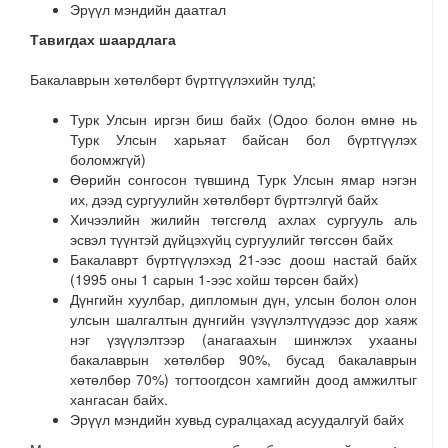
Эрүүл мэндийн даатгал
Т
ави
г
да
х
ш
а
а
р
дла
г
а
Бакалаврын хөтөлбөрт бүртгүүлэхийн тулд;
Турк Улсын иргэн биш байх (Одоо болон өмнө нь
Турк Улсын харьяат байсан бол бүртгүүлэх
боломжгүй)
Өөрийн сонгосон түвшинд Турк Улсын ямар нэгэн
их‚ дээд сургуулийн хөтөлбөрт бүртгэлгүй байх
Хичээлийн жилийн төгсгөлд ахлах сургууль аль
эсвэл түүнтэй дүйцэхүйц сургуулийг төгссөн байх
Бакалаврт бүртгүүлэхэд 21-ээс доош настай байх
(1995 оны 1 сарын 1-ээс хойш төрсөн байх)
Дүнгийн хуулбар, дипломын дүн, улсын болон олон
улсын шалгалтын дүнгийн үзүүлэлтүүдээс дор хаяж
нэг үзүүлэлтээр (анагаахын шинжлэх ухааны
бакалаврын хөтөлбөр 90%, бусад бакалаврын
хөтөлбөр 70%) тогтоогдсон хамгийн доод амжилтыг
хангасан байх.
Эрүүл мэндийн хувьд суралцахад асуудалгуй байх