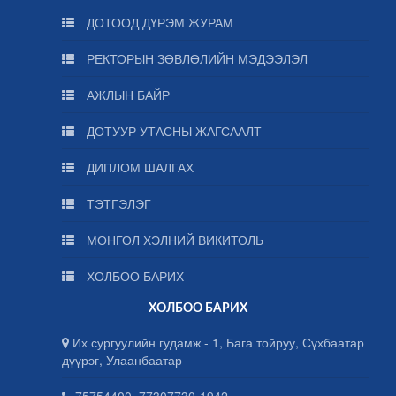
ДОТООД ДҮРЭМ ЖУРАМ
РЕКТОРЫН ЗӨВЛӨЛИЙН МЭДЭЭЛЭЛ
АЖЛЫН БАЙР
ДОТУУР УТАСНЫ ЖАГСААЛТ
ДИПЛОМ ШАЛГАХ
ТЭТГЭЛЭГ
МОНГОЛ ХЭЛНИЙ ВИКИТОЛЬ
ХОЛБОО БАРИХ
ХОЛБОО БАРИХ
Их сургуулийн гудамж - 1, Бага тойруу, Сүхбаатар
дүүрэг, Улаанбаатар
75754400, 77307730-1942