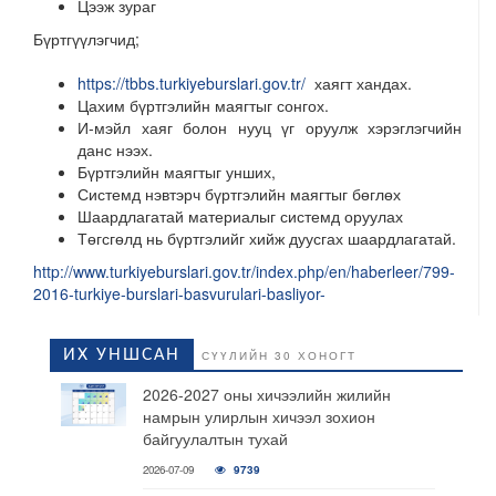
Цээж зураг
Бүртгүүлэгчид;
https://tbbs.turkiyeburslari.gov.tr/
хаягт хандах.
Цахим бүртгэлийн маягтыг сонгох.
И-мэйл хаяг болон нууц үг оруулж хэрэглэгчийн
данс нээх.
Бүртгэлийн маягтыг унших,
Системд нэвтэрч бүртгэлийн маягтыг бөглөх
Шаардлагатай материалыг системд оруулах
Төгсгөлд нь бүртгэлийг хийж дуусгах шаардлагатай.
http://www.turkiyeburslari.gov.tr/index.php/en/haberleer/799-
2016-turkiye-burslari-basvurulari-basliyor-
ИХ УНШСАН
СҮҮЛИЙН 30 ХОНОГТ
2026-2027 оны хичээлийн жилийн
намрын улирлын хичээл зохион
байгуулалтын тухай
2026-07-09
9739