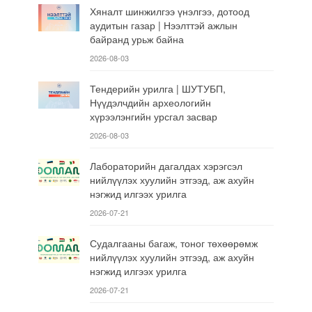
Хяналт шинжилгээ үнэлгээ, дотоод
аудитын газар | Нээлттэй ажлын
байранд урьж байна
2026-08-03
Тендерийн урилга | ШУТУБП,
Нүүдэлчдийн археологийн
хүрээлэнгийн урсгал засвар
2026-08-03
Лабораторийн дагалдах хэрэгсэл
нийлүүлэх хуулийн этгээд, аж ахуйн
нэгжид илгээх урилга
2026-07-21
Судалгааны багаж, тоног төхөөрөмж
нийлүүлэх хуулийн этгээд, аж ахуйн
нэгжид илгээх урилга
2026-07-21