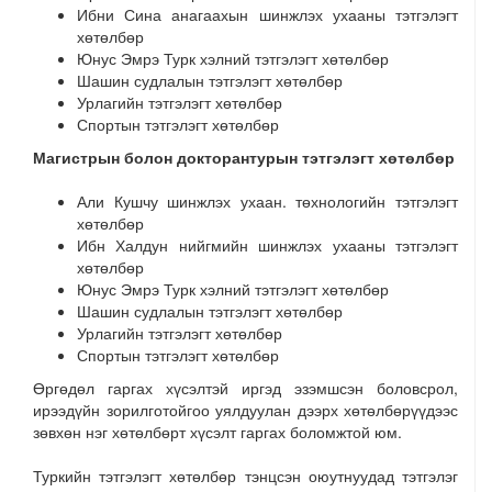
Ибни Сина анагаахын шинжлэх ухааны тэтгэлэгт
хөтөлбөр
Юнус Эмрэ Турк хэлний тэтгэлэгт хөтөлбөр
Шашин судлалын тэтгэлэгт хөтөлбөр
Урлагийн тэтгэлэгт хөтөлбөр
Спортын тэтгэлэгт хөтөлбөр
М
а
г
и
с
т
р
ы
н
б
о
л
о
н
до
к
т
о
ра
н
т
у
р
ы
н
т
э
т
г
э
лэ
г
т
х
ө
т
ө
лб
ө
р
Али Кушчу шинжлэх ухаан. төхнологийн тэтгэлэгт
хөтөлбөр
Ибн Халдун нийгмийн шинжлэх ухааны тэтгэлэгт
хөтөлбөр
Юнус Эмрэ Турк хэлний тэтгэлэгт хөтөлбөр
Шашин судлалын тэтгэлэгт хөтөлбөр
Урлагийн тэтгэлэгт хөтөлбөр
Спортын тэтгэлэгт хөтөлбөр
Өргөдөл гаргах хүсэлтэй иргэд эзэмшсэн боловсрол,
ирээдүйн зорилготойгоо уялдуулан дээрх хөтөлбөрүүдээс
зөвхөн нэг хөтөлбөрт хүсэлт гаргах боломжтой юм.
Туркийн тэтгэлэгт хөтөлбөр тэнцсэн оюутнуудад тэтгэлэг