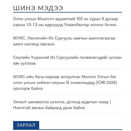
ШИНЭ МЭДЭЭ
Олон улсын Монголч эрдэмтний XIII их хурал 8 дугаар
сарын 10-13-ны өдрүүдэд Улаанбаатар хотноо болно
МУИС, Нагоягийн Их Сургууль хамтын ажиллагаагаа
шинэ шатанд гаргана
Сөүлийн Үндэсний Их Сургуулийн төлөөлөгчдийг хүлээн
авч уулзлаа
МУИС-ийн багш нараар ахлуулсан Монгол Улсын баг
олон улсын хиймэл оюуны III олимпиадад (IOAI 2026)
оролцож байна
Хяналт шинжилгээ үнэлгээ, дотоод аудитын газар |
Нээлттэй ажлын байранд урьж байна
ЗАРЛАЛ