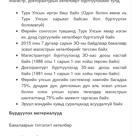
Магистр, докторантурын хөтөлбөрт бүртгүүлэхийн тулд:
Турк Улсын иргэн биш байх (Одоо болон өмнө нь
Турк Улсын харьяат байсан бол бүртгүүлэх
боломжгүй)
Өөрийн сонгосон түвшинд Турк Улсын ямар нэгэн
их‚ дээд сургуулийн хөтөлбөрт бүртгэлгүй байх
2015 оны 7 дугаар сарын ЗО-ны байдлаар бакалавр
эсвэл магистрын хөтөлбөрийг төгссөн байх
Магистрантурт бүртгүүлэхэд ЗО-аас доош настай
байх (1986 опы 1 сарын 1-ээс хойш төрсөн байх)
Докторантурт бүртгүүлэхэд 35-аас доош настай
байх (1981 оны 1 сарын 1-ээс хойш төрсөн байх)
Өөрийн улсын дүнгийн системээр хамгийн багадаа
75%, дундаж дүн‚ дипломын дүн аль эсвэл улсын
болон олон улсын хүчин төгөлдөр магистрын
шалгалтанд 75%-ийн амжилт гаргасан байх.
Эрүүл мэндийн хувьд суралцахад асуудалгүй байх
Б
ү
р
д
үү
л
э
х
м
а
т
е
р
и
а
л
у
у
д
Бакалаврын тэтгэлэгт хөтөлбөр