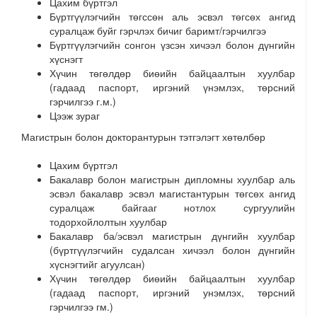
Цахим бүртгэл
Бүртгүүлэгчийн төгссөн аль эсвэл төгсөх ангид
суралцаж буйг гэрчлэх бичиг баримт/гэрчилгээ
Бүртгүүлэгчийн сонгон үзсэн хичээл болон дүнгийн
хүснэгт
Хүчин төгөлдөр биөийн байцаалтын хуулбар
(гадаад паспорт, иргэний үнэмлэх, төрсний
гэрчилгээ г.м.)
Цээж зураг
Магистрын болон докторантурын тэтгэлэгт хөтөлбөр
Цахим бүртгэл
Бакалавр болон магистрын дипломны хуулбар аль
эсвэл бакалавр эсвэл магистантурын төгсөх ангид
суралцаж байгааг нотлох сургуулийн
тодорхойлолтын хуулбар
Бакалавр ба/эсвэл магистрын дүнгийн хуулбар
(бүртгүүлэгчийн судалсан хичээл болон дүнгийн
хүснэгтийг агуулсан)
Хүчин төгөлдөр биөийн байцаалтын хуулбар
(гадаад паспорт, иргэний унэмлэх, төрсний
гэрчилгээ гм.)