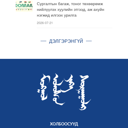
Сургалтын багаж, тоног төхөөрөмж
нийлүүлэх хуулийн этгээд, аж ахуйн
нэгжид илгээх урилга
2026-07-21
ДЭЛГЭРЭНГҮЙ
ХОЛБООСУУД