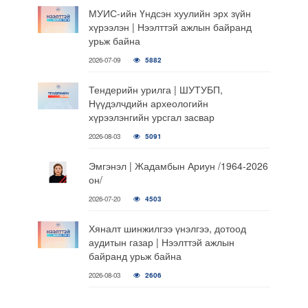
МУИС-ийн Үндсэн хуулийн эрх зүйн
хүрээлэн | Нээлттэй ажлын байранд
урьж байна
2026-07-09
5882
Тендерийн урилга | ШУТУБП,
Нүүдэлчдийн археологийн
хүрээлэнгийн урсгал засвар
2026-08-03
5091
Эмгэнэл | Жадамбын Ариун /1964-2026
он/
2026-07-20
4503
Хяналт шинжилгээ үнэлгээ, дотоод
аудитын газар | Нээлттэй ажлын
байранд урьж байна
2026-08-03
2606