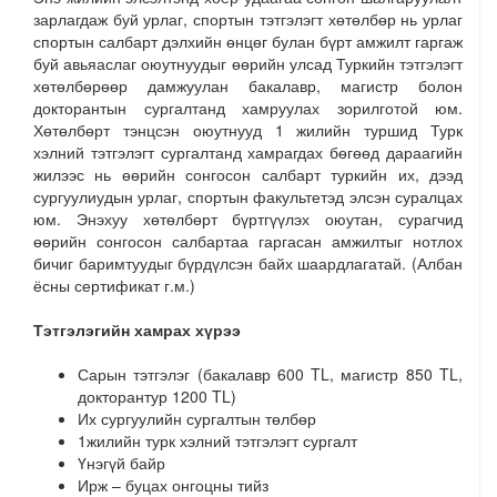
зарлагдаж буй урлаг, спортын тэтгэлэгт хөтөлбөр нь урлаг
спортын салбарт дэлхийн өнцөг булан бүрт амжилт гаргаж
буй авьяаслаг оюутнуудыг өөрийн улсад Туркийн тэтгэлэгт
хөтөлбөрөөр дамжуулан бакалавр, магистр болон
докторантын сургалтанд хамруулах зорилготой юм.
Хөтөлбөрт тэнцсэн оюутнууд 1 жилийн туршид Турк
хэлний тэтгэлэгт сургалтанд хамрагдах бөгөөд дараагийн
жилээс нь өөрийн сонгосон салбарт туркийн их, дээд
сургуулиудын урлаг, спортын факультетэд элсэн суралцах
юм. Энэхуу хөтөлбөрт бүртгүүлэх оюутан, сурагчид
өөрийн сонгосон салбартаа гаргасан амжилтыг нотлох
бичиг баримтуудыг бүрдүлсэн байх шаардлагатай. (Албан
ёсны сертификат г.м.)
Т
э
т
г
э
л
э
г
ий
н
х
а
м
р
а
х
х
ү
рэ
э
Сарын тэтгэлэг (бакалавр 600 TL, магистр 850 TL,
докторантур 1200 TL)
Их сургуулийн сургалтын төлбөр
1жилийн турк хэлний тэтгэлэгт сургалт
Үнэгүй байр
Ирж – буцах онгоцны тийз