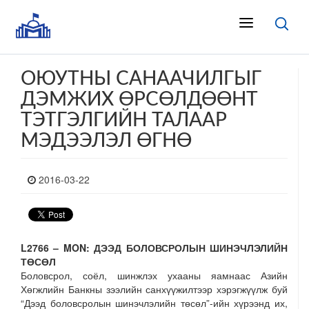
ОЮУТНЫ САНААЧИЛГЫГ
ДЭМЖИХ ӨРСӨЛДӨӨНТ
ТЭТГЭЛГИЙН ТАЛААР
МЭДЭЭЛЭЛ ӨГНӨ
2016-03-22
L2766 – MON:
ДЭЭД БОЛОВСРОЛЫН ШИНЭЧЛЭЛИЙН
ТӨСӨЛ
Боловсрол, соёл, шинжлэх ухааны яамнаас Азийн
Хөгжлийн Банкны зээлийн санхүүжилтээр хэрэгжүүлж буй
“Дээд боловсролын шинэчлэлийн төсөл”-ийн хүрээнд их,