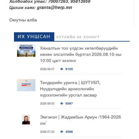
Холбогдох утас: 70007263
, 95813959
Цахим хаяг:
grants@herp.mn
Оюутны алба
ИХ УНШСАН
СҮҮЛИЙН 30 ХОНОГТ
Хяналтын тоо үлдсэн хөтөлбөрүүдийн
нөхөн элсэлтийн бүртгэл 2026.08.10-ны
10:00 цагт эхэлнэ
2026-08-07
9105
Тендерийн урилга | ШУТУБП,
Нүүдэлчдийн археологийн
хүрээлэнгийн урсгал засвар
2026-08-03
5097
Эмгэнэл | Жадамбын Ариун /1964-2026
он/
2026-07-20
4588