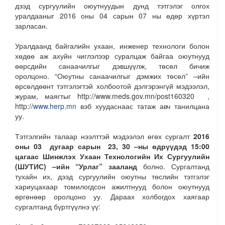
дээд сургуулийн оюутнуудын дунд тэтгэлэг олгох
уралдааныг 2016 оны 04 сарын 07 ны өдөр хүртэл
зарласан.
Уралдаанд байгалийн ухаан, инженер технологи болон
хөдөө аж ахуйн чиглэлээр суралцаж байгаа оюутнууд
өөрсдийн санаачилгыг дэвшүүлж, төсөл бичиж
оролцоно. “Оюутны санаачилгыг дэмжих төсөл” –ийн
өрсөлдөөнт тэтгэлэгтэй холбоотой дэлгэрэнгүй мэдээлэл,
журам, маягтыг http://www.meds.gov.mn/post160320 ,
http://
www.herp.mn
вэб хуудаснаас татаж авч танилцана
уу.
Тэтгэлгийн талаар нээлттэй мэдээлэл өгөх сургалт
2016
оны 03 дугаар сарын 23, 30 –ны өдрүүдэд 15:00
цагаас Шинжлэх Ухаан Технологийн Их Сургуулийн
(
ШУТИС
)
–ийн “Урлаг” зааланд
болно. Сургалтанд
тухайн их, дээд сургуулийн оюутны төслийн тэтгэлэг
хариуцахаар томилогдсон ажилтнууд болон оюутнууд
өргөнөөр оролцоно уу. Дараах холбогдох хаягаар
сургалтанд бүртгүүлнэ үү: