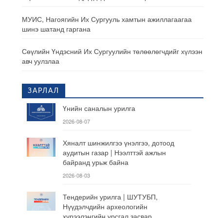
МУИС, Нагоягийн Их Сургууль хамтын ажиллагаагаа
шинэ шатанд гаргана
Сөүлийн Үндэсний Их Сургуулийн төлөөлөгчдийг хүлээн
авч уулзлаа
ЗАРЛАЛ
Үнийн саналын урилга
2026-08-07
Хяналт шинжилгээ үнэлгээ, дотоод
аудитын газар | Нээлттэй ажлын
байранд урьж байна
2026-08-03
Тендерийн урилга | ШУТУБП,
Нүүдэлчдийн археологийн
хүрээлэнгийн урсгал засвар