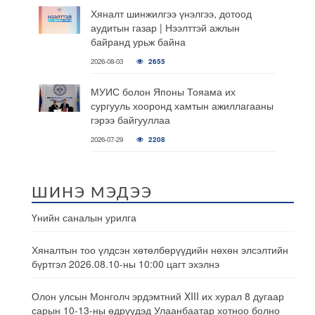
Хяналт шинжилгээ үнэлгээ, дотоод
аудитын газар | Нээлттэй ажлын
байранд урьж байна
2026-08-03
2655
МУИС болон Японы Тояама их
сургууль хооронд хамтын ажиллагааны
гэрээ байгууллаа
2026-07-29
2208
ШИНЭ МЭДЭЭ
Үнийн саналын урилга
Хяналтын тоо үлдсэн хөтөлбөрүүдийн нөхөн элсэлтийн
бүртгэл 2026.08.10-ны 10:00 цагт эхэлнэ
Олон улсын Монголч эрдэмтний XIII их хурал 8 дугаар
сарын 10-13-ны өдрүүдэд Улаанбаатар хотноо болно