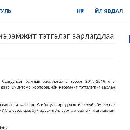
УУЛЬ
НҮҮР
ҮЙЛ ЯВДАЛ
эрэмжит тэтгэлэг зарлагдлаа
байгуулсан хамтын ажиллагааны гэрээг 2015-2016 оны
 дээр Сүмитомо корпорацийн нэрэмжит тэтгэлэгийг зарлаж
мжит тэтгэлэг нь Азийн улс орнуудын ирээдүйг бүтээлцэх
ИС-д суралцаж буй идэвхитэй, сурлага сайтай, манлайлагч
байх