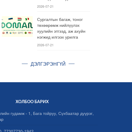
2026-07-21
Сургалтын багаж, тоног
төхөөрөмж нийлүүлэх
хуулийн этгээд, аж ахуйн
нэгжид илгээх урилга
2026-07-21
ДЭЛГЭРЭНГҮЙ
ХОЛБОО БАРИХ
лийн гудамж - 1, Бага тойруу, Сүхбаатар дүүрэг,
ар
, 77307730-1942