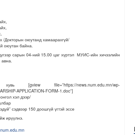
айх,
айх,
,
х /Докторын оюутанд хамаарахгүй/
й оюутан байна.
 дүгээр сарын 04-ний 15.00 цаг хүртэл МУИС-ийн хичээлийн
 авна.
ь [gview file=”https://news.num.edu.mn/wp-
LARSHIP-APPLICATION-FORM-1.doc”]
онгол хэл дээр/
уулбар
дүй” сэдвээр 150 доошгүй үгтэй эссе
йж ирүүлнэ.
@num.edu.mn