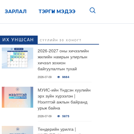
ЗАРЛАЛ
ТЭРГҮҮН МЭДЭЭ
ИХ УНШСАН
СҮҮЛИЙН 30 ХОНОГТ
2026-2027 оны хичээлийн
жилийн намрын улирлын
хичээл зохион
байгуулалтын тухай
2026-07-09
9664
МУИС-ийн Үндсэн хуулийн
эрх зүйн хүрээлэн |
Нээлттэй ажлын байранд
урьж байна
2026-07-09
5875
Тендерийн урилга |