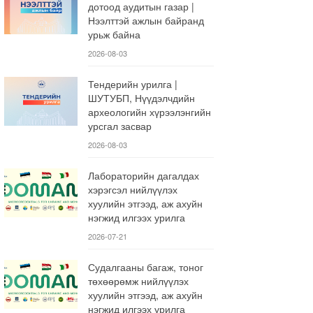
дотоод аудитын газар |
Нээлттэй ажлын байранд
урьж байна
2026-08-03
Тендерийн урилга |
ШУТУБП, Нүүдэлчдийн
археологийн хүрээлэнгийн
урсгал засвар
2026-08-03
Лабораторийн дагалдах
хэрэгсэл нийлүүлэх
хуулийн этгээд, аж ахуйн
нэгжид илгээх урилга
2026-07-21
Судалгааны багаж, тоног
төхөөрөмж нийлүүлэх
хуулийн этгээд, аж ахуйн
нэгжид илгээх урилга