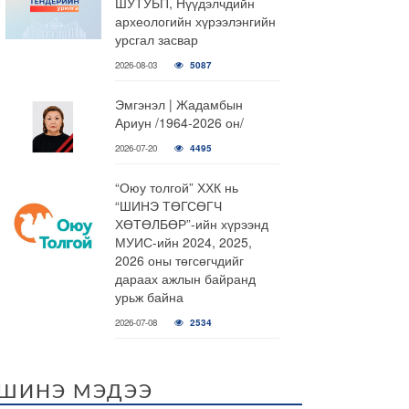
ШУТУБП, Нүүдэлчдийн
археологийн хүрээлэнгийн
урсгал засвар
2026-08-03
5087
Эмгэнэл | Жадамбын
Ариун /1964-2026 он/
2026-07-20
4495
“Оюу толгой” ХХК нь
“ШИНЭ ТӨГСӨГЧ
ХӨТӨЛБӨР”-ийн хүрээнд
МУИС-ийн 2024, 2025,
2026 оны төгсөгчдийг
дараах ажлын байранд
урьж байна
2026-07-08
2534
ШИНЭ МЭДЭЭ