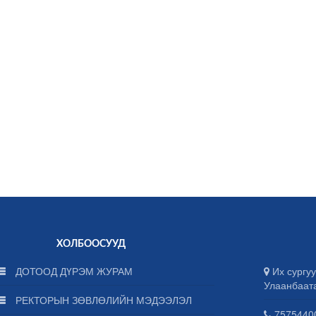
ХОЛБООСУУД
ДОТООД ДҮРЭМ ЖУРАМ
Их сургуу
Улаанбаат
РЕКТОРЫН ЗӨВЛӨЛИЙН МЭДЭЭЛЭЛ
75754400