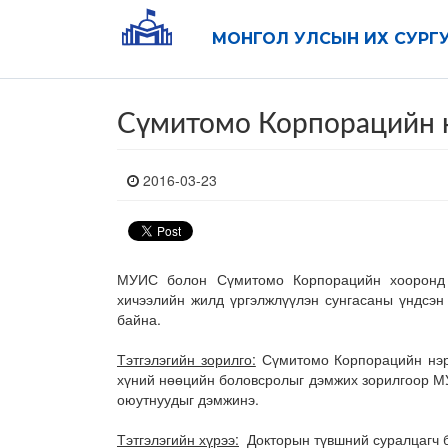
МОНГОЛ УЛСЫН ИХ СУРГ
Сүмитомо Корпорацийн н
2016-03-23
МУИС болон Сүмитомо Корпорацийн хооронд 
хичээлийн жилд үргэлжлүүлэн сунгасаны үндсэн
байна.
Тэтгэлэгийн зорилго:
Сүмитомо Корпорацийн нэрэ
хүний нөөцийн боловсролыг дэмжих зорилгоор МУ
оюутнуудыг дэмжинэ.
Тэтгэлэгийн хүрээ:
Докторын түвшний суралцагч 