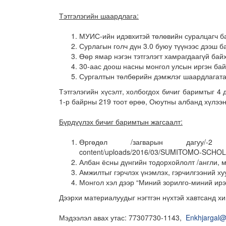
Тэтгэлэгийн шаардлага:
МУИС-ийн идэвхитэй төлөвийн суралцагч б
Сурлагын голч дүн 3.0 буюу түүнээс дээш б
Өөр ямар нэгэн тэтгэлэгт хамрагдаагүй байх
30-аас доош насны монгол улсын иргэн бай
Сургалтын төлбөрийн дэмжлэг шаардлагата
Тэтгэлэгийн хүсэлт, холбогдох бичиг баримтыг 4
1-р байрны 219 тоот өрөө, Оюутны албанд хүлээн
Бүрдүүлэх бичиг баримтын жагсаалт:
Өргөдөл /загварын дагуу/-2 хув
content/uploads/2016/03/SUMITOMO-SCHO
Албан ёсны дүнгийн тодорхойлолт /англи, м
Амжилтыг гэрчлэх үнэмлэх, гэрчилгээний х
Монгол хэл дээр “Миний зорилго-миний ирээ
Дээрхи материалуудыг нэгтгэн нүхтэй хавтсанд хи
Мэдээлэл авах утас: 77307730-1143,
Enkhjargal