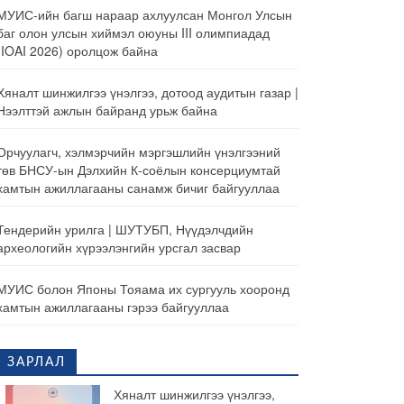
МУИС-ийн багш нараар ахлуулсан Монгол Улсын
баг олон улсын хиймэл оюуны III олимпиадад
(IOAI 2026) оролцож байна
Хяналт шинжилгээ үнэлгээ, дотоод аудитын газар |
Нээлттэй ажлын байранд урьж байна
Орчуулагч, хэлмэрчийн мэргэшлийн үнэлгээний
төв БНСУ-ын Дэлхийн К-соёлын консерциумтай
хамтын ажиллагааны санамж бичиг байгууллаа
Тендерийн урилга | ШУТУБП, Нүүдэлчдийн
археологийн хүрээлэнгийн урсгал засвар
МУИС болон Японы Тояама их сургууль хооронд
хамтын ажиллагааны гэрээ байгууллаа
ЗАРЛАЛ
Хяналт шинжилгээ үнэлгээ,