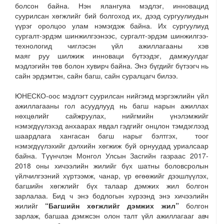
болсон байна. Нэн ялангуяа мэдлэг, инновацид
суурилсан хөгжлийг бий болгоход их, дээд сургуулиудын
үүрэг оролцоо улам нэмэгдэж байна. Их сургуулиуд
сургалт-эрдэм шинжилгээнээс, сургалт-эрдэм шинжилгээ-
технологид чиглэсэн үйл ажиллагааны хэв
маяг руу шилжиж инноваци бүтээдэг, дамжуулдаг
мэдлэгийн төв болон хувирч байна. Энэ бүгдийг бүтээгч нь
сайн эрдэмтэн, сайн багш, сайн суралцагч билээ.
ЮНЕСКО-оос мэдлэгт суурилсан нийгэмд мэргэжлийн үйл
ажиллагааны гол асуудлууд нь багш нарын ажиллах
нөхцөлийг сайжруулах, нийгмийн үнэлэмжийг
нэмэгдүүлэхэд анхаарах явдал гэдгийг онцлон тэмдэглээд
шаардлага хангасан багш нарыг бэлтгэх, тоог
нэмэгдүүлэхийг дэлхийн хөгжиж буй орнуудад уриалсаар
байна. Түүнчлэн Монгол Улсын Засгийн газраас 2017-
2018 оны хичээлийн жилийг бүх шатны боловсролын
үйлчилгээний хүртээмж, чанар, үр өгөөжийг дээшлүүлэх,
багшийн хөгжлийг бүх талаар дэмжих жил болгон
зарлалаа. Бид ч энэ бодлогын хүрээнд энэ хичээлийн
жилийг
“Багшийн хөгжлийг дэмжих жил”
болгон
зарлаж, багшаа дэмжсэн олон талт үйл ажиллагааг авч