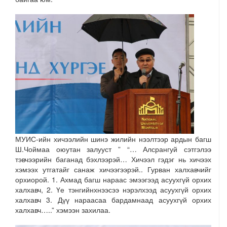
МУИС-ийн хичээлийн шинэ жилийн нээлтээр ардын багш
Ш.Чоймаа оюутан залууст ” “… Алсрангуй сэтгэлээ
тэвчээрийн баганад бэхлээрэй… Хичээл гэдэг нь хичээх
хэмээх утгатайг санаж хичээгээрэй.. Гурван халхавчийг
орхиорой. 1. Ахмад багш нараас эмээгээд асуухгүй орхих
халхавч, 2. Үе тэнгийнхнээсээ нэрэлхээд асуухгүй орхих
халхавч 3. Дүү нараасаа бардамнаад асуухгүй орхих
халхавч…..” хэмээн захилаа.