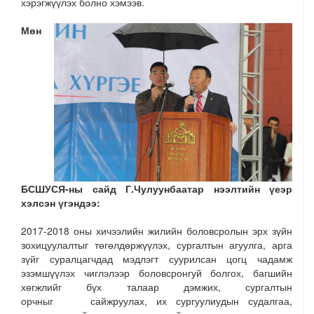
хэрэгжүүлэх болно хэмээв.
Мөн
БСШУСЯ-ны сайд Г.Чулуунбаатар нээлтийн үеэр
хэлсэн үгэндээ:
2017-2018 оны хичээлийн жилийн боловсролын эрх зүйн
зохицуулалтыг төгөлдөржүүлэх, сургалтын агуулга, арга
зүйг суралцагчдад мэдлэгт суурилсан цогц чадамж
эзэмшүүлэх чиглэлээр боловсронгуй болгох, багшийн
хөгжлийг бүх талаар дэмжих, сургалтын
орчныг сайжруулах, их сургуулиудын судалгаа,