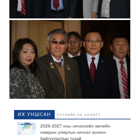
ИХ УНШСАН
СҮҮЛИЙН 30 ХОНОГТ
2026-2027 оны хичээлийн жилийн
намрын улирлын хичээл зохион
байгуулалтын тухай