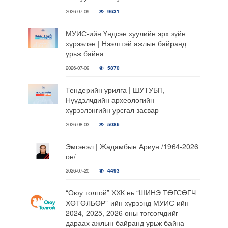
2026-07-09
9631
МУИС-ийн Үндсэн хуулийн эрх зүйн
хүрээлэн | Нээлттэй ажлын байранд
урьж байна
2026-07-09
5870
Тендерийн урилга | ШУТУБП,
Нүүдэлчдийн археологийн
хүрээлэнгийн урсгал засвар
2026-08-03
5086
Эмгэнэл | Жадамбын Ариун /1964-2026
он/
2026-07-20
4493
“Оюу толгой” ХХК нь “ШИНЭ ТӨГСӨГЧ
ХӨТӨЛБӨР”-ийн хүрээнд МУИС-ийн
2024, 2025, 2026 оны төгсөгчдийг
дараах ажлын байранд урьж байна