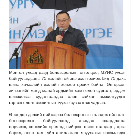
Монгол улсад дээд боловсролын тогтолцоо, МУИС үүсэн
байгуулагдсаны 75 жилийн ой энэ жил тохиож бид 75 дахь
шинэ хичээлийн жилийн хонхоо цохиж байна. Өнгөрсөн
хичээлийн жилд манай эрдмийн хамт олон сургалт, эрдэм
шинжилгээ, судалгаандаа олон сайхан амжилтуудыг
гаргаж ололт амжилтын түүхээ зузаатгаж чадлаа.
Өнөөдөр дэлхий нийтээрээ боловсролын талаарх ойлголт,
боловсролын байгууллагад тавигдах шаардлагаа
өөрчилж, хөгжлийн эрэлтэд нийцсэн шинэ стандарт, арга
барил, олон талт үйл ажиллагааг явуулахыг эрхэмлэдэг