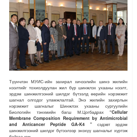
Түүнчлэн МУИС-ийн захирал хичээлийн шинэ жилийн
нээлтийг тохиолдуулан жил бүр шинжлэх ухааны нээлт,
эрдэм шинжилгээний шилдэг бүтээлд өөрийн нэрэмжит
шагнал олгодог уламжлалтай. Энэ жилийн захирлын
нэрэмжит шагналыг Шинжлэх ухааны сургуулийн
Биологийн тэнхмийн багш М.Цогбадрах
“Cellular
Membrane Composition Requirement by Antimicrobial
and Anticancer Peptide GA-K4 ”
сэдэвт эрдэм
шинжилгээний шилдэг бүтээлээр энэхүү шагналыг хүртэж
байгаа юм.