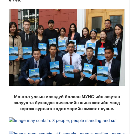
Монгол улсын ирээдүй болсон МУИС-ийн оюутан
залуус та бүхэндээ хичээлийн шинэ жилийн мэнд
хүргэж сурлага хөдөлмөрийн амжилт хүсье.