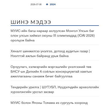
2026-07-08
2524
ШИНЭ МЭДЭЭ
МУИС-ийн багш нараар ахлуулсан Монгол Улсын баг
олон улсын хиймэл оюуны III олимпиадад (IOAI 2026)
оролцож байна
Хяналт шинжилгээ үнэлгээ, дотоод аудитын газар |
Нээлттэй ажлын байранд урьж байна
Орчуулагч, хэлмэрчийн мэргэшлийн үнэлгээний төв
БНСУ-ын Дэлхийн К-соёлын консерциумтай хамтын
ажиллагааны санамж бичиг байгууллаа
Тендерийн урилга | ШУТУБП, Нүүдэлчдийн археологийн
хүрээлэнгийн урсгал засвар
МУИС болон Японы Тояама их сургууль хооронд