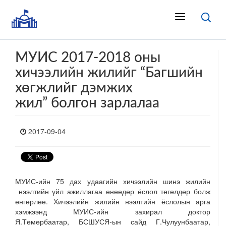
МУИС 2017-2018 оны
хичээлийн жилийг “Багшийн
хөгжлийг дэмжих
жил” болгон зарлалаа
2017-09-04
МУИС-ийн 75 дах удаагийн хичээлийн шинэ жилийн
нээлтийн үйл ажиллагаа өнөөдөр ёслол төгөлдөр болж
өнгөрлөө. Хичээлийн жилийн нээлтийн ёслолын арга
хэмжээнд МУИС-ийн захирал доктор
Я.Төмөрбаатар, БСШУСЯ-ын сайд Г.Чулуунбаатар,