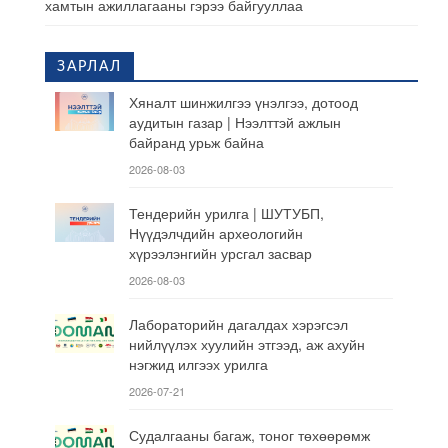
хамтын ажиллагааны гэрээ байгууллаа
ЗАРЛАЛ
Хяналт шинжилгээ үнэлгээ, дотоод
аудитын газар | Нээлттэй ажлын
байранд урьж байна
2026-08-03
Тендерийн урилга | ШУТУБП,
Нүүдэлчдийн археологийн
хүрээлэнгийн урсгал засвар
2026-08-03
Лабораторийн дагалдах хэрэгсэл
нийлүүлэх хуулийн этгээд, аж ахуйн
нэгжид илгээх урилга
2026-07-21
Судалгааны багаж, тоног төхөөрөмж