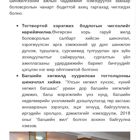
шинжилгээний ажлын чадамжийг нэмэгдүүлэх замаар
боловсролын чанарт бодиттой ахиц гаргахад чиглэгдэх
болно.
Тогтвортой хэрэгжих бодлогын чиглэлийг
нарийвчилна.
Өнгөрсөн хорь гаруй жилд
боловсролын салбарт хийсэн шинэчлэл,
хэрэгжүүлсэн арга хэмжээний үр дүнг шинжлэн
дүгнэж, туршлага, сургамжид тулгуурлан эрх зүйн
зохицуулалтыг сайжруулах, сургалтын үйл
ажиллагааны удирдамжийн баримт бичгүүдийг
цэгцлэн нэг мөр ойлгомжтой болгоно
Багшийн хөгжилд суурилсан тогтолцооны
шинэчлэл хийнэ
. “Улсын хөгжил хүнээс, хүний
хөгжил багшаас” уриан дор багшийн хөгжлийг
дэмжих, багш мэрэгжлийн үнэ хүнд, багшийн
хөдөлмөрийн үнэлэмжийг дээшлүүлэхэд төр засгаас
анхаарахын зэрэгцээ, эцэг эхчүүд, байгууллага,
иргэдийн оролцоо, дэмжлэгийг нэмэгдүүлж, 2018
оныг “багшийн жил” болгон зохион байгуулна
хэмээв.