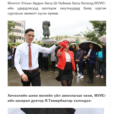
Монгол Улсын Ардын багш Ш.Чоймаа багш болоод МУИС-
ийн удирдлагууд оролцож оюутнуудад баяр хүргэж
сурлагын амжилт хүсэн ерөөв.
Хичээлийн шинэ жилийн үйл ажиллагааг нээж, МУИС-
ийн захирал доктор Я.Төмөрбаатар хэлэхдээ: