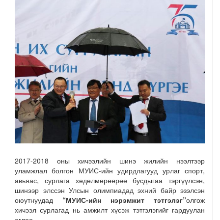
2017-2018 оны хичээлийн шинэ жилийн нээлтээр
уламжлал болгон МУИС-ийн удирдлагууд урлаг спорт,
авьяас, сурлага хөдөлмөрөөрөө бусдыгаа тэргүүлсэн,
шинээр элссэн Улсын олимпиадад эхний байр эзэлсэн
оюутнуудад
“МУИС-ийн нэрэмжит тэтгэлэг”
олгож
хичээл сурлагад нь амжилт хүсэж тэтгэлэгийг гардуулан
өглөө.