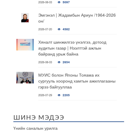
2026-08-03
5097
Эмгэнэл | Жадамбын Ариун /1964-2026
он/
2026-07-20
4582
Хяналт шинжилгээ үнэлгээ, дотоод
аудитын газар | Нээлттэй ажлын
байранд урьж байна
2026-08-03
2654
МУИС болон Японы Тояама их
сургууль хооронд хамтын ажиллагааны
гэрээ байгууллаа
2026-07-29
2205
ШИНЭ МЭДЭЭ
Үнийн саналын урилга