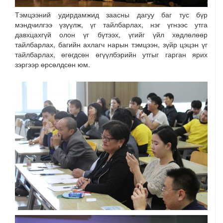
Тэмцээний удирдамжид заасны дагуу баг тус бүр
мэндчилгээ үзүүлж, үг тайлбарлах, нэг үгнээс утга
давхцахгүй олон үг бүтээх, үгийг үйл хөдлөлөөр
тайлбарлах, багийн ахлагч нарын тэмцээн, зүйр цэцэн үг
тайлбарлах, өгөгдсөн өгүүлбэрийн утгыг гарган ярих
зэргээр өрсөлдсөн юм.