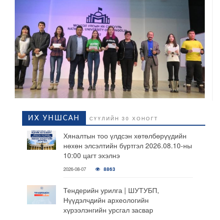
ИХ УНШСАН
СҮҮЛИЙН 30 ХОНОГТ
Хяналтын тоо үлдсэн хөтөлбөрүүдийн
нөхөн элсэлтийн бүртгэл 2026.08.10-ны
10:00 цагт эхэлнэ
2026-08-07
8863
Тендерийн урилга | ШУТУБП,
Нүүдэлчдийн археологийн
хүрээлэнгийн урсгал засвар