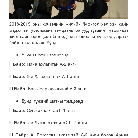
2018-2019 оны хичээлийн жилийн “Монгол хэл хэн сайн
мэдэх вэ” уралдаант тэмцээнд багууд түвшин түвшиндээ
жигд сайн оролцсон бөгөөд нийт онооны дүнгээр дараах
байрт шалгарлаа. Үүнд:
Анхан шатны тэмцээнд
I Байр:
Нина ахлагчтай А-2 анги
II Байр:
Жи Хэ ахлагчтай А-1 анги
III Байр:
Бао Леер ахлагчтай А-3 анги
Дунд, гүнзгий шатны тэмцээнд
I Байр:
Сүеэ ахлагчтай Г-1 анги
II Байр:
Ли Линке ахлагчтай Г- 2 анги
III Байр:
А. Покосова ахлагчтай Д-2 анги болон Арияа