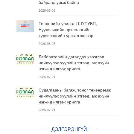
байранд урьж байна
2026-08-03
Тендерийн урилга | ШУТУБП,
Нүүдэлчдийн археологийн
хүрээлэнгийн урсгал засвар
2026-08-03
Лабораторийн дагалдах хэрэгсэл
нийлүүлэх хуулийн этгээд, аж ахуйн
нэгжид илгээх урилга
2026-07-21
Судалгааны багаж, тоног төхөөрөмж
нийлүүлэх хуулийн этгээд, аж ахуйн
нэгжид илгээх урилга
2026-07-21
ДЭЛГЭРЭНГҮЙ