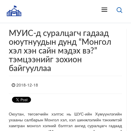
МУИС-д суралцагч гадаад
оюутнуудын дунд “Монгол
хэл хэн сайн мэдэх вэ?”
тэмцээнийг зохион
байгууллаа
2018-12-18
Оюутан, төгсөгчийн хэлтэс нь ШУС-ийн Хүмүүнлэгийн
ухааны салбарын Монгол хэл, хэл шинжлэлийн тэнхимтэй
хамтран монгол хэлний бэлтгэл ангид суралцагч гадаад