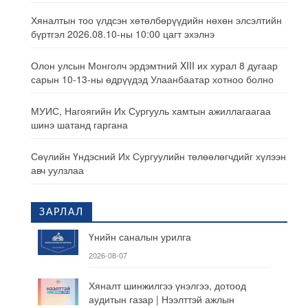
Хяналтын тоо үлдсэн хөтөлбөрүүдийн нөхөн элсэлтийн
бүртгэл 2026.08.10-ны 10:00 цагт эхэлнэ
Олон улсын Монголч эрдэмтний XIII их хурал 8 дугаар
сарын 10-13-ны өдрүүдэд Улаанбаатар хотноо болно
МУИС, Нагоягийн Их Сургууль хамтын ажиллагаагаа
шинэ шатанд гаргана
Сөүлийн Үндэсний Их Сургуулийн төлөөлөгчдийг хүлээн
авч уулзлаа
ЗАРЛАЛ
Үнийн саналын урилга
2026-08-07
Хяналт шинжилгээ үнэлгээ, дотоод
аудитын газар | Нээлттэй ажлын