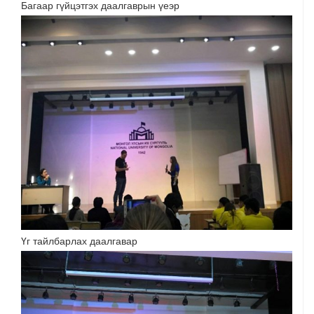
Багаар гүйцэтгэх даалгаврын үеэр
Үг тайлбарлах даалгавар