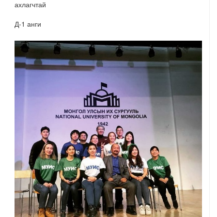
ахлагчтай
Д-1 анги