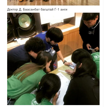
Доктор Д. Баасанбат багштай Г-1 анги