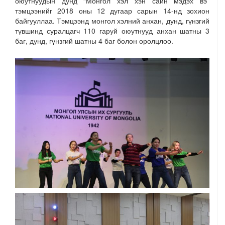
оюутнуудын дунд “Монгол хэл хэн сайн мэдэх вэ”
тэмцээнийг 2018 оны 12 дугаар сарын 14-нд зохион
байгууллаа. Тэмцээнд монгол хэлний анхан, дунд, гүнзгий
түвшинд суралцагч 110 гаруй оюутнууд анхан шатны 3
баг, дунд, гүнзгий шатны 4 баг болон оролцлоо.