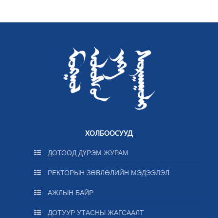
ХОЛБООСУУД
ДОТООД ДҮРЭМ ЖУРАМ
РЕКТОРЫН ЗӨВЛӨЛИЙН МЭДЭЭЛЭЛ
АЖЛЫН БАЙР
ДОТУУР УТАСНЫ ЖАГСААЛТ