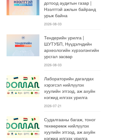
дотоод аудитын газар |
Нээлттэй ажлын байранд
урьж байна
2026-08-03
Тендерийн урилга |
ШУТУБП, Нүүдэлчдийн
археологийн хүрээлэнгийн
урсгал засвар
2026-08-03
Лабораторийн дагалдах
хэрэгсэл нийлүүлэх
хуулийн этгээд, аж ахуйн
нэгжид илгээх урилга
2026-07-21
Судалгааны багаж, тоног
төхөөрөмж нийлүүлэх
хуулийн этгээд, аж ахуйн
нэгжид илгээх урилга