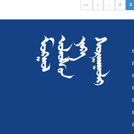
««
«
...
2
3