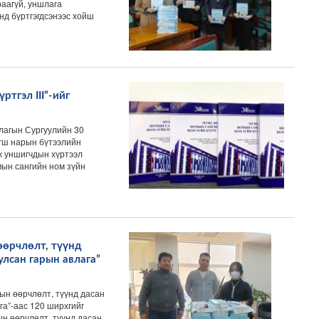
раагүй, уншлага
нд бүртгэгдсэнээс хойш
тгэл III”-ийг
агын Сургуулийн 30
агш нарын бүтээлийн
ж уншигчдын хүртээл
ын сангийн ном зүйн
өөрчлөлт, түүнд
улсан гарын авлага”
ын өөрчлөлт, түүнд дасан
га”-аас 120 ширхгийг
ын өөрчлөлт, түүнд дасан