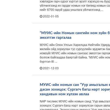
хэвлэгдэн гарч одоог хүртэл эрэлт хэрэгцээ нь буу
үйлчилгээнд их гардаг номын нэг бөгөөд номын са
нийт 6700 гаруй удаа уншлага үйлчилгээнд ...
2022-01-05
“МУИС-ийн Номын сангийн ном зүйн бүр
эмхэтгэн гаргалаа
МУИС-ийн Олон Улсын Харилцаа Нийтийн Удирдл
жилийн ойд зориулан тус сургуулийн эрдэмтэн б
номзүйг МУИС-ийн номын сангаас эмхэтгэн гарга
болгож байгаадаа баяртай байна. “МУИС-ийн ном
бүртгэл-III: ...
2021-12-03
МУИС-ийн номын сан “Уур амьсгалын 
дасан зохицох: Сургагч багш нарт зори
хандивын ном хүлээн авлаа
NAP төслөөс МУИС-ийн номын санд “Уур амьсгал
зохицох: Сургагч багш нарт зориулсан гарын авла
хандивлалаа. Энэхүү гарын авлагыг “Уур амьсгал