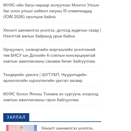
МУИС-ийн багш нараар ахлуулсан Монгол Улсын
баг олон улсын хиймэл оюуны III олимпиадад
(IOAI 2026) оролцож байна
Хяналт шинжилгээ үнэлгээ, дотоод аудитын газар |
Нээлттэй ажлын байранд урьж байна
Орчуулагч, хэлмэрчийн мэргэшлийн үнэлгээний
төв БНСУ-ын Дэлхийн К-соёлын консерциумтай
хамтын ажиллагааны санамж бичиг байгууллаа
Тендерийн урилга | ШУТУБП, Нүүдэлчдийн
археологийн хүрээлэнгийн урсгал засвар
МУИС болон Японы Тояама их сургууль хооронд
хамтын ажиллагааны гэрээ байгууллаа
ЗАРЛАЛ
Хяналт шинжилгээ үнэлгээ,