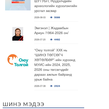
ШУТУБП, Нүүдэлчдийн
археологийн хүрээлэнгийн
урсгал засвар
2026-08-03
5086
Эмгэнэл | Жадамбын
Ариун /1964-2026 он/
2026-07-20
4492
“Оюу толгой” ХХК нь
“ШИНЭ ТӨГСӨГЧ
ХӨТӨЛБӨР”-ийн хүрээнд
МУИС-ийн 2024, 2025,
2026 оны төгсөгчдийг
дараах ажлын байранд
урьж байна
2026-07-08
2524
ШИНЭ МЭДЭЭ