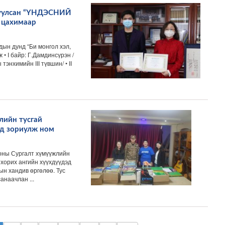
гуулсан “ҮНДЭСНИЙ
 цахимаар
ын дунд “Би монгол хэл,
 • I байр: Г.Дамдинсүрэн /
нхимийн III түвшин/ • II
ийн тусгай
эд зориулж ном
оны Сургалт хүмүүжлийн
 хорих ангийн хүүхдүүдэд
ын хандив өргөлөө. Тус
анаачлан ...