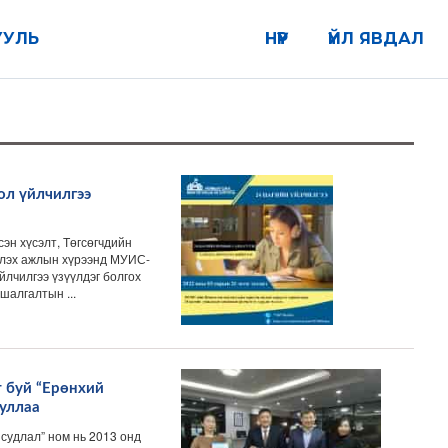
УУЛЬ
НҮҮР
ҮЙЛ ЯВДАЛ
ол үйлчилгээ
эн хүсэлт, Төгсөгчдийн
глэх ажлын хүрээнд МУИС-
йлчилгээ үзүүлдэг болгох
алгалтын ...
 буй “Ерөнхий
ууллаа
 судлал” ном нь 2013 онд