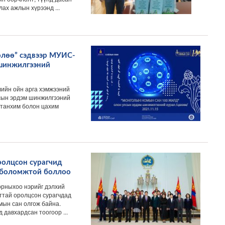
ах ажлын хүрээнд ...
өлөө” сэдвээр МУИС-
 шинжилгээний
лийн ойн арга хэмжээний
лсын эрдэм шинжилгээний
т танхим болон цахим
олцсон сурагчид
 боломжтой боллоо
орныхоо нэрийг дэлхий
ттай оролцсон сурагчдад
ын сан олгож байна.
давхардсан тоогоор ...