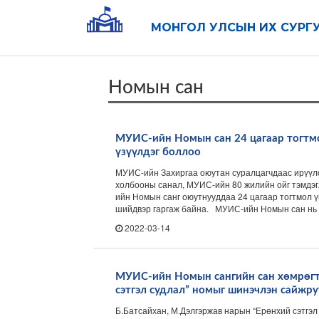
МОНГОЛ УЛСЫН ИХ СУРГ
Номын сан
МУИС-ийн Номын сан 24 цагаар тогтм
үзүүлдэг боллоо
МУИС-ийн Захиргаа оюутан суралцагчдаас ирүүлс
холбооны санал, МУИС-ийн 80 жилийн ойг тэмдэ
ийн Номын санг оюутнууддаа 24 цагаар тогтмол ү
шийдвэр гаргаж байна. МУИС-ийн Номын сан нь ш
2022-03-14
МУИС-ийн Номын сангийн сан хөмрөгт
сэтгэл судлал” номыг шинэчлэн сайжр
Б.Батсайхан, М.Дэлгэржав нарын “Ерөнхий сэтгэл