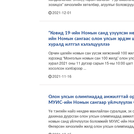
зохицох” хичээлийн хөтөлбөр, агуулгыг боловсруул
2021-12-01
“Ковид 19-ийн Номын санд үзүүлсэн н
ийн Номын сангаас олон улсын эрдэм
хуралд илтгэл хэлэлцүүллээ
Орчин цагийн номын сан үүсэж хөгжсөний 100 жи
хүрээнд “Монголын номын сан 100 жилд” олон у
хурал 2021 оны 11 дүгээр сарын 15-ны 10:00 цаг
хосолсон хэлбэрээр ...
2021-11-16
Олон улсын олимпиадад амжилттай ор
МУИС-ийн Номын сангаар үйлчлүүлэх
Үе тэнгийн найз нөхдөө манлайлан суралцаж, эх 
дахинаа дуурсган олон улсын олимпиадад амжил
номын санд үйлчлүүлэх боломжийг МУИС-ийн Ном
Өнгөрсөн хичээлийн жилд олон улсын олимпиадад 