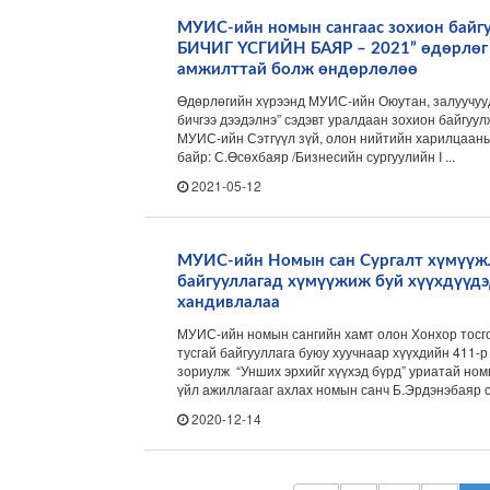
МУИС-ийн номын сангаас зохион бай
БИЧИГ ҮСГИЙН БАЯР – 2021” өдөрлөг
амжилттай болж өндөрлөлөө
Өдөрлөгийн хүрээнд МУИС-ийн Оюутан, залуучууд
бичгээ дээдэлнэ” сэдэвт уралдаан зохион байгуулж
МУИС-ийн Сэтгүүл зүй, олон нийтийн харилцааны тэ
байр: С.Өсөхбаяр /Бизнесийн сургуулийн I ...
2021-05-12
МУИС-ийн Номын сан Сургалт хүмүүжл
байгууллагад хүмүүжиж буй хүүхдүүд
хандивлалаа
МУИС-ийн номын сангийн хамт олон Хонхор тосг
тусгай байгууллага буюу хуучнаар хүүхдийн 411-р
зориулж “Унших эрхийг хүүхэд бүрд” уриатай ном
үйл ажиллагааг ахлах номын санч Б.Эрдэнэбаяр с
2020-12-14