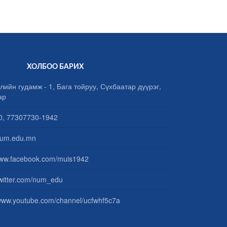
ХОЛБОО БАРИХ
лийн гудамж - 1, Бага тойруу, Сүхбаатар дүүрэг,
ар
, 77307730-1942
um.edu.mn
www.facebook.com/muis1942
/twitter.com/num_edu
/www.youtube.com/channel/ucfwhf5c7a