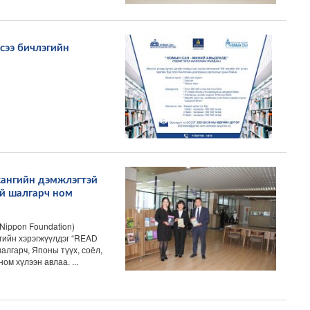
сээ бичлэгийн
ангийн дэмжлэгтэй
й шалгарч ном
ippon Foundation)
гийн хэрэгжүүлдэг “READ
лгарч, Японы түүх, соёл,
ом хүлээн авлаа. ...