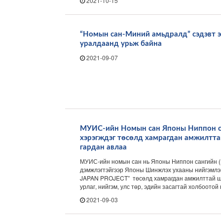
2021-10-15
“Номын сан-Миний амьдралд” сэдэвт э
уралдаанд урьж байна
2021-09-07
МУИС-ийн Номын сан Японы Ниппон с
хэрэгждэг төсөлд хамрагдан амжилтта
гардан авлаа
МУИС-ийн номын сан нь Японы Ниппон сангийн (N
дэмжлэгтэйгээр Японы Шинжлэх ухааны нийгэмлэ
JAPAN PROJECT” төсөлд хамрагдан амжилттай ша
урлаг, нийгэм, улс төр, эдийн засагтай холбоотой н
2021-09-03