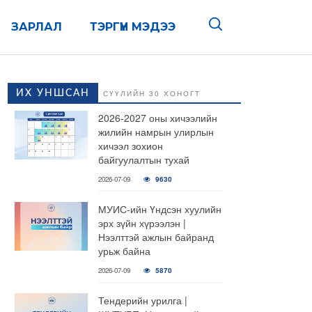
ЗАРЛАЛ
ТЭРГҮҮН МЭДЭЭ
ИХ УНШСАН
СҮҮЛИЙН 30 ХОНОГТ
2026-2027 оны хичээлийн
жилийн намрын улирлын
хичээл зохион
байгуулалтын тухай
2026-07-09
9630
МУИС-ийн Үндсэн хуулийн
эрх зүйн хүрээлэн |
Нээлттэй ажлын байранд
урьж байна
2026-07-09
5870
Тендерийн урилга |