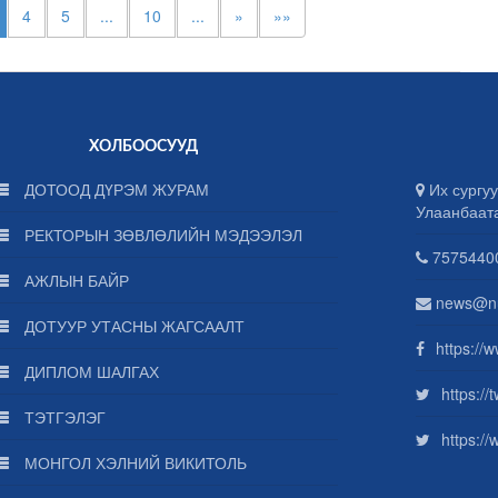
4
5
...
10
...
»
»»
ХОЛБООСУУД
ДОТООД ДҮРЭМ ЖУРАМ
Их сургуу
Улаанбаат
РЕКТОРЫН ЗӨВЛӨЛИЙН МЭДЭЭЛЭЛ
75754400
АЖЛЫН БАЙР
news@n
ДОТУУР УТАСНЫ ЖАГСААЛТ
https://
ДИПЛОМ ШАЛГАХ
https:/
ТЭТГЭЛЭГ
https:/
МОНГОЛ ХЭЛНИЙ ВИКИТОЛЬ