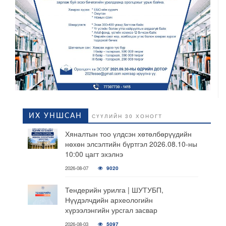
ИХ УНШСАН
СҮҮЛИЙН 30 ХОНОГТ
Хяналтын тоо үлдсэн хөтөлбөрүүдийн
нөхөн элсэлтийн бүртгэл 2026.08.10-ны
10:00 цагт эхэлнэ
2026-08-07
9020
Тендерийн урилга | ШУТУБП,
Нүүдэлчдийн археологийн
хүрээлэнгийн урсгал засвар
2026-08-03
5097