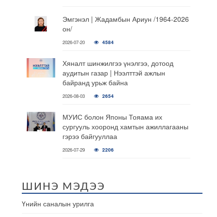
Эмгэнэл | Жадамбын Ариун /1964-2026
он/
2026-07-20
4584
Хяналт шинжилгээ үнэлгээ, дотоод
аудитын газар | Нээлттэй ажлын
байранд урьж байна
2026-08-03
2654
МУИС болон Японы Тояама их
сургууль хооронд хамтын ажиллагааны
гэрээ байгууллаа
2026-07-29
2206
ШИНЭ МЭДЭЭ
Үнийн саналын урилга