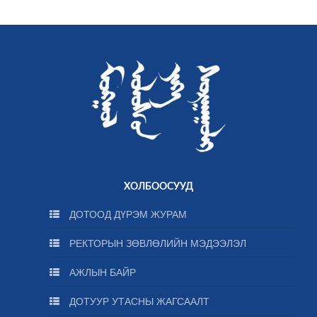
ХОЛБООСУУД
ДОТООД ДҮРЭМ ЖУРАМ
РЕКТОРЫН ЗӨВЛӨЛИЙН МЭДЭЭЛЭЛ
АЖЛЫН БАЙР
ДОТУУР УТАСНЫ ЖАГСААЛТ