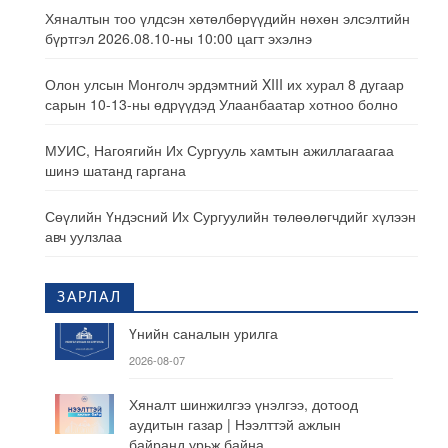
Хяналтын тоо үлдсэн хөтөлбөрүүдийн нөхөн элсэлтийн
бүртгэл 2026.08.10-ны 10:00 цагт эхэлнэ
Олон улсын Монголч эрдэмтний XIII их хурал 8 дугаар
сарын 10-13-ны өдрүүдэд Улаанбаатар хотноо болно
МУИС, Нагоягийн Их Сургууль хамтын ажиллагаагаа
шинэ шатанд гаргана
Сөүлийн Үндэсний Их Сургуулийн төлөөлөгчдийг хүлээн
авч уулзлаа
ЗАРЛАЛ
Үнийн саналын урилга
2026-08-07
Хяналт шинжилгээ үнэлгээ, дотоод
аудитын газар | Нээлттэй ажлын
байранд урьж байна