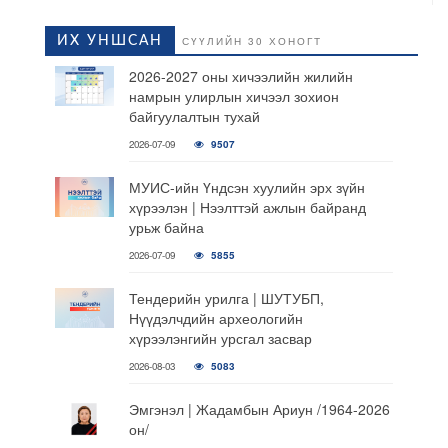
ИХ УНШСАН
СҮҮЛИЙН 30 ХОНОГТ
2026-2027 оны хичээлийн жилийн
намрын улирлын хичээл зохион
байгуулалтын тухай
2026-07-09
9507
МУИС-ийн Үндсэн хуулийн эрх зүйн
хүрээлэн | Нээлттэй ажлын байранд
урьж байна
2026-07-09
5855
Тендерийн урилга | ШУТУБП,
Нүүдэлчдийн археологийн
хүрээлэнгийн урсгал засвар
2026-08-03
5083
Эмгэнэл | Жадамбын Ариун /1964-2026
он/