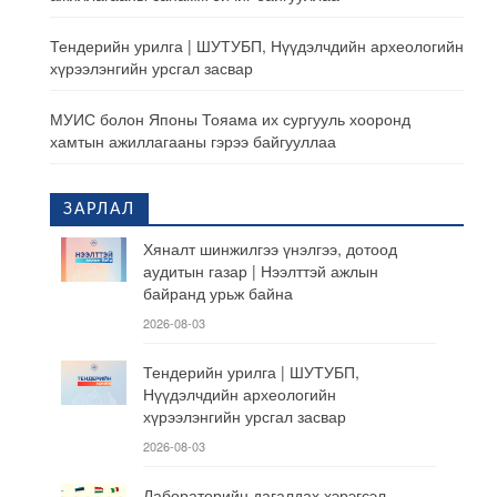
Тендерийн урилга | ШУТУБП, Нүүдэлчдийн археологийн
хүрээлэнгийн урсгал засвар
МУИС болон Японы Тояама их сургууль хооронд
хамтын ажиллагааны гэрээ байгууллаа
ЗАРЛАЛ
Хяналт шинжилгээ үнэлгээ, дотоод
аудитын газар | Нээлттэй ажлын
байранд урьж байна
2026-08-03
Тендерийн урилга | ШУТУБП,
Нүүдэлчдийн археологийн
хүрээлэнгийн урсгал засвар
2026-08-03
Лабораторийн дагалдах хэрэгсэл