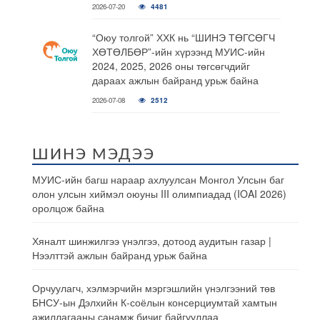
2026-07-20
4481
“Оюу толгой” ХХК нь “ШИНЭ ТӨГСӨГЧ
ХӨТӨЛБӨР”-ийн хүрээнд МУИС-ийн
2024, 2025, 2026 оны төгсөгчдийг
дараах ажлын байранд урьж байна
2026-07-08
2512
ШИНЭ МЭДЭЭ
МУИС-ийн багш нараар ахлуулсан Монгол Улсын баг
олон улсын хиймэл оюуны III олимпиадад (IOAI 2026)
оролцож байна
Хяналт шинжилгээ үнэлгээ, дотоод аудитын газар |
Нээлттэй ажлын байранд урьж байна
Орчуулагч, хэлмэрчийн мэргэшлийн үнэлгээний төв
БНСУ-ын Дэлхийн К-соёлын консерциумтай хамтын
ажиллагааны санамж бичиг байгууллаа