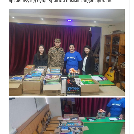
эрхийг хүүхэд бүрд” уриатай номын хандив өргөлөө.