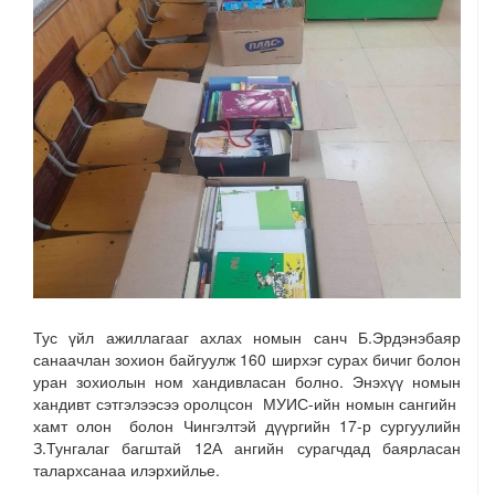
Тус үйл ажиллагааг ахлах номын санч Б.Эрдэнэбаяр
санаачлан зохион байгуулж 160 ширхэг сурах бичиг болон
уран зохиолын ном хандивласан болно. Энэхүү номын
хандивт сэтгэлээсээ оролцсон МУИС-ийн номын сангийн
хамт олон болон Чингэлтэй дүүргийн 17-р сургуулийн
З.Тунгалаг багштай 12А ангийн сурагчдад баярласан
талархсанаа илэрхийлье.