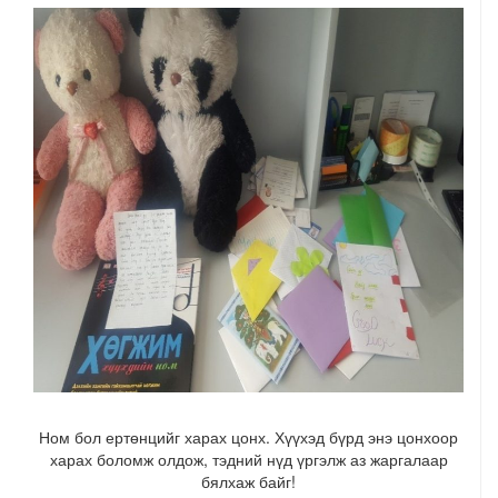
Ном бол ертөнцийг харах цонх. Хүүхэд бүрд энэ цонхоор
харах боломж олдож, тэдний нүд үргэлж аз жаргалаар
бялхаж байг!