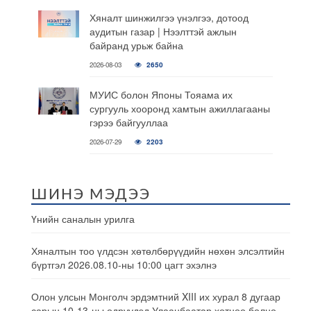
Хяналт шинжилгээ үнэлгээ, дотоод
аудитын газар | Нээлттэй ажлын
байранд урьж байна
2026-08-03
2650
МУИС болон Японы Тояама их
сургууль хооронд хамтын ажиллагааны
гэрээ байгууллаа
2026-07-29
2203
ШИНЭ МЭДЭЭ
Үнийн саналын урилга
Хяналтын тоо үлдсэн хөтөлбөрүүдийн нөхөн элсэлтийн
бүртгэл 2026.08.10-ны 10:00 цагт эхэлнэ
Олон улсын Монголч эрдэмтний XIII их хурал 8 дугаар
сарын 10-13-ны өдрүүдэд Улаанбаатар хотноо болно