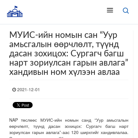
МУИС-ийн номын сан “Уур
амьсгалын өөрчлөлт, түүнд
дасан зохицох: Сургагч багш
нарт зориулсан гарын авлага”
хандивын ном хүлээн авлаа
2021-12-01
NAP төслөөс МУИС-ийн номын санд “Уур амьсгалын
өөрчлөлт, түүнд дасан зохицох: Сургагч багш нарт
зориулсан гарын авлага”-аас 120 ширхгийг хандивлалаа.