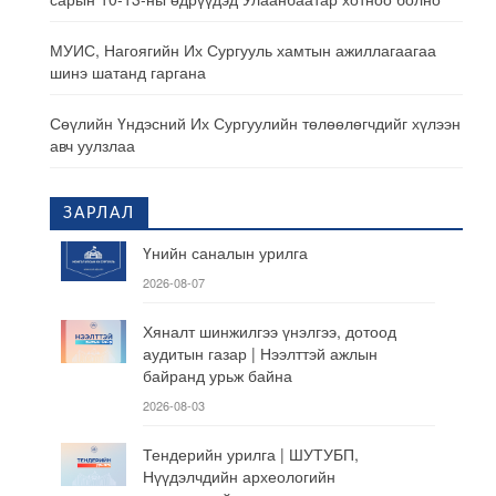
МУИС, Нагоягийн Их Сургууль хамтын ажиллагаагаа
шинэ шатанд гаргана
Сөүлийн Үндэсний Их Сургуулийн төлөөлөгчдийг хүлээн
авч уулзлаа
ЗАРЛАЛ
Үнийн саналын урилга
2026-08-07
Хяналт шинжилгээ үнэлгээ, дотоод
аудитын газар | Нээлттэй ажлын
байранд урьж байна
2026-08-03
Тендерийн урилга | ШУТУБП,
Нүүдэлчдийн археологийн