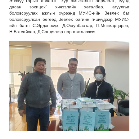
Энэхүү гарын авлагыг “Уур амьсгалын өөрчлөлт, түүнд
дасан зохицох” хичээлийн хөтөлбөр, агуулгыг
боловсруулах ажлын хүрээнд МУИС-ийн Зөвлөх баг
боловсруулсан бөгөөд Зөвлөх багийн гишүүдээр МУИС-
ийн багш С.Эрдэнэсүх, Д.Оюунбаатар, П.Мягмарцэрэн,
Н.Батсайхан, Д.Сандэлгэр нар ажиллажээ.