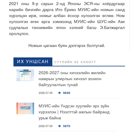
2021 оны 9-р сарын 2-нд Японы ЭСЯ-ны хоёрдугаар
нарийн бичгийн дарга Ито Ёрико МУИС-ийн номын санд
хүрэлцэн ирж, номыг албан ёсоор хүлээлгэн өглөө. Ном
хүлээлгэн өгөх арга хэмжээнд МУИС-ийн ШУС-ийн Ази
судлалын тэнхимийн япон хэлний багш Э.Батжаргал
оролцлоо.
Номын цагаан буян дэлгэрэх болтугай.
ИХ УНШСАН
СҮҮЛИЙН 30 ХОНОГТ
2026-2027 оны хичээлийн жилийн
намрын улирлын хичээл зохион
байгуулалтын тухай
2026-07-09
9636
МУИС-ийн Үндсэн хуулийн эрх зүйн
хүрээлэн | Нээлттэй ажлын байранд
урьж байна
2026-07-09
5870