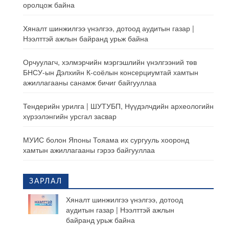
оролцож байна
Хяналт шинжилгээ үнэлгээ, дотоод аудитын газар |
Нээлттэй ажлын байранд урьж байна
Орчуулагч, хэлмэрчийн мэргэшлийн үнэлгээний төв
БНСУ-ын Дэлхийн К-соёлын консерциумтай хамтын
ажиллагааны санамж бичиг байгууллаа
Тендерийн урилга | ШУТУБП, Нүүдэлчдийн археологийн
хүрээлэнгийн урсгал засвар
МУИС болон Японы Тояама их сургууль хооронд
хамтын ажиллагааны гэрээ байгууллаа
ЗАРЛАЛ
Хяналт шинжилгээ үнэлгээ, дотоод
аудитын газар | Нээлттэй ажлын
байранд урьж байна