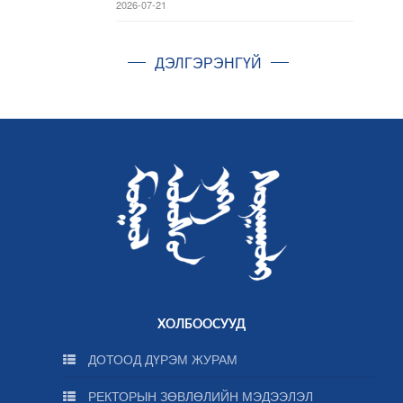
2026-07-21
ДЭЛГЭРЭНГҮЙ
ХОЛБООСУУД
ДОТООД ДҮРЭМ ЖУРАМ
РЕКТОРЫН ЗӨВЛӨЛИЙН МЭДЭЭЛЭЛ