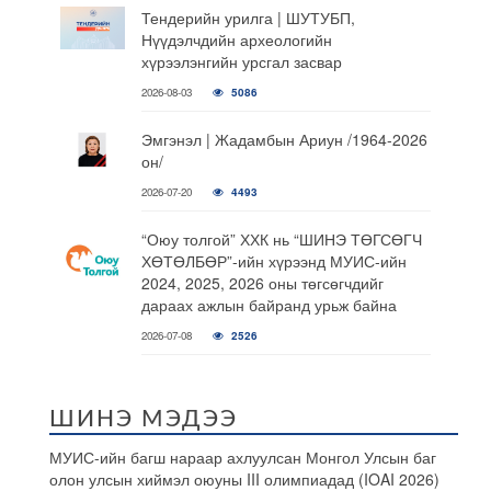
Тендерийн урилга | ШУТУБП,
Нүүдэлчдийн археологийн
хүрээлэнгийн урсгал засвар
2026-08-03
5086
Эмгэнэл | Жадамбын Ариун /1964-2026
он/
2026-07-20
4493
“Оюу толгой” ХХК нь “ШИНЭ ТӨГСӨГЧ
ХӨТӨЛБӨР”-ийн хүрээнд МУИС-ийн
2024, 2025, 2026 оны төгсөгчдийг
дараах ажлын байранд урьж байна
2026-07-08
2526
ШИНЭ МЭДЭЭ
МУИС-ийн багш нараар ахлуулсан Монгол Улсын баг
олон улсын хиймэл оюуны III олимпиадад (IOAI 2026)