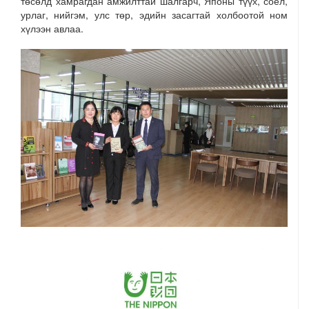
төсөлд хамрагдан амжилттай шалгарч, Японы түүх, соёл,
урлаг, нийгэм, улс төр, эдийн засагтай холбоотой ном
хүлээн авлаа.