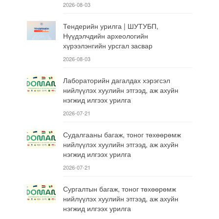
2026-08-03
Тендерийн урилга | ШУТУБП,
Нүүдэлчдийн археологийн
хүрээлэнгийн урсгал засвар
2026-08-03
Лабораторийн дагалдах хэрэгсэл
нийлүүлэх хуулийн этгээд, аж ахуйн
нэгжид илгээх урилга
2026-07-21
Судалгааны багаж, тоног төхөөрөмж
нийлүүлэх хуулийн этгээд, аж ахуйн
нэгжид илгээх урилга
2026-07-21
Сургалтын багаж, тоног төхөөрөмж
нийлүүлэх хуулийн этгээд, аж ахуйн
нэгжид илгээх урилга