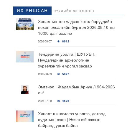
ИХ УНШСАН
СҮҮЛИЙН 30 ХОНОГТ
Хяналтын тоо үлдсэн хөтөлбөрүүдийн
нөхөн элсэлтийн бүртгэл 2026.08.10-ны
10:00 цагт эхэлнэ
2026-08-07
8612
Тендерийн урилга | ШУТУБП,
Нүүдэлчдийн археологийн
хүрээлэнгийн урсгал засвар
2026-08-03
5097
Эмгэнэл | Жадамбын Ариун /1964-2026
он/
2026-07-20
4576
Хяналт шинжилгээ үнэлгээ, дотоод
аудитын газар | Нээлттэй ажлын
байранд урьж байна