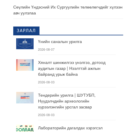
Сөүлийн Үндэсний Их Сургуулийн төлөөлөгчдийг хүлээн
авч уулзлаа
ЗАРЛАЛ
Үнийн саналын урилга
2026-08-07
Хяналт шинжилгээ үнэлгээ, дотоод
аудитын газар | Нээлттэй ажлын
байранд урьж байна
2026-08-03
Тендерийн урилга | ШУТУБП,
Нүүдэлчдийн археологийн
хүрээлэнгийн урсгал засвар
2026-08-03
Лабораторийн дагалдах хэрэгсэл