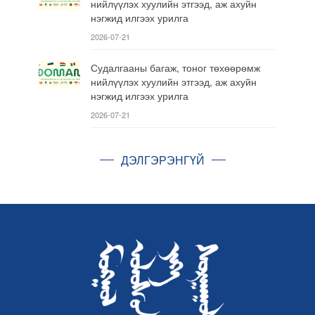
нийлүүлэх хуулийн этгээд, аж ахуйн
нэгжид илгээх урилга
2026-07-21
Судалгааны багаж, тоног төхөөрөмж
нийлүүлэх хуулийн этгээд, аж ахуйн
нэгжид илгээх урилга
2026-07-21
ДЭЛГЭРЭНГҮЙ