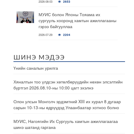
2026-08-03
2653
МУИС болон Японы Тояама их
сургууль хооронд хамтын ажиллагааны
гэрээ байгууллаа
2026-07-29
2204
ШИНЭ МЭДЭЭ
Үнийн саналын урилга
Хяналтын тоо үлдсэн хөтөлбөрүүдийн нөхөн элсэлтийн
бүртгэл 2026.08.10-ны 10:00 цагт эхэлнэ
Олон улсын Монголч эрдэмтний XIII их хурал 8 дугаар
сарын 10-13-ны өдрүүдэд Улаанбаатар хотноо болно
МУИС, Нагоягийн Их Сургууль хамтын ажиллагаагаа
шинэ шатанд гаргана