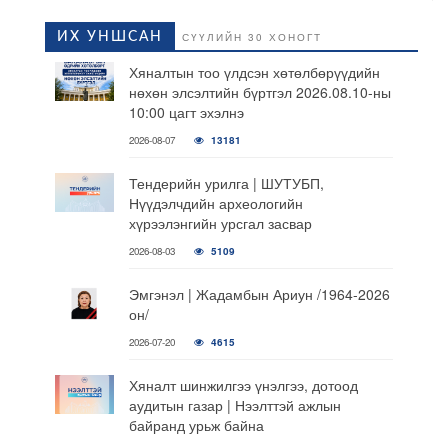
ИХ УНШСАН
СҮҮЛИЙН 30 ХОНОГТ
Хяналтын тоо үлдсэн хөтөлбөрүүдийн
нөхөн элсэлтийн бүртгэл 2026.08.10-ны
10:00 цагт эхэлнэ
2026-08-07
13181
Тендерийн урилга | ШУТУБП,
Нүүдэлчдийн археологийн
хүрээлэнгийн урсгал засвар
2026-08-03
5109
Эмгэнэл | Жадамбын Ариун /1964-2026
он/
2026-07-20
4615
Хяналт шинжилгээ үнэлгээ, дотоод
аудитын газар | Нээлттэй ажлын
байранд урьж байна