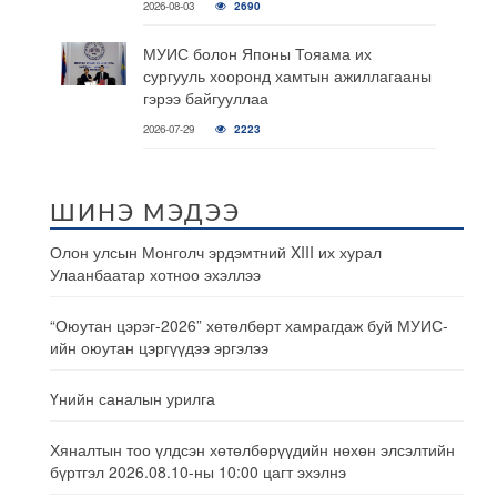
2026-08-03
2690
МУИС болон Японы Тояама их
сургууль хооронд хамтын ажиллагааны
гэрээ байгууллаа
2026-07-29
2223
ШИНЭ МЭДЭЭ
Олон улсын Монголч эрдэмтний XIII их хурал
Улаанбаатар хотноо эхэллээ
“Оюутан цэрэг-2026” хөтөлбөрт хамрагдаж буй МУИС-
ийн оюутан цэргүүдээ эргэлээ
Үнийн саналын урилга
Хяналтын тоо үлдсэн хөтөлбөрүүдийн нөхөн элсэлтийн
бүртгэл 2026.08.10-ны 10:00 цагт эхэлнэ