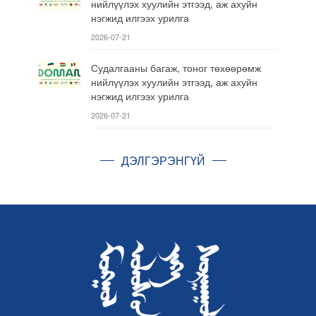
нийлүүлэх хуулийн этгээд, аж ахуйн
нэгжид илгээх урилга
2026-07-21
Судалгааны багаж, тоног төхөөрөмж
нийлүүлэх хуулийн этгээд, аж ахуйн
нэгжид илгээх урилга
2026-07-21
ДЭЛГЭРЭНГҮЙ