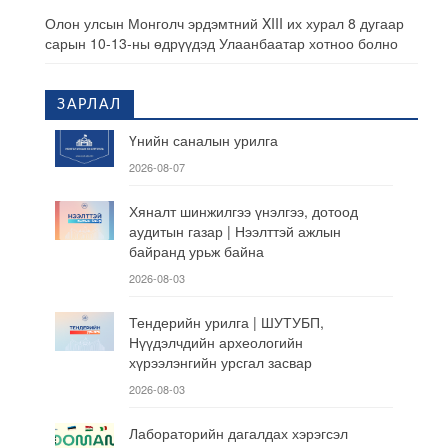
Олон улсын Монголч эрдэмтний XIII их хурал 8 дугаар
сарын 10-13-ны өдрүүдэд Улаанбаатар хотноо болно
ЗАРЛАЛ
Үнийн саналын урилга
2026-08-07
Хяналт шинжилгээ үнэлгээ, дотоод
аудитын газар | Нээлттэй ажлын
байранд урьж байна
2026-08-03
Тендерийн урилга | ШУТУБП,
Нүүдэлчдийн археологийн
хүрээлэнгийн урсгал засвар
2026-08-03
Лабораторийн дагалдах хэрэгсэл