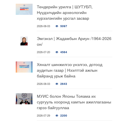
Тендерийн урилга | ШУТУБП,
Нүүдэлчдийн археологийн
хүрээлэнгийн урсгал засвар
2026-08-03
5097
Эмгэнэл | Жадамбын Ариун /1964-2026
он/
2026-07-20
4564
Хяналт шинжилгээ үнэлгээ, дотоод
аудитын газар | Нээлттэй ажлын
байранд урьж байна
2026-08-03
2643
МУИС болон Японы Тояама их
сургууль хооронд хамтын ажиллагааны
гэрээ байгууллаа
2026-07-29
2200