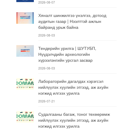
2026-08-07
Хяналт шинжилгээ үнэлгээ, дотоод
аудитын газар | Нээлттэй ажлын
байранд урьж байна
2026-08-03
Тендерийн урилга | ШУТУБП,
Нүүдэлчдийн археологийн
хүрээлэнгийн урсгал засвар
2026-08-03
Лабораторийн дагалдах хэрэгсэл
нийлүүлэх хуулийн этгээд, аж ахуйн
нэгжид илгээх урилга
2026-07-21
Судалгааны багаж, тоног төхөөрөмж
нийлүүлэх хуулийн этгээд, аж ахуйн
нэгжид илгээх урилга