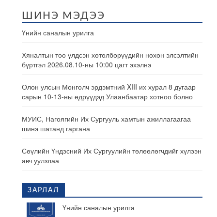
ШИНЭ МЭДЭЭ
Үнийн саналын урилга
Хяналтын тоо үлдсэн хөтөлбөрүүдийн нөхөн элсэлтийн
бүртгэл 2026.08.10-ны 10:00 цагт эхэлнэ
Олон улсын Монголч эрдэмтний XIII их хурал 8 дугаар
сарын 10-13-ны өдрүүдэд Улаанбаатар хотноо болно
МУИС, Нагоягийн Их Сургууль хамтын ажиллагаагаа
шинэ шатанд гаргана
Сөүлийн Үндэсний Их Сургуулийн төлөөлөгчдийг хүлээн
авч уулзлаа
ЗАРЛАЛ
Үнийн саналын урилга