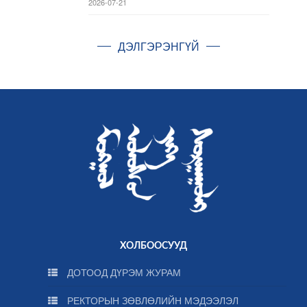
2026-07-21
ДЭЛГЭРЭНГҮЙ
ХОЛБООСУУД
ДОТООД ДҮРЭМ ЖУРАМ
РЕКТОРЫН ЗӨВЛӨЛИЙН МЭДЭЭЛЭЛ