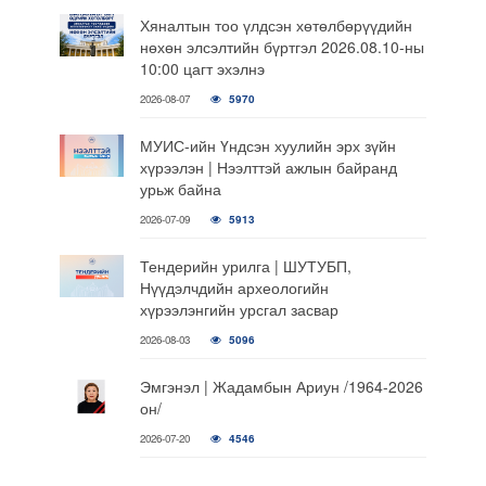
Хяналтын тоо үлдсэн хөтөлбөрүүдийн
нөхөн элсэлтийн бүртгэл 2026.08.10-ны
10:00 цагт эхэлнэ
2026-08-07
5970
МУИС-ийн Үндсэн хуулийн эрх зүйн
хүрээлэн | Нээлттэй ажлын байранд
урьж байна
2026-07-09
5913
Тендерийн урилга | ШУТУБП,
Нүүдэлчдийн археологийн
хүрээлэнгийн урсгал засвар
2026-08-03
5096
Эмгэнэл | Жадамбын Ариун /1964-2026
он/
2026-07-20
4546