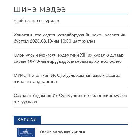
ШИНЭ МЭДЭЭ
Үнийн саналын урилга
Хяналтын тоо үлдсэн хөтөлбөрүүдийн нөхөн элсэлтийн
бүртгэл 2026.08.10-ны 10:00 цагт эхэлнэ
Олон улсын Монголч эрдэмтний XIII их хурал 8 дугаар
сарын 10-13-ны өдрүүдэд Улаанбаатар хотноо болно
МУИС, Нагоягийн Их Сургууль хамтын ажиллагаагаа
шинэ шатанд гаргана
Сөүлийн Үндэсний Их Сургуулийн төлөөлөгчдийг хүлээн
авч уулзлаа
ЗАРЛАЛ
Үнийн саналын урилга