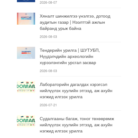
2026-08-07
Хяналт шинжилгээ үнэлгээ, дотоод
аудитын газар | Нээлттэй ажлын
байранд урьж байна
2026-08-03
Тендерийн урилга | ШУТУБП,
Нүүдэлчдийн археологийн
хүрээлэнгийн урсгал засвар
2026-08-03
Лабораторийн дагалдах хэрэгсэл
нийлүүлэх хуулийн этгээд, аж ахуйн
нэгжид илгээх урилга
2026-07-21
Судалгааны багаж, тоног төхөөрөмж
нийлүүлэх хуулийн этгээд, аж ахуйн
нэгжид илгээх урилга