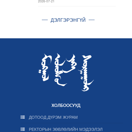
2026-07-21
ДЭЛГЭРЭНГҮЙ
ХОЛБООСУУД
ДОТООД ДҮРЭМ ЖУРАМ
РЕКТОРЫН ЗӨВЛӨЛИЙН МЭДЭЭЛЭЛ