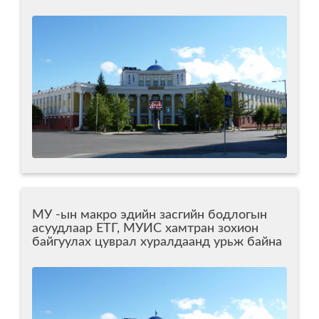
МУ -ын макро эдийн засгийн бодлогын
асуудлаар ЕТГ, МУИС хамтран зохион
байгуулах цуврал хуралдаанд урьж байна