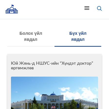
Болох үйл
Бүх үйл
явдал
явдал
Юй Жянь-д НШУС-ийн “Хүндэт доктор”
өргөмжлөв