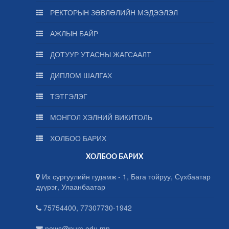
РЕКТОРЫН ЗӨВЛӨЛИЙН МЭДЭЭЛЭЛ
АЖЛЫН БАЙР
ДОТУУР УТАСНЫ ЖАГСААЛТ
ДИПЛОМ ШАЛГАХ
ТЭТГЭЛЭГ
МОНГОЛ ХЭЛНИЙ ВИКИТОЛЬ
ХОЛБОО БАРИХ
ХОЛБОО БАРИХ
Их сургуулийн гудамж - 1, Бага тойруу, Сүхбаатар
дүүрэг, Улаанбаатар
75754400, 77307730-1942
news@num.edu.mn