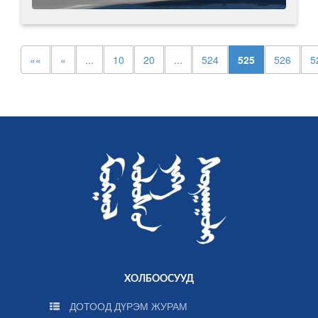
««
«
...
10
20
...
524
525
526
5
ХОЛБООСУУД
ДОТООД ДҮРЭМ ЖУРАМ