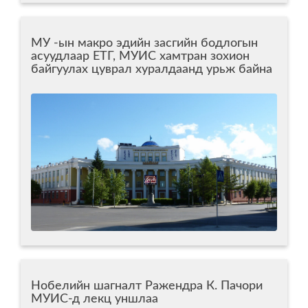
МУ -ын макро эдийн засгийн бодлогын
асуудлаар ЕТГ, МУИС хамтран зохион
байгуулах цуврал хуралдаанд урьж байна
Нобелийн шагналт Ражендра К. Пачори
МУИС-д лекц уншлаа