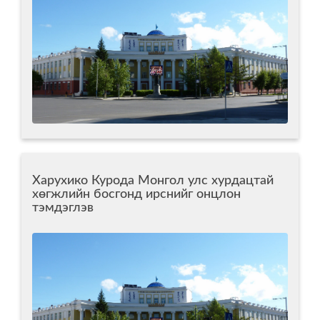
Харухико Курода Монгол улс хурдацтай
хөгжлийн босгонд ирснийг онцлон
тэмдэглэв