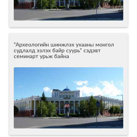
“Археологийн шинжлэх ухааны монгол
судлалд эзлэх байр суурь” сэдэвт
семинарт урьж байна