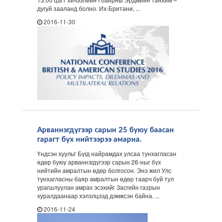
дугуй зааланд болно. Их-Британи, ...
2016-11-30
Арваннэгдүгээр сарын 25 буюу баасан
гарагт бүх нийтээрээ амарна.
Үндсэн хуульт Бүгд найрамдах улсаа тунхагласан
өдөр буюу арваннэгдүгээр сарын 26-ныг бүх
нийтийн амралтын өдөр болгосон. Энэ жил Улс
тунхагласны баяр амралтын өдөр таарч буй тул
урагшлуулан амрах эсэхийг Засгийн газрын
хуралдаанаар хэлэлцээд дэмжсэн байна. ...
2016-11-24