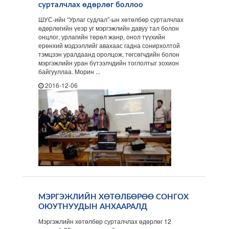
сурталчлах өдөрлөг боллоо
ШУС-ийн “Урлаг судлал”-ын хөтөлбөр сурталчлах
өдөрлөгийн үеэр уг мэргэжлийн давуу тал болон
онцлог, урлагийн төрөл жанр, онол түүхийн
ерөнхий мэдээллийг авахаас гадна сонирхолтой
тэмцээн уралдаанд оролцож, төгсөгчдийн болон
мэргэжлийн уран бүтээлчдийн тоглолтыг зохион
байгууллаа. Морин ...
2016-12-06
МЭРГЭЖЛИЙН ХӨТӨЛБӨРӨӨ СОНГОХ
ОЮУТНУУДЫН АНХААРАЛД
Мэргэжлийн хөтөлбөр сурталчлах өдөрлөг 12