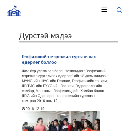
Дүрстэй мэдээ
Геофизикийн мэргэжил сурталчлах
өдөрлөг боллоо
Жил бүр уламжлал болон зохиогддог “Геофизикийн
мэргэжил сурталчлах өдөрлөг”-ийг 12 дахь жилдээ
МУИС-ийн ШУС-ийн Геологи, Геофизикийн тэнхим,
ШУТИС-ийн ГУУС-ийн Геологи, Гидрогеологийн
салбар, Монголын Геофизикчдийн Холбоо болон
ШУА-ийн Одон орон, геофизикийн хүрээлэн
хамтран 2016 оны 12 ...
2016-12-19