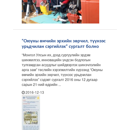
“Оюуны өмчийн эрхийн зөрчил, түүнээс
урьдчилан сэргийлэх” сургалт болно
“Монгол Улсын их, дээд сургуулийн эрдэм
шинжилгээ, инновацийн үндсэн бодлогын
тулгамдсан асуудлыг шийдвэрлэх шинэчлэлийн
арга зам” төслийн хэрэгжилтийн хүрээнд “Оюуны
өмчийн эрхийн зөрчил, түүнээс урьдчилан
сэргийлэх” сэдэвт сургалт 2016 оны 12 дугаар
сарын 21-ний өдрийн ...
2016-12-13