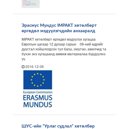
Эрасмус Мундус IMPAKT хөтөлбөрт
өргөдөл мэдүүлэгчдийн анхааралд
IMPAKT хөтөлбөрт өргөдөл мэдүүлэх хугацаа
Европын цагаар 12 дугаар сарын 09-ний өдрийг
дуустал хойшлогдсон тул багш, оюутан, ажилчид та
бүхэн энэ хугацаанд амжиж материалаа бүрдүүлнэ
үү.
2016-12-06
ШУС-ийн “Урлаг судлал” хөтөлбөр