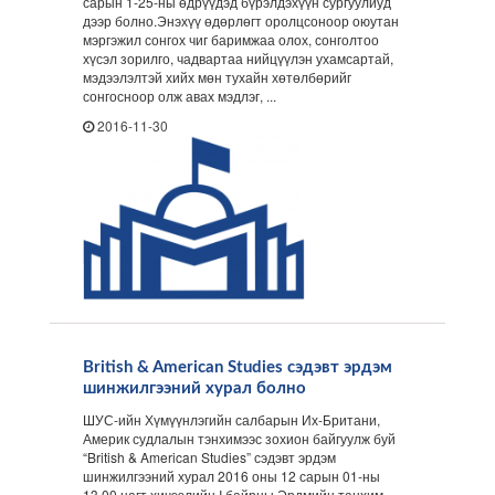
сарын 1-25-ны өдрүүдэд бүрэлдэхүүн сургуулиуд
дээр болно.Энэхүү өдөрлөгт оролцсоноор оюутан
мэргэжил сонгох чиг баримжаа олох, сонголтоо
хүсэл зорилго, чадвартаа нийцүүлэн ухамсартай,
мэдээлэлтэй хийх мөн тухайн хөтөлбөрийг
сонгосноор олж авах мэдлэг, ...
2016-11-30
British & American Studies сэдэвт эрдэм
шинжилгээний хурал болно
ШУС-ийн Хүмүүнлэгийн салбарын Их-Британи,
Америк судлалын тэнхимээс зохион байгуулж буй
“British & American Studies” сэдэвт эрдэм
шинжилгээний хурал 2016 оны 12 сарын 01-ны
13.00 цагт хичээлийн I байрны Эрдмийн танхим –