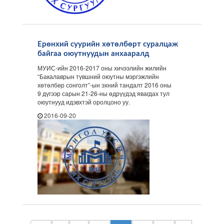
Ерөнхий суурийн хөтөлбөрт суралцаж
байгаа оюутнуудын анхааралд
МУИС-ийн 2016-2017 оны хичээлийн жилийн
“Бакалаврын түвшний оюутны мэргэжлийн
хөтөлбөр сонголт”-ын эхний тандалт 2016 оны
9 дүгээр сарын 21-26-ны өдрүүдэд явагдах тул
оюутнууд идэвхтэй оролцоно уу.
2016-09-20