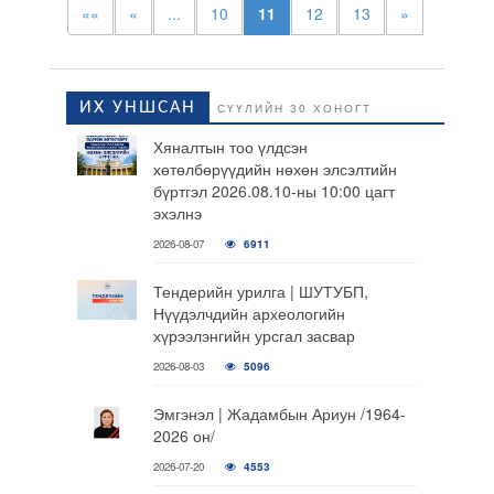
««
«
...
10
11
12
13
»
ИХ УНШСАН
СҮҮЛИЙН 30 ХОНОГТ
Хяналтын тоо үлдсэн
хөтөлбөрүүдийн нөхөн элсэлтийн
бүртгэл 2026.08.10-ны 10:00 цагт
эхэлнэ
2026-08-07
6911
Тендерийн урилга | ШУТУБП,
Нүүдэлчдийн археологийн
хүрээлэнгийн урсгал засвар
2026-08-03
5096
Эмгэнэл | Жадамбын Ариун /1964-
2026 он/
2026-07-20
4553