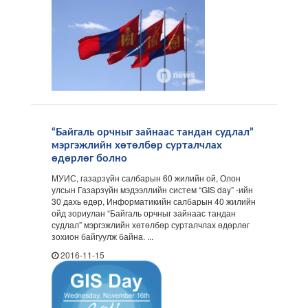
“Байгаль орчныг зайнаас тандан судлал”
мэргэжлийн хөтөлбөр сурталчлах
өдөрлөг болно
МУИС, газарзүйн салбарын 60 жилийн ой, Олон
улсын Газарзүйн мэдээллийн систем “GIS day” -ийн
30 дахь өдөр, Информатикийн салбарын 40 жилийн
ойд зориулан “Байгаль орчныг зайнаас тандан
судлал” мэргэжлийн хөтөлбөр сурталчлах өдөрлөг
зохион байгуулж байна. ...
2016-11-15