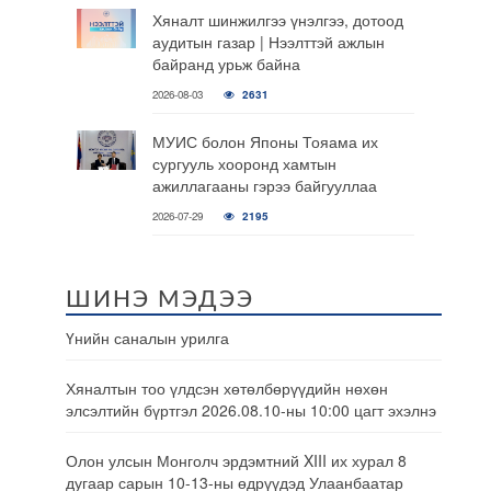
Хяналт шинжилгээ үнэлгээ, дотоод
аудитын газар | Нээлттэй ажлын
байранд урьж байна
2026-08-03
2631
МУИС болон Японы Тояама их
сургууль хооронд хамтын
ажиллагааны гэрээ байгууллаа
2026-07-29
2195
ШИНЭ МЭДЭЭ
Үнийн саналын урилга
Хяналтын тоо үлдсэн хөтөлбөрүүдийн нөхөн
элсэлтийн бүртгэл 2026.08.10-ны 10:00 цагт эхэлнэ
Олон улсын Монголч эрдэмтний XIII их хурал 8
дугаар сарын 10-13-ны өдрүүдэд Улаанбаатар