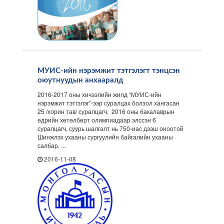
МУИС-ийн нэрэмжит тэтгэлэгт тэнцсэн
оюутнуудын анхааралд
2016-2017 оны хичээлийн жилд “МУИС-ийн
нэрэмжит тэтгэлэг”-ээр суралцах болзол хангасан
25 /хорин тав/ суралцагч, 2016 оны бакалаврын
өдрийн хөтөлбөрт олимпиадаар элссэн 6
суралцагч, суурь шалгалт нь 750-иас дээш оноотой
Шинжлэх ухааны сургуулийн байгалийн ухааны
салбар, ...
2016-11-08