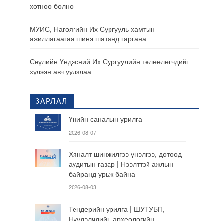
хотноо болно
МУИС, Нагоягийн Их Сургууль хамтын
ажиллагаагаа шинэ шатанд гаргана
Сөүлийн Үндэсний Их Сургуулийн төлөөлөгчдийг
хүлээн авч уулзлаа
ЗАРЛАЛ
Үнийн саналын урилга
2026-08-07
Хяналт шинжилгээ үнэлгээ, дотоод
аудитын газар | Нээлттэй ажлын
байранд урьж байна
2026-08-03
Тендерийн урилга | ШУТУБП,
Нүүдэлчдийн археологийн