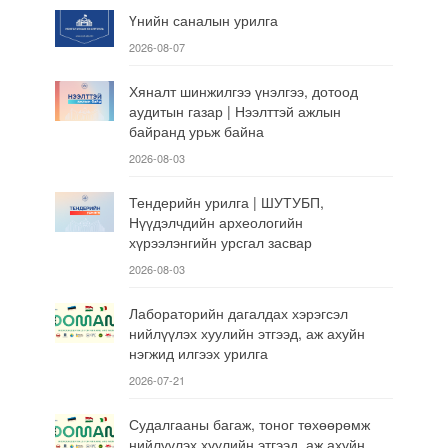
Үнийн саналын урилга
2026-08-07
Хяналт шинжилгээ үнэлгээ, дотоод
аудитын газар | Нээлттэй ажлын
байранд урьж байна
2026-08-03
Тендерийн урилга | ШУТУБП,
Нүүдэлчдийн археологийн
хүрээлэнгийн урсгал засвар
2026-08-03
Лабораторийн дагалдах хэрэгсэл
нийлүүлэх хуулийн этгээд, аж ахуйн
нэгжид илгээх урилга
2026-07-21
Судалгааны багаж, тоног төхөөрөмж
нийлүүлэх хуулийн этгээд, аж ахуйн