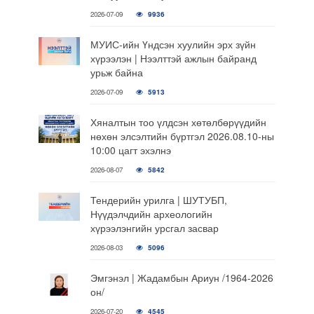
2026-07-09
9936
МУИС-ийн Үндсэн хуулийн эрх зүйн
хүрээлэн | Нээлттэй ажлын байранд
урьж байна
2026-07-09
5913
Хяналтын тоо үлдсэн хөтөлбөрүүдийн
нөхөн элсэлтийн бүртгэл 2026.08.10-ны
10:00 цагт эхэлнэ
2026-08-07
5842
Тендерийн урилга | ШУТУБП,
Нүүдэлчдийн археологийн
хүрээлэнгийн урсгал засвар
2026-08-03
5096
Эмгэнэл | Жадамбын Ариун /1964-2026
он/
2026-07-20
4545