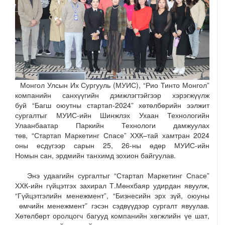
М
онгол Улсын Их Сургууль (МУИС)
,
“
Рио
Тинто
Монгол
”
компанийн
санхүүгийн
дэмжлэгтэйгээр
хэрэгжүүл
ж
буй
“
Багш
оюутны
стартап
-2024
”
хөтөлбөрийн
ээлжит
сургалт
ыг
МУИ
С-ийн
Шинжлэх
Ухаан
Технологийн
Улаанбаатар
Паркийн
Технологи
дамжуулах
төв
,
“
Стартап
Маркетинг
Спасе”
ХХК
–
тай
хамтран
2024
оны
есдүгээр
сарын
25
,
26
-н
ы өдөр
МУИС-ийн
Номын
сан
, э
рдмийн танхим
д
зохион байгуулав.
Энэ удаагий
н
сургалтыг “
Стартап Маркетинг Спасе”
ХХК-ийн гүйцэтгэх захирал
Т.Мөнхбаяр
удирдан явуулж,
“
Гүйцэтгэлийн менежмент
”
, “
Бизнесийн эрх зүй, оюуны
өмчийн менежмент
” гэсэн
сэдв
үүдээр
сургалт явуул
ав.
Х
өтөлбөрт оролцогч багууд
компаний
н
хөгжлийн үе шат,