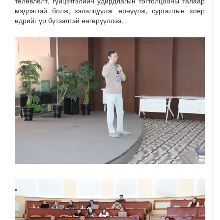
төлөвлөлт, гүйцэтгэлийн удирдлагын тогтолцоо
ны талаар
мэдлэг
тэй болж,
хэлэлцүүлэг өрнүүлж, сургалтын хоёр
өдрийг үр бүтээлтэй өнгөрүүллээ.