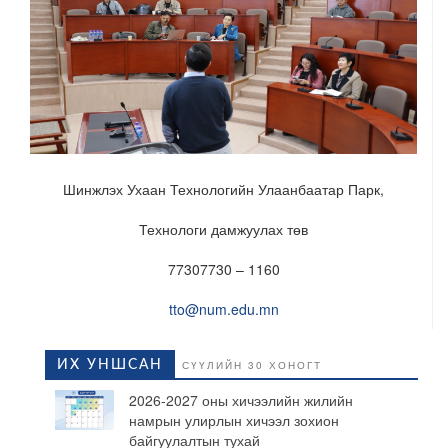
Шинжлэх Ухаан Технологийн Улаанбаатар Парк
,
Технологи дамжуулах төв
77307730 – 1160
tto
@
num
.
edu
.
mn
ИХ УНШСАН
СҮҮЛИЙН 30 ХОНОГТ
2026-2027 оны хичээлийн жилийн
намрын улирлын хичээл зохион
байгуулалтын тухай