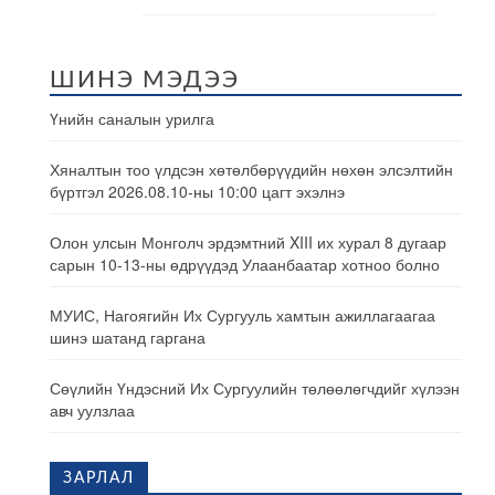
ШИНЭ МЭДЭЭ
Үнийн саналын урилга
Хяналтын тоо үлдсэн хөтөлбөрүүдийн нөхөн элсэлтийн
бүртгэл 2026.08.10-ны 10:00 цагт эхэлнэ
Олон улсын Монголч эрдэмтний XIII их хурал 8 дугаар
сарын 10-13-ны өдрүүдэд Улаанбаатар хотноо болно
МУИС, Нагоягийн Их Сургууль хамтын ажиллагаагаа
шинэ шатанд гаргана
Сөүлийн Үндэсний Их Сургуулийн төлөөлөгчдийг хүлээн
авч уулзлаа
ЗАРЛАЛ