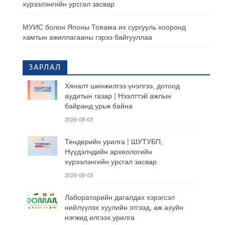
хүрээлэнгийн урсгал засвар
МУИС болон Японы Тояама их сургууль хооронд
хамтын ажиллагааны гэрээ байгууллаа
ЗАРЛАЛ
Хяналт шинжилгээ үнэлгээ, дотоод
аудитын газар | Нээлттэй ажлын
байранд урьж байна
2026-08-03
Тендерийн урилга | ШУТУБП,
Нүүдэлчдийн археологийн
хүрээлэнгийн урсгал засвар
2026-08-03
Лабораторийн дагалдах хэрэгсэл
нийлүүлэх хуулийн этгээд, аж ахуйн
нэгжид илгээх урилга