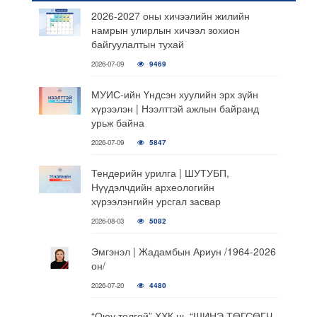
2026-2027 оны хичээлийн жилийн
намрын улирлын хичээл зохион
байгуулалтын тухай
2026-07-09
9469
МУИС-ийн Үндсэн хуулийн эрх зүйн
хүрээлэн | Нээлттэй ажлын байранд
урьж байна
2026-07-09
5847
Тендерийн урилга | ШУТУБП,
Нүүдэлчдийн археологийн
хүрээлэнгийн урсгал засвар
2026-08-03
5082
Эмгэнэл | Жадамбын Ариун /1964-2026
он/
2026-07-20
4480
“Оюу толгой” ХХК нь “ШИНЭ ТӨГСӨГЧ