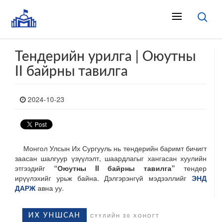
Тендерийн урилга | Оюутны
II байрны тавилга
2024-10-23
Монгол Улсын Их Сургууль нь тендерийн баримт бичигт
заасан шалгуур үзүүлэлт, шаардлагыг хангасан хуулийн
этгээдийг
“Оюутны II байрны тавилга”
тендер
ирүүлэхийг урьж байна. Дэлгэрэнгүй мэдээллийг
ЭНД
ДАРЖ
авна уу.
ИХ УНШСАН
СҮҮЛИЙН 30 ХОНОГТ