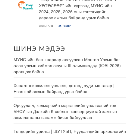
ХӨТӨЛБӨР”-ийн хүрээнд МУИС-ийн
2024, 2025, 2026 оны төгсөгчдийг
дараах ажлын байранд урьж байна
2026-07-08
2507
ШИНЭ МЭДЭЭ
МУИС-ийн багш нараар ахлуулсан Монгол Улсын баг
олон улсын хиймэл оюуны III олимпиадад (IOAI 2026)
оролцож байна
Хяналт шинжилгээ үнэлгээ, дотоод аудитын газар |
Нээлттэй ажлын байранд урьж байна
Орчуулагч, хэлмэрчийн мэргэшлийн үнэлгээний төв
БНСУ-ын Дэлхийн К-соёлын консерциумтай хамтын
ажиллагааны санамж бичиг байгууллаа
Тендерийн урилга | ШУТУБП, Нүүдэлчдийн археологийн