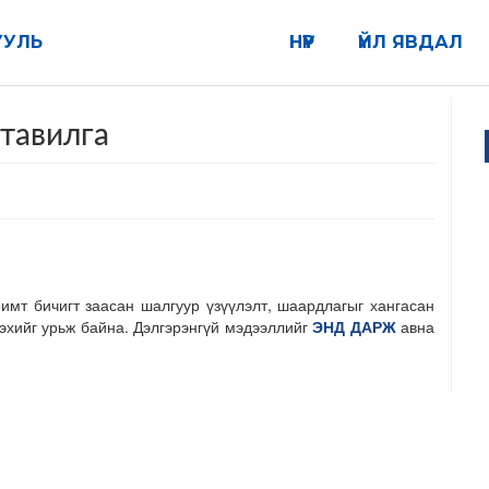
УУЛЬ
НҮҮР
ҮЙЛ ЯВДАЛ
 тавилга
т бичигт заасан шалгуур үзүүлэлт, шаардлагыг хангасан
эхийг урьж байна. Дэлгэрэнгүй мэдээллийг
ЭНД ДАРЖ
авна