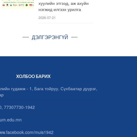
хуулийн этгээд, аж ахуйн
нэгжид илгээх урилга
2026-07-21
ДЭЛГЭРЭНГҮЙ
ХОЛБОО БАРИХ
лийн гудамж - 1, Бага тойруу, Сүхбаатар дүүрэг,
ар
, 77307730-1942
um.edu.mn
www.facebook.com/muis1942