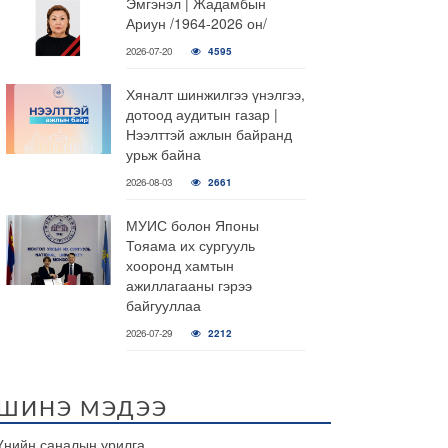
Эмгэнэл | Жадамбын
Ариун /1964-2026 он/
2026-07-20
4595
Хяналт шинжилгээ үнэлгээ,
дотоод аудитын газар |
Нээлттэй ажлын байранд
урьж байна
2026-08-03
2661
МУИС болон Японы
Тояама их сургууль
хооронд хамтын
ажиллагааны гэрээ
байгууллаа
2026-07-29
2212
ШИНЭ МЭДЭЭ
Үнийн саналын урилга