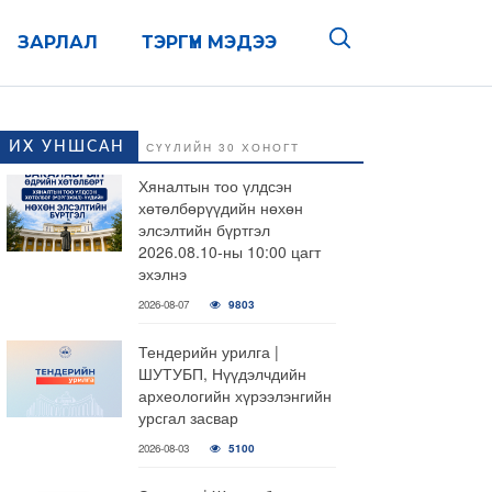
ЗАРЛАЛ
ТЭРГҮҮН МЭДЭЭ
ИХ УНШСАН
СҮҮЛИЙН 30 ХОНОГТ
Хяналтын тоо үлдсэн
хөтөлбөрүүдийн нөхөн
элсэлтийн бүртгэл
2026.08.10-ны 10:00 цагт
эхэлнэ
2026-08-07
9803
Тендерийн урилга |
ШУТУБП, Нүүдэлчдийн
археологийн хүрээлэнгийн
урсгал засвар
2026-08-03
5100