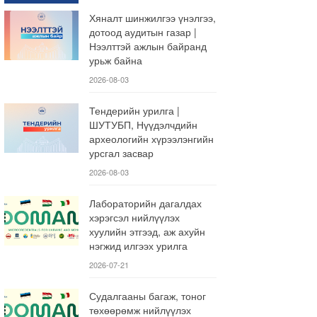
Хяналт шинжилгээ үнэлгээ,
дотоод аудитын газар |
Нээлттэй ажлын байранд
урьж байна
2026-08-03
Тендерийн урилга |
ШУТУБП, Нүүдэлчдийн
археологийн хүрээлэнгийн
урсгал засвар
2026-08-03
Лабораторийн дагалдах
хэрэгсэл нийлүүлэх
хуулийн этгээд, аж ахуйн
нэгжид илгээх урилга
2026-07-21
Судалгааны багаж, тоног
төхөөрөмж нийлүүлэх