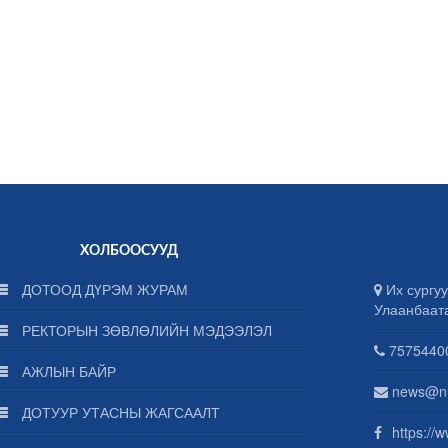
ХОЛБООСУУД
ДОТООД ДҮРЭМ ЖУРАМ
Их сургуу
Улаанбаат
РЕКТОРЫН ЗӨВЛӨЛИЙН МЭДЭЭЛЭЛ
75754400
АЖЛЫН БАЙР
news@n
ДОТУУР УТАСНЫ ЖАГСААЛТ
https://