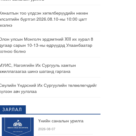
Хяналтын тоо үлдсэн хөтөлбөрүүдийн нөхөн
элсэлтийн бүртгэл 2026.08.10-ны 10:00 цагт
эхэлнэ
Олон улсын Монголч эрдэмтний XIII их хурал 8
дугаар сарын 10-13-ны өдрүүдэд Улаанбаатар
хотноо болно
МУИС, Нагоягийн Их Сургууль хамтын
ажиллагаагаа шинэ шатанд гаргана
Сөүлийн Үндэсний Их Сургуулийн төлөөлөгчдийг
хүлээн авч уулзлаа
ЗАРЛАЛ
Үнийн саналын урилга
2026-08-07