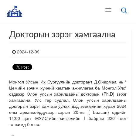
Докторын зэрэг хамгаална
2024-12-09
Монгол Улсын Их Сургуулийн докторант Д.Өнөрмаа нь “
Цөмийн эрчим хүчний хамтын ажиллагаа ба Монгол Улс“
сэдвээр Олон улсын харилцааны докторын (Ph.D) зэрэг
хамгаална. Улс төр судлал, Олон улсын харилцааны
докторын зэрэг хамгаалуулах дэд зөвлөлийн хурал 2024
оны арванхоёрдугаар сарын 20-ны ( Баасан) өдрийн
14:00 цагт МУИС-ийн хичээлийн I байрны 320 тоот
танхимд болно.