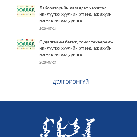
Лабораторийн дагалдах хэрэгсэл
нийлүүлэх хуулийн этгээд, аж ахуйн
нэгжид илгээх урилга
2026-07-21
Судалгааны багаж, тоног төхөөрөмж
нийлүүлэх хуулийн этгээд, аж ахуйн
нэгжид илгээх урилга
2026-07-21
ДЭЛГЭРЭНГҮЙ