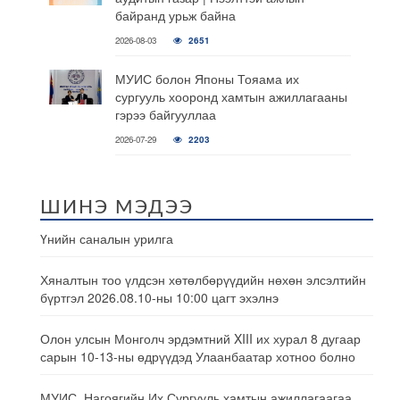
байранд урьж байна
2026-08-03
2651
МУИС болон Японы Тояама их
сургууль хооронд хамтын ажиллагааны
гэрээ байгууллаа
2026-07-29
2203
ШИНЭ МЭДЭЭ
Үнийн саналын урилга
Хяналтын тоо үлдсэн хөтөлбөрүүдийн нөхөн элсэлтийн
бүртгэл 2026.08.10-ны 10:00 цагт эхэлнэ
Олон улсын Монголч эрдэмтний XIII их хурал 8 дугаар
сарын 10-13-ны өдрүүдэд Улаанбаатар хотноо болно
МУИС, Нагоягийн Их Сургууль хамтын ажиллагаагаа