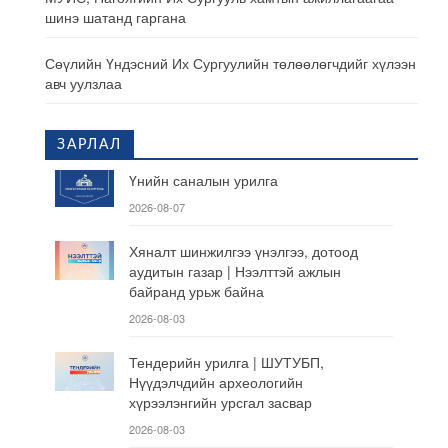
шинэ шатанд гаргана
Сөүлийн Үндэсний Их Сургуулийн төлөөлөгчдийг хүлээн
авч уулзлаа
ЗАРЛАЛ
Үнийн саналын урилга
2026-08-07
Хяналт шинжилгээ үнэлгээ, дотоод
аудитын газар | Нээлттэй ажлын
байранд урьж байна
2026-08-03
Тендерийн урилга | ШУТУБП,
Нүүдэлчдийн археологийн
хүрээлэнгийн урсгал засвар
2026-08-03