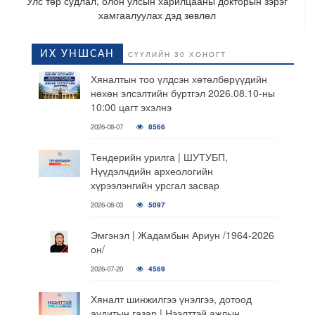
Улс төр судлал, олон улсын харилцааны докторын зэрэг
хамгаалуулах дэд зөвлөл
ИХ УНШСАН
СҮҮЛИЙН 30 ХОНОГТ
Хяналтын тоо үлдсэн хөтөлбөрүүдийн
нөхөн элсэлтийн бүртгэл 2026.08.10-ны
10:00 цагт эхэлнэ
2026-08-07
8566
Тендерийн урилга | ШУТУБП,
Нүүдэлчдийн археологийн
хүрээлэнгийн урсгал засвар
2026-08-03
5097
Эмгэнэл | Жадамбын Ариун /1964-2026
он/
2026-07-20
4569
Хяналт шинжилгээ үнэлгээ, дотоод
аудитын газар | Нээлттэй ажлын