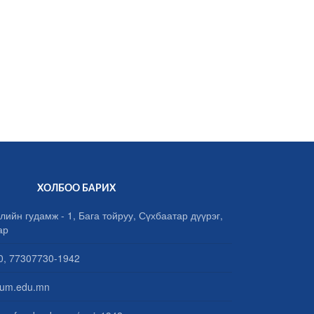
ХОЛБОО БАРИХ
лийн гудамж - 1, Бага тойруу, Сүхбаатар дүүрэг,
ар
, 77307730-1942
um.edu.mn