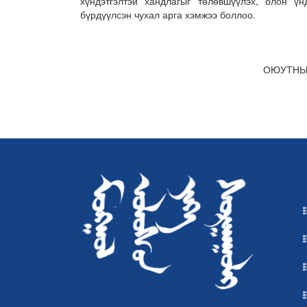
хүндэтгэлтэй хандлагыг төлөвшүүлэх, олон ү
бүрдүүлсэн чухал арга хэмжээ боллоо.
ОЮУТНЫ