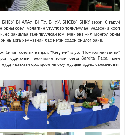
, БНСУ, БНАЛАУ, БНТУ, БНУУ, БНСВУ, БНКУ зэрэг 10 гаруй
н орны соёл, урлагийн үзүүлбэр толилуулан, үндэсний хоол
ай, ёс заншлаа танилцуулсан юм. Мөн энэ жил Монгол орны
он нь арга хэмжээний бас нэгэн содон онцлог байв.
л бичиг, соёлын нэгдэл, “Хөгүлүн” клуб, “Номтой найзалъя”
роп судлалын тэнхимийн зочин багш Sarolta Pápai, мөн
тнууд идэвхтэй оролцсон нь оюутнуудын идэвх санаачилгыг