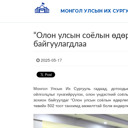
МОНГОЛ УЛСЫН ИХ СУРГ
“Олон улсын соёлын өдө
байгуулагдлаа
2025-05-17
Монгол Улсын Их Сургууль гадаад, дотооды
ойлголцлыг гүнзгийрүүлэх, олон үндэстний соё
зохион байгуулдаг “Олон улсын соёлын өдөрлөг
төвийн 502 тоот танхимд амжилттай болж өндөрл