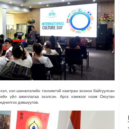
 хэл, хэл шинжлэлийн тэнхимтэй хамтран зохион байгуулсан
гийн үйл ажиллагаа эхэлсэн. Арга хэмжээг нээж Оюутан
ндчилгээ дэвшүүлэв.