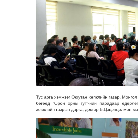
Тус арга хэмжээг Оюутан хөгжлийн газар, Монгол
бөгөөд “Орон орны туг”-ийн парадаар өдөрлө
хөгжлийн газрын дарга, доктор Б.Цэцэнцолмон мэ