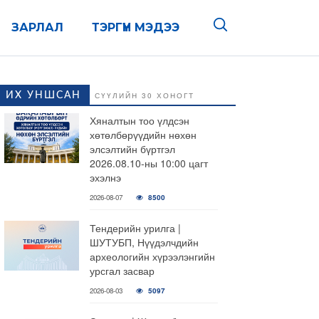
ЗАРЛАЛ
ТЭРГҮҮН МЭДЭЭ
ИХ УНШСАН
СҮҮЛИЙН 30 ХОНОГТ
Хяналтын тоо үлдсэн
хөтөлбөрүүдийн нөхөн
элсэлтийн бүртгэл
2026.08.10-ны 10:00 цагт
эхэлнэ
2026-08-07
8500
Тендерийн урилга |
ШУТУБП, Нүүдэлчдийн
археологийн хүрээлэнгийн
урсгал засвар
2026-08-03
5097