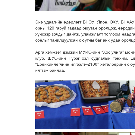
Энэ удаагийн өдөрлөгт БНЭУ, Япон, ОХУ, БНХАУ
орны 120 гаруй гадаад оюутан оролцож, өөрсдий
хүнсээр зочдыг дайлж, уламжлалт тоглоом наадг
соёлыг танилцуулсан оюутны баг анх удаа оролцс
Арга хэмжээг дэмжин МУИС-ийн “Хос уянга” монго
клуб, ШУС-ийн Түрэг хэл судлалын тэнхим, Ев
“Ерөнхийлөгчийн илгээлт–2100” хөтөлбөрийн оюу
илтгэж байлаа.