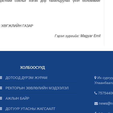
ндэстний соёлыг нэгэн дор танилцуулах үнэт боломжийг
 ХӨГЖЛИЙН ГАЗАР
Гэрэл зургийг: Magyar Emil
ХОЛБООСУУД
ДОТООД ДҮРЭМ ЖУРАМ
Их сургуу
Улаанбаат
РЕКТОРЫН ЗӨВЛӨЛИЙН МЭДЭЭЛЭЛ
75754400
АЖЛЫН БАЙР
news@n
ДОТУУР УТАСНЫ ЖАГСААЛТ