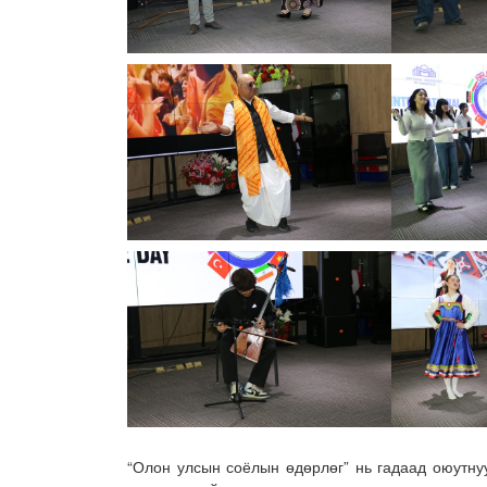
“Олон улсын соёлын өдөрлөг” нь гадаад оюутну