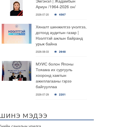
Эмгэнэл | Жадамбын
Ариун /1964-2026 он/
2026-07-20
4567
Хяналт шинжилгээ үнэлгээ,
дотоод аудитын газар |
Нээлттэй ажлын байранд
урьж байна
2026-08-03
2648
МУИС болон Японы
Тояама их сургууль
хооронд хамтын
ажиллагааны гэрээ
байгууллаа
2026-07-29
2201
ШИНЭ МЭДЭЭ
Үнийн саналын урилга