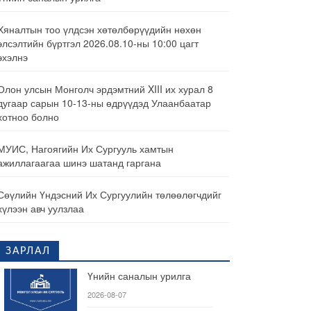
Хяналтын тоо үлдсэн хөтөлбөрүүдийн нөхөн
элсэлтийн бүртгэл 2026.08.10-ны 10:00 цагт
эхэлнэ
Олон улсын Монголч эрдэмтний XIII их хурал 8
дугаар сарын 10-13-ны өдрүүдэд Улаанбаатар
хотноо болно
МУИС, Нагоягийн Их Сургууль хамтын
ажиллагаагаа шинэ шатанд гаргана
Сөүлийн Үндэсний Их Сургуулийн төлөөлөгчдийг
хүлээн авч уулзлаа
ЗАРЛАЛ
Үнийн саналын урилга
2026-08-07