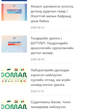
Хяналт шинжилгээ үнэлгээ,
дотоод аудитын газар |
Нээлттэй ажлын байранд
урьж байна
2026-08-03
Тендерийн урилга |
ШУТУБП, Нүүдэлчдийн
археологийн хүрээлэнгийн
урсгал засвар
2026-08-03
Лабораторийн дагалдах
хэрэгсэл нийлүүлэх
хуулийн этгээд, аж ахуйн
нэгжид илгээх урилга
2026-07-21
Судалгааны багаж, тоног
төхөөрөмж нийлүүлэх