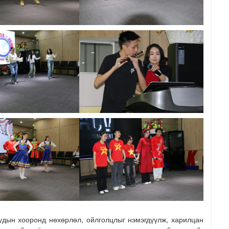
удын хооронд нөхөрлөл, ойлголцлыг нэмэгдүүлж, харилцан