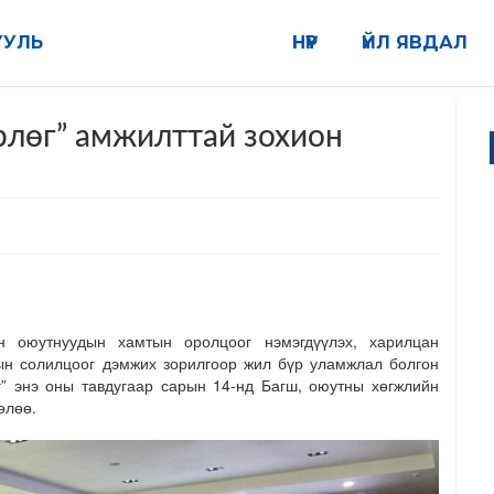
УУЛЬ
НҮҮР
ҮЙЛ ЯВДАЛ
рлөг” амжилттай зохион
н оюутнуудын хамтын оролцоог нэмэгдүүлэх, харилцан
лын солилцоог дэмжих зорилгоор жил бүр уламжлал болгон
” энэ оны тавдугаар сарын 14-нд Багш, оюутны хөгжлийн
өлөө.