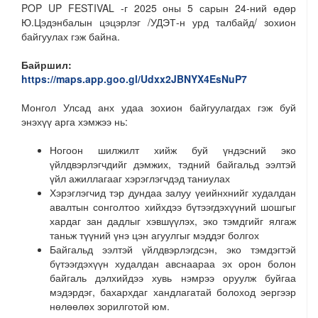
POP UP FESTIVAL -г 2025 оны 5 сарын 24-ний өдөр
Ю.Цэдэнбалын цэцэрлэг /УДЭТ-н урд талбайд/ зохион
байгуулах гэж байна.
Байршил:
https://maps.app.goo.gl/Udxx2JBNYX4EsNuP7
Монгол Улсад анх удаа зохион байгуулагдах гэж буй
энэхүү арга хэмжээ нь:
Ногоон шилжилт хийж буй үндэсний эко
үйлдвэрлэгчдийг дэмжих, тэдний байгальд ээлтэй
үйл ажиллагааг хэрэглэгчдэд таниулах
Хэрэглэгчид тэр дундаа залуу үеийнхнийг худалдан
авалтын сонголтоо хийхдээ бүтээгдэхүүний шошгыг
хардаг зан дадлыг хэвшүүлэх, эко тэмдгийг ялгаж
таньж түүний үнэ цэн агуулгыг мэддэг болгох
Байгальд ээлтэй үйлдвэрлэгдсэн, эко тэмдэгтэй
бүтээгдэхүүн худалдан авснаараа эх орон болон
байгаль дэлхийдээ хувь нэмрээ оруулж буйгаа
мэдэрдэг, бахархдаг хандлагатай болоход эергээр
нөлөөлөх зорилготой юм.