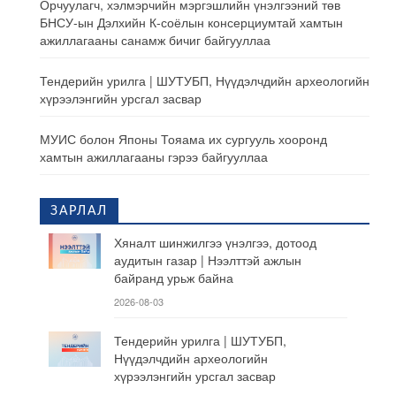
Орчуулагч, хэлмэрчийн мэргэшлийн үнэлгээний төв
БНСУ-ын Дэлхийн К-соёлын консерциумтай хамтын
ажиллагааны санамж бичиг байгууллаа
Тендерийн урилга | ШУТУБП, Нүүдэлчдийн археологийн
хүрээлэнгийн урсгал засвар
МУИС болон Японы Тояама их сургууль хооронд
хамтын ажиллагааны гэрээ байгууллаа
ЗАРЛАЛ
Хяналт шинжилгээ үнэлгээ, дотоод
аудитын газар | Нээлттэй ажлын
байранд урьж байна
2026-08-03
Тендерийн урилга | ШУТУБП,
Нүүдэлчдийн археологийн
хүрээлэнгийн урсгал засвар