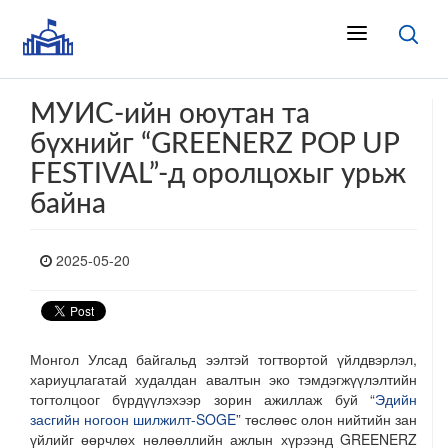
МУИС-ийн оюутан та
бүхнийг “GREENERZ POP UP
FESTIVAL”-д оролцохыг урьж
байна
2025-05-20
Монгол Улсад байгальд ээлтэй тогтвортой үйлдвэрлэл,
хариуцлагатай худалдан авалтын эко тэмдэгжүүлэлтийн
тогтолцоог бүрдүүлэхээр зорин ажиллаж буй “
Эдийн
засгийн ногоон шилжилт-SOGE
” төслөөс олон нийтийн зан
үйлийг өөрчлөх нөлөөллийн ажлын хүрээнд GREENERZ