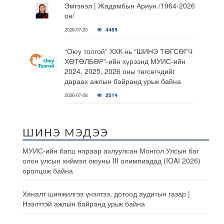
Эмгэнэл | Жадамбын Ариун /1964-2026
он/
2026-07-20
4485
“Оюу толгой” ХХК нь “ШИНЭ ТӨГСӨГЧ
ХӨТӨЛБӨР”-ийн хүрээнд МУИС-ийн
2024, 2025, 2026 оны төгсөгчдийг
дараах ажлын байранд урьж байна
2026-07-08
2514
ШИНЭ МЭДЭЭ
МУИС-ийн багш нараар ахлуулсан Монгол Улсын баг
олон улсын хиймэл оюуны III олимпиадад (IOAI 2026)
оролцож байна
Хяналт шинжилгээ үнэлгээ, дотоод аудитын газар |
Нээлттэй ажлын байранд урьж байна