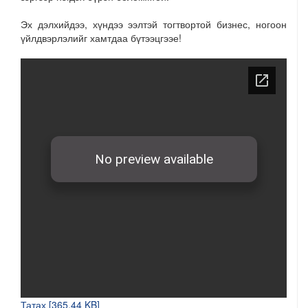
Эх дэлхийдээ, хүндээ ээлтэй тогтвортой бизнес, ногоон
үйлдвэрлэлийг хамтдаа бүтээцгээе!
Татах [365.44 KB]