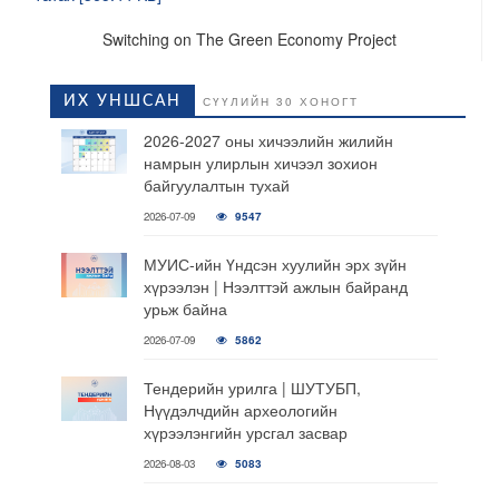
Switching on The Green Economy Project
ИХ УНШСАН
СҮҮЛИЙН 30 ХОНОГТ
2026-2027 оны хичээлийн жилийн
намрын улирлын хичээл зохион
байгуулалтын тухай
2026-07-09
9547
МУИС-ийн Үндсэн хуулийн эрх зүйн
хүрээлэн | Нээлттэй ажлын байранд
урьж байна
2026-07-09
5862
Тендерийн урилга | ШУТУБП,
Нүүдэлчдийн археологийн
хүрээлэнгийн урсгал засвар
2026-08-03
5083