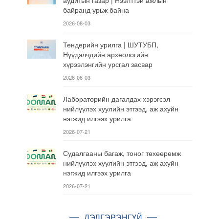
аудитын газар | Нээлттэй ажлын
байранд урьж байна
2026-08-03
Тендерийн урилга | ШУТУБП,
Нүүдэлчдийн археологийн
хүрээлэнгийн урсгал засвар
2026-08-03
Лабораторийн дагалдах хэрэгсэл
нийлүүлэх хуулийн этгээд, аж ахуйн
нэгжид илгээх урилга
2026-07-21
Судалгааны багаж, тоног төхөөрөмж
нийлүүлэх хуулийн этгээд, аж ахуйн
нэгжид илгээх урилга
2026-07-21
ДЭЛГЭРЭНГҮЙ