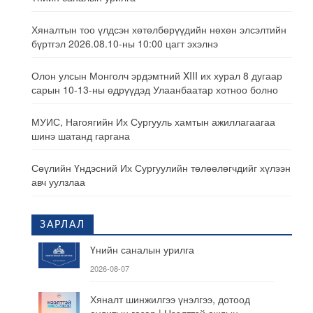
Хяналтын тоо үлдсэн хөтөлбөрүүдийн нөхөн элсэлтийн
бүртгэл 2026.08.10-ны 10:00 цагт эхэлнэ
Олон улсын Монголч эрдэмтний XIII их хурал 8 дугаар
сарын 10-13-ны өдрүүдэд Улаанбаатар хотноо болно
МУИС, Нагоягийн Их Сургууль хамтын ажиллагаагаа
шинэ шатанд гаргана
Сөүлийн Үндэсний Их Сургуулийн төлөөлөгчдийг хүлээн
авч уулзлаа
ЗАРЛАЛ
Үнийн саналын урилга
2026-08-07
Хяналт шинжилгээ үнэлгээ, дотоод