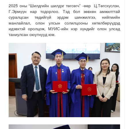
2025 оны “Шилдгийн шилдэг төгсөгч” -өөр Ц.Төгсхүслэн,
Г.Эрмүүн нар тодорлоо. Тэд бол зөвхөн амжилттай
суралцсан төдийгүй эрдэм шинжилгээ, нийгмийн
манлайлал, олон улсын солилцооны хөтөлбөрүүдэд
идэвхтэй оролцож, МУИС-ийн нэр хүндийг олон улсад
таниулсан оюутнууд юм.