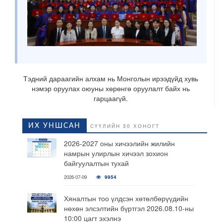
Тэдний дараагийн алхам нь Монголын ирээдүйд хувь
нэмэр оруулах оюуны хөрөнгө оруулалт байх нь
гарцаагүй.
ИХ УНШСАН
СҮҮЛИЙН 30 ХОНОГТ
2026-2027 оны хичээлийн жилийн
намрын улирлын хичээл зохион
байгуулалтын тухай
2026-07-09
9954
Хяналтын тоо үлдсэн хөтөлбөрүүдийн
нөхөн элсэлтийн бүртгэл 2026.08.10-ны
10:00 цагт эхэлнэ