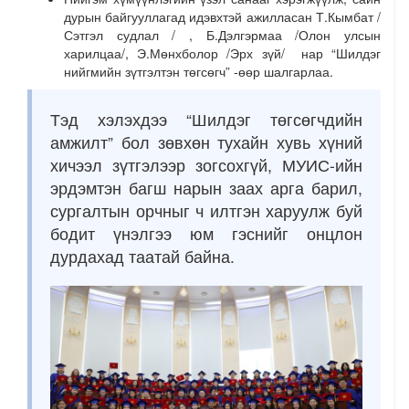
дурын байгууллагад идэвхтэй ажилласан Т.Кымбат /
Сэтгэл судлал / , Б.Дэлгэрмаа /Олон улсын
харилцаа/, Э.Мөнхболор /Эрх зүй/ нар “Шилдэг
нийгмийн зүтгэлтэн төгсөгч” -өөр шалгарлаа.
Тэд хэлэхдээ “Шилдэг төгсөгчдийн
амжилт” бол зөвхөн тухайн хувь хүний
хичээл зүтгэлээр зогсохгүй, МУИС-ийн
эрдэмтэн багш нарын заах арга барил,
сургалтын орчныг ч илтгэн харуулж буй
бодит үнэлгээ юм гэснийг онцлон
дурдахад таатай байна.