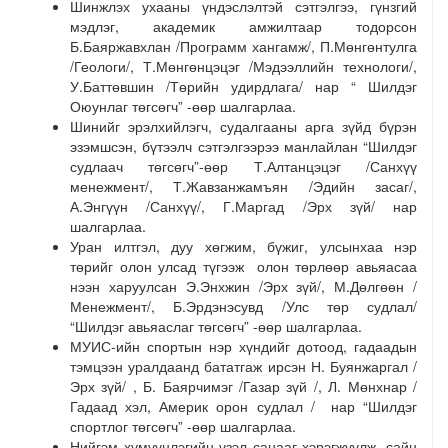
Шинжлэх ухааны үндэслэлтэй сэтгэлгээ, гүнзгий
мэдлэг, академик амжилтаар тодорсон
Б.Баяржавхлан /Программ хангамж/, П.Мөнгөнтулга
/Геологи/, Т.Мөнгөнцэцэг /Мэдээллийн технологи/,
У.Баттөвшин /Төрийн удирдлага/ нар “ Шилдэг
Оюунлаг төгсөгч” -өөр шалгарлаа.
Шинийг эрэлхийлэгч, судалгааны арга зүйд бүрэн
эзэмшсэн, бүтээлч сэтгэлгээрээ манлайлан “Шилдэг
судлаач төгсөгч”-өөр Т.Алтанцэцэг /Санхүү
менежмент/, Т.Жавзанжамъян /Эдийн засаг/,
А.Энгүүн /Санхүү/, Г.Маргад /Эрх зүй/ нар
шалгарлаа.
Уран илтгэл, дуу хөгжим, бүжиг, улсынхаа нэр
төрийг олон улсад түгээж олон төрлөөр авьяасаа
нээн харуулсан Э.Энхжин /Эрх зүй/, М.Дөлгөөн /
Менежмент/, Б.Эрдэнэсувд /Улс төр судлал/
“Шилдэг авьяаслаг төгсөгч” -өөр шалгарлаа.
МУИС-ийн спортын нэр хүндийг дотоод, гадаадын
тэмцээн уралдаанд бататгаж ирсэн Н. Буянжаргал /
Эрх зүй/ , Б. Баярчимэг /Газар зүй /, Л. Мөнхнар /
Гадаад хэл, Америк орон судлал / нар “Шилдэг
спортлог төгсөгч” -өөр шалгарлаа.
Нийгэм хүмүүнлэгийн үзэл санааг хэрэгжүүлж, сайн