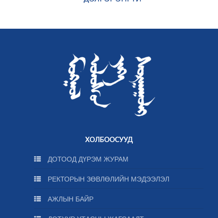
ХОЛБООСУУД
ДОТООД ДҮРЭМ ЖУРАМ
РЕКТОРЫН ЗӨВЛӨЛИЙН МЭДЭЭЛЭЛ
АЖЛЫН БАЙР