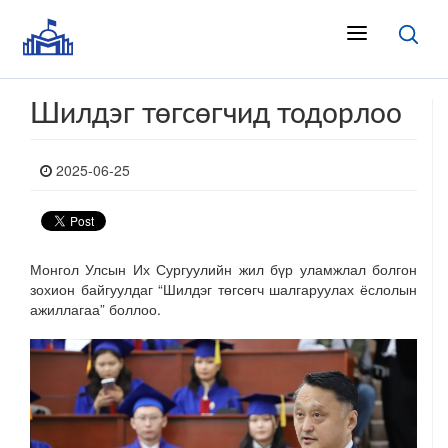
Шилдэг төгсөгчид тодорлоо
2025-06-25
Монгол Улсын Их Сургуулийн жил бүр уламжлал болгон
зохион байгуулдаг “Шилдэг төгсөгч шалгаруулах ёслолын
ажиллагаа” боллоо.