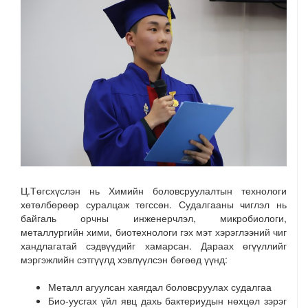
Ц.Төгсхүслэн нь Химийн боловсруулалтын технологи
хөтөлбөрөөр суралцаж төгссөн. Судалгааны чиглэл нь
байгаль орчны инженерчлэл, микробиологи,
металлургийн хими, биотехнологи гэх мэт хэрэглээний чиг
хандлагатай сэдвүүдийг хамарсан. Дараах өгүүллийг
мэргэжлийн сэтгүүлд хэвлүүлсэн бөгөөд үүнд:
Металл агуулсан хаягдал боловсруулах судалгаа
Био-уусгах үйл явц дахь бактериудын нөхцөл зэрэг