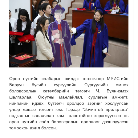
Орон нутгийн салбарын шилдэг төгсөгчөөр МУИС-ийн
Баруун бүсийн сургуулийн Сургуулийн өмнөх
боловсролын хөтөлбөрийн төгсөгч Ч. Буяннэмэх
шалгарлаа. Оюутны манлайлал, сурлагын амжилт,
нийгмийн идэвх, бүтээлч оролцоо зэргийг хослуулсан
үлгэр жишээ төгсөгч юм. Тэрээр “Зочинтой ярилцлага”
подкастыг санаачлан хамт олонтойгоо хэрэгжүүлсэн нь
орон нутгийн соёл боловсролын оролцоог дээшлүүлсэн
томоохон ажил болсон.