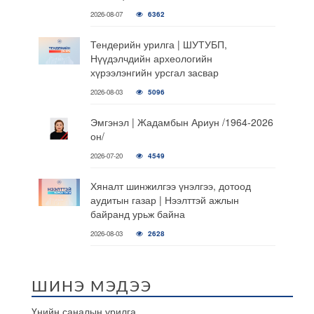
2026-08-07
6362
Тендерийн урилга | ШУТУБП,
Нүүдэлчдийн археологийн
хүрээлэнгийн урсгал засвар
2026-08-03
5096
Эмгэнэл | Жадамбын Ариун /1964-2026
он/
2026-07-20
4549
Хяналт шинжилгээ үнэлгээ, дотоод
аудитын газар | Нээлттэй ажлын
байранд урьж байна
2026-08-03
2628
ШИНЭ МЭДЭЭ
Үнийн саналын урилга