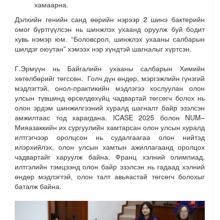
хамаарна.
Дэлхийн генийн санд өөрийн нэрээр 2 шинэ бактерийн
омог бүртгүүлсэн нь шинжлэх ухаанд оруулж буй бодит
хувь нэмэр юм. “Боловсрол, шинжлэх ухааны салбарын
шилдэг оюутан” хэмээх нэр хүндтэй шагналыг хүртсэн.
Г.Эрмүүн нь Байгалийн ухааны салбарын Химийн
хөтөлбөрийг төгссөн. Голч дүн өндөр, мэргэжлийн гүнзгий
мэдлэгтэй, онол-практикийн мэдлэгээ хослуулан олон
улсын түвшинд өрсөлдөхүйц чадвартай төгсөгч болох нь
олон эрдэм шинжилгээний хуралд шагналт байр эзэлсэн
амжилтаас тод харагдана. ICASE 2025 болон NUM–
Мияазаккийн их сургуулийн хамтарсан олон улсын хуралд
илтгэгчээр оролцсон нь судалгаагаа олон нийтэд
илэрхийлэх, олон улсын хамтын ажиллагаанд оролцох
чадвартайг харуулж байна. Франц хэлний олимпиад,
илтгэлийн тэмцээнд олон байр эзэлсэн нь гадаад хэлний
өндөр мэдлэгтэй, олон талт авьяастай төгсөгч болохыг
баталж байна.